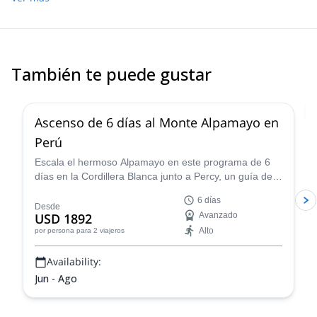
También te puede gustar
2.0
(
1
)
Ascenso de 6 días al Monte Alpamayo en
Perú
Escala el hermoso Alpamayo en este programa de 6
días en la Cordillera Blanca junto a Percy, un guía de
montaña certificado por la IFMGA, ¡y vive una
6 días
experiencia de montañismo fantástica!
Desde
USD 1892
Avanzado
Alto
por persona
para 2 viajeros
Availability:
Jun - Ago