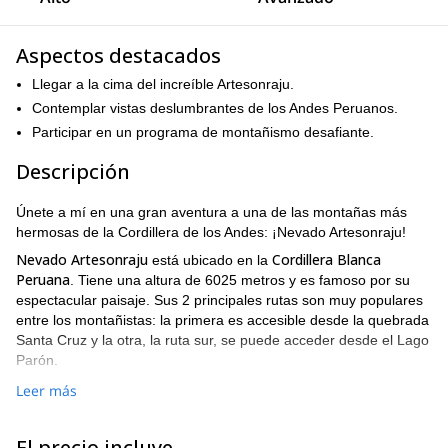
Aspectos destacados
Llegar a la cima del increíble Artesonraju.
Contemplar vistas deslumbrantes de los Andes Peruanos.
Participar en un programa de montañismo desafiante.
Descripción
Únete a mí en una gran aventura a una de las montañas más
hermosas de la Cordillera de los Andes: ¡Nevado Artesonraju!
Nevado Artesonraju
Cordillera Blanca
está ubicado en la
Peruana
. Tiene una altura de 6025 metros y es famoso por su
espectacular paisaje. Sus 2 principales rutas son muy populares
entre los montañistas: la primera es accesible desde la quebrada
Santa Cruz y la otra, la ruta sur, se puede acceder desde el Lago
Parón.
Esta segunda ruta es definitivamente más desafiante: implica un
Leer más
ascenso vertical de 900m en una pendiente helada con una
inclinación de 45 a 55°.
El precio incluye