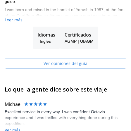
guide.
I was born and raised in the hamlet of Yarush in 1987, at the foot
of the Cordillera Blanca. From very young age i was born my
Leer más
passion for the mountains. In 2003 I started as enthusiast to
climbing in rock next to my brother Eloy. In 2009 i obtained the
title as ''official guide of high mountain''. I enjoy doing sports
Idiomas
Certificados
climbing and opening new routes in the cordillera Blanca, and in
| Inglés
AGMP | UIAGM
other countries. My wide experience has taken me to climb most
of the mountains in cordillera blanca.
Ver opiniones del guía
Lo que la gente dice sobre este viaje
Michael
Excellent service in every way. I was confident Octavio
experience and I was thrilled with everything done during this
expedition.
Ver más