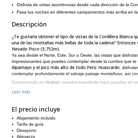
Disfruta de vistas asombrosas desde cada dirección de la Cord
Pasa tus noches en diferentes campamentos más arriba en l
Descripción
¿Te gustaría obtener el tipo de vistas de la Cordillera Blanca
una de las montañas más bellas de toda la cadena? Entonces v
Nevado Pisco (5,752m).
Ya sea desde el Norte, Este, Sur u Oeste, las vistas que disfrut
impresionantes que puedes contemplar desde la cumbre que te d
Alpamayo y el pico más alto de todo Perú: Huascarán
, disfrut
contemplar profundamente el salvaje paisaje montañoso, así com
Huaraz
Comenzando en
, nuestra expedición hará paradas en va
base del Nevado Pisco
. Desde cada uno de estos lugares, podrá
Leer más
buena condición f
Los participantes en este viaje deben estar en
Es una experiencia maravillosa escalar un pico de más de 5,000
El precio incluye
esa experiencia. Para unirte a nosotros, por favor envía una sol
Alojamiento incluido
de 3 días de este vi
También ofrecemos una versión más corta,
Tarifa de guía
Desayuno
Almuerzo