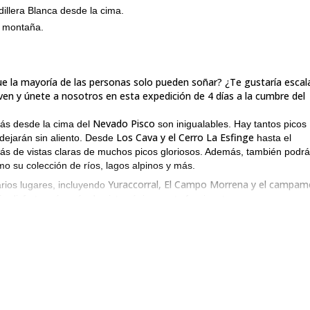
illera Blanca desde la cima.
a montaña.
 que la mayoría de las personas solo pueden soñar? ¿Te gustaría escal
en y únete a nosotros en esta expedición de 4 días a la cumbre del
Nevado Pisco
arás desde la cima del
son inigualables. Hay tantos picos
Los Cava y el Cerro La Esfinge
ejarán sin aliento. Desde
hasta el
arás de vistas claras de muchos picos gloriosos. Además, también podr
o su colección de ríos, lagos alpinos y más.
Yuraccorral, El Campo Morrena y el campa
rios lugares, incluyendo
s disfrutar aún más de vistas únicamente fascinantes.
ísica
. Se recomienda experiencia previa en montañismo también.
 metros en la Cordillera Blanca. Será un placer para nosotros guiart
icitud.
aje
puedes disfrutar aquí.
, que