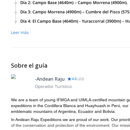
Día 2
:
Campo Base (4640m) – Campo Morrena (4900m).
Día 3
:
Campo Morrena (4900m) – Cumbre del Pisco (575
Día 4
:
El Campo Base (4640m) - Yuraccorral (3900m) – H
Leer más
Sobre el guía
-Andean Raju
4.6
(
22
)
Operador Turístico
We are a team of young IFMGA and UIMLA-certified mountain gui
expeditions in the Cordillera Blanca and Huayhuash in Perú, our 
emblematic mountains of Argentina, Ecuador and Bolivia.
In Andean Raju Expeditions we are proud of our work. Our priority
of the conservation and protection of the environment. Our miss