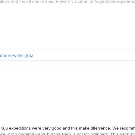
nature and mountains to ensure every visitor an unforgettable experienc
piniones del guía
 raju expeditions were very good and this make diferrence. We recom
 with wonderful views but this treck is not for biginners. This treck s