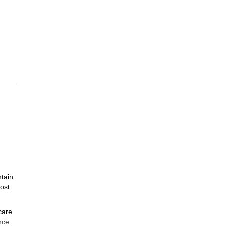
tain
ost
care
nce