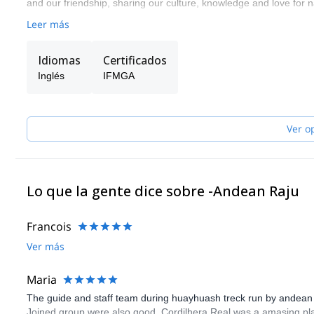
and our friendship, sharing our culture, knowledge and love for 
Leer más
Idiomas
Certificados
Inglés
IFMGA
Ver o
Lo que la gente dice sobre -Andean Raju
Francois
Ver más
Maria
The guide and staff team during huayhuash treck run by andean
Joined group were also good. Cordilhera Real was a amasing place