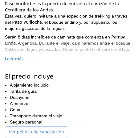
Paso Vuriloche es la puerta de entrada al corazón de la
Cordillera de los Andes.
Esta vez, quiero invitarte a una expedición de trekking a través
Paso Vuriloche
del
, el bosque andino y, por supuesto, los
mejores glaciares de la región.
Pampa
Serán 8 días increíbles de caminata que comienza en
Linda
, Argentina. Durante el viaje, caminaremos entre el bosque
Valdiviano, lagos y cascadas. Nuestro punto final será en el lago
Todos los Santos
chileno de
.
Leer más
Si quieres saber más sobre este viaje de trekking, aquí
encontrarás el itinerario completo:
El precio incluye
DÍA 1
Pampa Linda
Nuestro punto de partida será
Alojamiento incluido
, cerca de la frontera
entre Argentina y Chile. Una vez estemos en una cascada
Tarifa de guía
Saltillo de las Nalcas
Glaciar
llamada
Desayuno
, caminaremos hacia el
Manso
Paso Vuriloche
Almuerzo
. Cruzaremos al lado chileno a través del
.
Nuestro primer campamento se establecerá en Mallin Chileno
Cena
(1.300 metros de altura).
Transporte durante el viaje
Seguro personal
Tiempo de trekking: 5 horas
Ver política de cancelación
Distancia: 15 Km