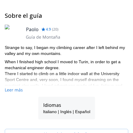
Sobre el guía
Paolo
4.9
(
20
)
Guía de Montaña
Strange to say, I began my climbing career after I left behind my
valley and my own mountains.
When I finished high school I moved to Turin, in order to get a
mechanical engineer degree.
There I started to climb on a little indoor wall at the University
Sport Centre and, very soon, I found myself dreaming on the
greatest alps walls. I lived adventures made of fun, fatigue and
Leer más
satisfaction, I shared them with many friends who became
climbing partners as well.
Idiomas
In Turin I got my degree and I worked for some years as a
mechanical engineer consultant but, more than that, I discovered
Italiano | Inglés | Español
a new way to live and look at the mountains: sometimes they
became playgrounds with attractions for everyone, sometimes a
shelter, where to find myself again.