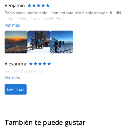
Benjamin
Paolo was unbelievable. I can not rate him highly enough. If I did
it again I would only go with Paolo.
Ver más
Alexandra
the trip was amazing :)
Ver más
Leer más
También te puede gustar
4.9
(
11
)