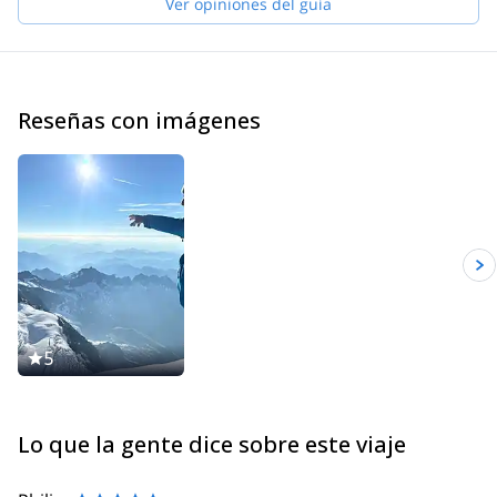
Ver opiniones del guía
Meanwhile, an idea started to grow inside me and became a
dream; a dream I would never give up: working in an office as big
as the alps!
Making the long story short, I applied for the mountain guide
Reseñas con imágenes
training, had a huge professional development and became a
UIAGM mountain guide.
Now I’m working full-time as a mountain guide, sharing my
passion with a lot of different people on the Alps, since I'm based
in the Monte Rosa area, but also around the world.
5
Lo que la gente dice sobre este viaje