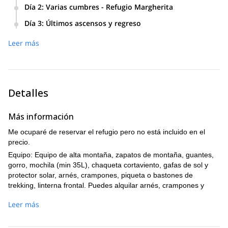
Nos encontramos en Alagna (estación de telesilla) a las 2
Día 2
:
Varias cumbres - Refugio Margherita
PM. Subimos con el telesilla hasta Punta Indren y luego
Salimos temprano en la mañana y en el camino
caminamos hasta el Refugio Mantova. Cena y noche en el
Día 3
:
Últimos ascensos y regreso
ascendemos el Balmenhorn (4167 m), Swarzhorn (4322 m)
refugio.
Partimos temprano para escalar Punta Zumstein, luego
y Punta Parrot (4436 m). Luego alcanzamos la gran cumbre
D+ 230m
Leer más
descendemos hasta Punta Indren y con el telesilla
Punta Gnifetti y el Refugio más alto de Europa: Capanna
Duración: 1 hora
regresamos a Alagna (caminata de 4-5 horas).
Margherita (Refugio Margherita). Cena y noche en el
D+ 100m, D- 1500m
refugio.
Duración: 5 horas
D+ 1250m
Duración: 6 horas
Detalles
Más información
Me ocuparé de reservar el refugio pero no está incluido en el
precio.
Equipo: Equipo de alta montaña, zapatos de montaña, guantes,
gorro, mochila (min 35L), chaqueta cortaviento, gafas de sol y
protector solar, arnés, crampones, piqueta o bastones de
trekking, linterna frontal. Puedes alquilar arnés, crampones y
piqueta si lo necesitas, por 5,00 € por día.
Leer más