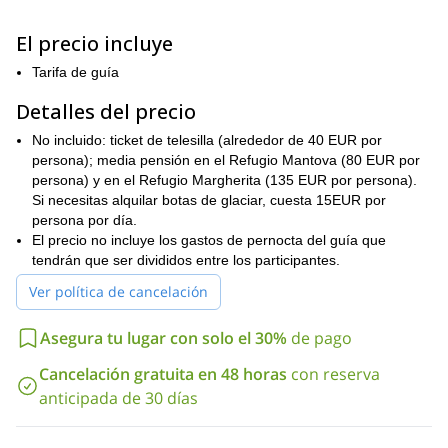
Durante este programa será posible alcanzar las cimas de Punta
Zumstein, Punta Parrot, Ludwigshoe, Swarzhorn, Balmenhorn y
El precio incluye
Punta Vincent. ¡Por lo tanto, escalaremos hasta 6 picos de más
de 4000m!
Tarifa de guía
El ascenso al refugio no presenta dificultades técnicas
Detalles del precio
particulares. De hecho, se realiza a través de grandes glaciares
(a veces están presentes grandes grietas) en pendientes suaves.
No incluido: ticket de telesilla (alrededor de 40 EUR por
La parte más empinada (35°) está justo en el último paso antes
persona); media pensión en el Refugio Mantova (80 EUR por
de la cumbre. Además, los ascensos a otros picos implican
persona) y en el Refugio Margherita (135 EUR por persona).
superar pendientes de hasta 45° sobre nieve y hielo. Más
Si necesitas alquilar botas de glaciar, cuesta 15EUR por
algunas secciones cortas en la cresta.
persona por día.
¿Te parece tentador este programa? Entonces por favor
El precio no incluye los gastos de pernocta del guía que
contáctame para más información, ¡estaré esperando tu
tendrán que ser divididos entre los participantes.
mensaje!
esquiar en la
Y también ofrezco una opción si quieres
Ver política de cancelación
zona durante la primavera
, ¡échale un vistazo!
Asegura tu lugar con solo el 30%
de pago
Cancelación gratuita en 48 horas
con reserva
anticipada de 30 días