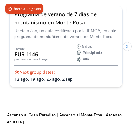
Únete a un grupo
Programa de verano de 7 días de
montañismo en Monte Rosa
Únete a Jon, un guía certificado por la IFMGA, en este
programa de montañismo de verano en Monte Rosa. Y
prepárate para caminar por la arista más asombrosa
5 días
de los Alpes.
Desde
EUR 1146
Principiante
Alto
por persona
para 1 viajero
Next group dates:
12 ago,
19 ago,
26 ago,
2 sep
Ascenso al Gran Paradiso
|
Ascenso al Monte Etna
|
Ascenso
en Italia
|