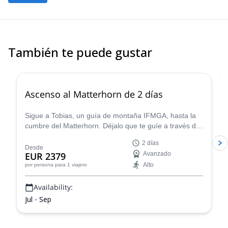
emotions and beautiful smiles!
Fulfill your dreams, discover breathtaking views or simply enjoy
an extraordinary day: you just need to use your imagination and
we will carry out your trip as you desire to live it!
También te puede gustar
Let’s plan your next mountain project together!
4.8
(
37
)
Ascenso al Matterhorn de 2 días
Sigue a Tobias, un guía de montaña IFMGA, hasta la
cumbre del Matterhorn. Déjalo que te guíe a través de
la montaña más famosa y emblemática de Europa. Y
2 días
disfruta de algunas de las vistas más fascinantes
Desde
EUR 2379
Avanzado
desde la cima.
Alto
por persona
para 1 viajero
Availability:
Jul - Sep