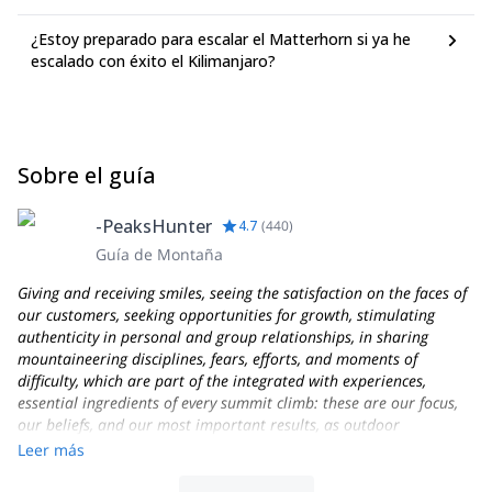
¿Estoy preparado para escalar el Matterhorn si ya he
escalado con éxito el Kilimanjaro?
Sobre el guía
-PeaksHunter
4.7
(
440
)
Guía de Montaña
Giving and receiving smiles, seeing the satisfaction on the faces of
our customers, seeking opportunities for growth, stimulating
authenticity in personal and group relationships, in sharing
mountaineering disciplines, fears, efforts, and moments of
difficulty, which are part of the integrated with experiences,
essential ingredients of every summit climb: these are our focus,
our beliefs, and our most important results, as outdoor
Professionals and as people who love the mountains and their
Leer más
work as Alpine Guides!