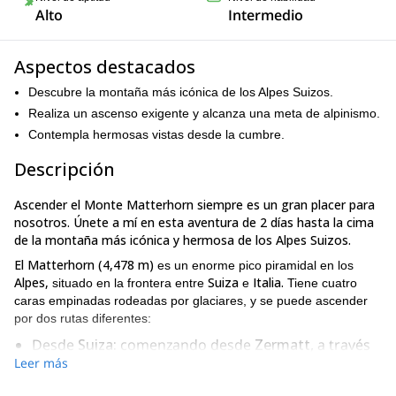
Alto
Intermedio
Aspectos destacados
Descubre la montaña más icónica de los Alpes Suizos.
Realiza un ascenso exigente y alcanza una meta de alpinismo.
Contempla hermosas vistas desde la cumbre.
Descripción
Ascender el Monte Matterhorn siempre es un gran placer para
nosotros. Únete a mí en esta aventura de 2 días hasta la cima
de la montaña más icónica y hermosa de los Alpes Suizos.
El Matterhorn (4,478 m)
es un enorme pico piramidal en los
Alpes,
Suiza
Italia.
situado en la frontera entre
e
Tiene cuatro
caras empinadas rodeadas por glaciares, y se puede ascender
por dos rutas diferentes:
Desde
Suiza:
comenzando desde
Zermatt,
a través
Leer más
de la arista
Hornli
(hospedaje en el refugio Hornli –
3260m).