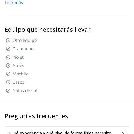
Leer más
Gafas de sol
Mochila (30 lt)
Cinta de anclaje o longe
2 mosquetones de rosca
2 pares de guantes (ligeros y cálidos)
Equipo que necesitarás llevar
En caso de mal tiempo, intentaremos mover el viaje a otra área o
fecha si es posible, o te reembolsaremos.
Otro equipo
Crampones
Piolet
Arnés
Mochila
Casco
Gafas de sol
Preguntas frecuentes
¿Qué experiencia y qué nivel de forma física necesito