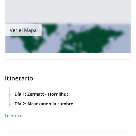
aventura maravillosa!
Buscando un tipo completamente diferente de aventura. También
barranquismo en el Lago Garda
guío este viaje de tres días de
en Italia
.
Ver el Mapa
Itinerario
Día 1
:
Zermatt - Hörnlihut
Primero, tomas el teleférico desde Zermatt hasta
Día 2
:
Alcanzando la cumbre
Schwarzsee. Luego, el trek es de aproximadamente dos
Comenzaremos el día muy temprano, alrededor de las 4:00
horas a través de un camino empinado hasta finalmente
Leer más
a.m., partiendo del Hörnlihut, en dirección a Hörnliridge.
llegar al nuevo Hörnlihut. Nos encontraremos a las 18.00 en
Aquí, escalaremos durante aproximadamente 2 horas en la
el refugio. Después de la cena, nos prepararemos para la
oscuridad siguiendo nuestras lámparas de cabeza. Luego,
escalada e intentaremos dormir.
después de otras 2,5 horas alcanzaremos el refugio Solvay.