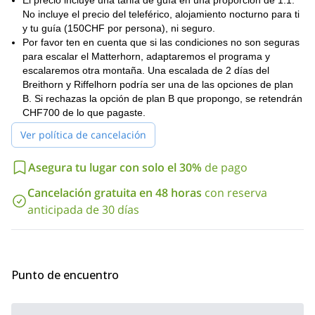
El precio incluye una tarifa de guía en una proporción de 1:1.
Matterhorn
. Por lo tanto, caminar por esta área, es un genuino
No incluye el precio del teleférico, alojamiento nocturno para ti
placer único en la vida, difícil de rechazar.
y tu guía (150CHF por persona), ni seguro.
Sin embargo, es precisamente por la forma de este pico, que
Por favor ten en cuenta que si las condiciones no son seguras
gran desafío
alpina de
representa un
. Es una escalada técnica
para escalar el Matterhorn, adaptaremos el programa y
roca, nieve y hielo
. La mejor manera de alcanzar su cumbre es
escalaremos otra montaña. Una escalada de 2 días del
guiado por alguien con experiencia
que también garantizará tu
Breithorn y Riffelhorn podría ser una de las opciones de plan
seguridad durante el viaje.
B. Si rechazas la opción de plan B que propongo, se retendrán
Una buena aclimatación, entrenamiento y resistencia son
CHF700 de lo que pagaste.
esenciales para alcanzar la meta de una de las montañas más
Ver política de cancelación
difíciles de Suiza. Es importante quedarse al menos 3 días en
Zermatt o en los refugios cercanos a 3000m. Un día extra de
Asegura tu lugar con solo el 30%
de pago
entrenamiento aumentará la posibilidad de una escalada
exitosa. Actividades como correr, andar en bicicleta o hacer
Cancelación gratuita en 48 horas
con reserva
senderismo son una buena preparación.
anticipada de 30 días
Durante el ascenso, la parte baja y fácil, que son 800 metros
hasta Solvay, debe hacerse en 2,5 horas. Como la seguridad es
siempre lo primero, ten en cuenta que puedo decidir dar la vuelta
antes de la cumbre si lo considero apropiado.
Punto de encuentro
Así que, si estás pensando en escalar este pico, ¡este es el viaje
ideal para ti! Déjame guiarte a la cumbre del Matterhorn en
esta expedición. Envíame una solicitud. ¡Prometo que será una