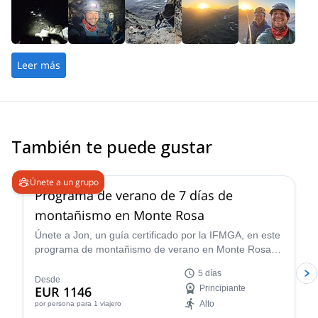
Leer más
También te puede gustar
4.9
(
11
)
Únete a un grupo
Programa de verano de 7 días de
montañismo en Monte Rosa
Únete a Jon, un guía certificado por la IFMGA, en este
programa de montañismo de verano en Monte Rosa. Y
prepárate para caminar por la arista más asombrosa
5 días
de los Alpes.
Desde
EUR 1146
Principiante
Alto
por persona
para 1 viajero