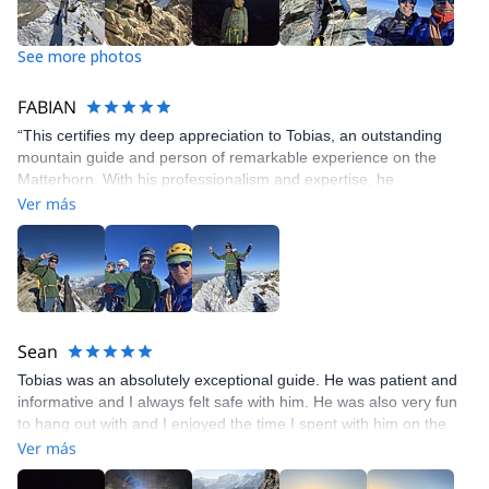
See more photos
FABIAN
“This certifies my deep appreciation to Tobias, an outstanding
mountain guide and person of remarkable experience on the
Matterhorn. With his professionalism and expertise, he
successfully guided me to the summit on August 17, 2025.”
Ver más
Sean
Tobias was an absolutely exceptional guide. He was patient and
informative and I always felt safe with him. He was also very fun
to hang out with and I enjoyed the time I spent with him on the
mountain. I couldn't recommend him highly enough.
Ver más