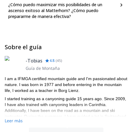
¿Cómo puedo maximizar mis posibilidades de un
ascenso exitoso al Matterhorn? ¿Cómo puedo
prepararme de manera efectiva?
Sobre el guía
-Tobias
4.8
(
45
)
Guía de Montaña
I am a IFMGA certified mountain guide and I'm passionated about
nature. I was born in 1977 and before entering in the mountain
life, I worked as a teacher in Borg Lienz.
I started training as a canyoning guide 15 years ago. Since 2009,
I have also trained with canyoning leaders in Carinthia.
Additionally, I have been on the road as a mountain and ski
instructor. During the summers, I have guided a lot in Switzerland,
Leer más
where I took my guests to many mountains over 4000 meters
high. My “motto” in the mountains and in life has always been the