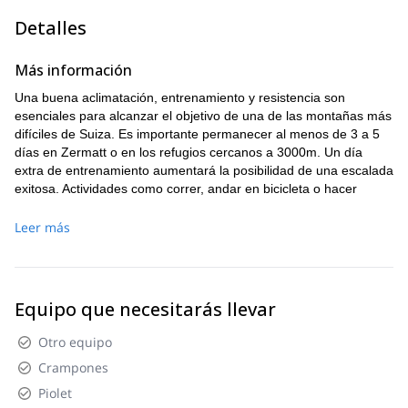
Y después, llegaremos a una arista, que nos llevará al techo
Detalles
y a una zona con cuerdas fijas. El techo es la parte más alta
y difícil. Finalmente, después de un campo de hielo el
Más información
ascenso a la cumbre será más fácil. Nos llevará alrededor
de 4-5 horas ascender, y aproximadamente la misma
Una buena aclimatación, entrenamiento y resistencia son
cantidad de tiempo descender. Por lo tanto, después de 10
esenciales para alcanzar el objetivo de una de las montañas más
horas más menos de escalada volveremos a Hörnlihut.
difíciles de Suiza. Es importante permanecer al menos de 3 a 5
días en Zermatt o en los refugios cercanos a 3000m. Un día
extra de entrenamiento aumentará la posibilidad de una escalada
exitosa. Actividades como correr, andar en bicicleta o hacer
senderismo son una buena preparación.
Leer más
Equipo que necesitarás llevar
Otro equipo
Crampones
Piolet