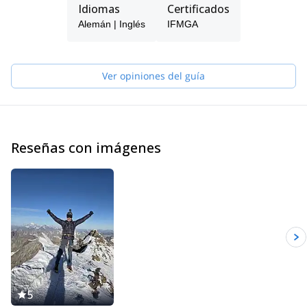
same: “Never stop exploring”
Idiomas
Certificados
I work now for Carnicoalpin where our main objective is leading
Alemán | Inglés
IFMGA
and accompanying you on steep mountains and great ski slopes
with a particular focus set on safety.
For more information, please feel free to contact me. We can
Ver opiniones del guía
discuss about your wishes and the different options I offer. I will
be really happy to be your guide and share a great moment with
you!
Reseñas con imágenes
5