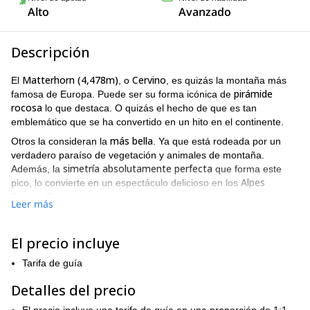
Alto
Avanzado
Descripción
Matterhorn (4,478m)
Cervino
El
, o
, es quizás la montaña más
pirámide
famosa de Europa. Puede ser su forma icónica de
rocosa
lo que destaca. O quizás el hecho de que es tan
emblemático que se ha convertido en un hito en el continente.
más bella
Otros la consideran la
. Ya que está rodeada por un
verdadero paraíso de vegetación y animales de montaña.
simetría absolutamente perfecta
Además, la
que forma este
Alpes
pico, lo convierte en un espectáculo delicioso en los
Suizos
. Pero sin importar la razón de su fama, es una parada
Leer más
obligatoria para cada montañista en el mundo.
prados
Además, la región que lo rodea está repleta de
El precio incluye
encantadores y terrenos prístinos
. Qué más, todos los pueblos
Zermatt
cercanos, desde
hasta otros más pequeños, son igual
Tarifa de guía
de hermosos. Además, muchos ofrecen innumerables opciones
para pasar la noche, posadas lujosas y refugios sencillos. Pero
Detalles del precio
vistas fascinantes del
todos ellos tienen algo en común,