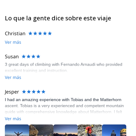
Lo que la gente dice sobre este viaje
Christian
Ver más
Susan
3 great days of climbing with Fernando Arnaudi who provided
excellent training and instruction.
Ver más
Jesper
I had an amazing experience with Tobias and the Matterhorn
ascent. Tobias is a very experienced and competent mountain
guide with comprehensive knowledge about Matterhorn. I felt
safe every step of the way to the summit. I can highly recommend
Ver más
Tobias for the Matterhorn adventure. Also a good choice to book
a training day with him before the attempt.