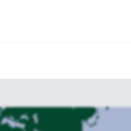
sión guiada a la Cumbre Central de Rumiñahui.