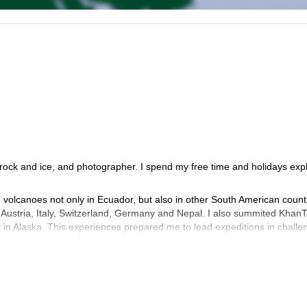
n rock and ice, and photographer. I spend my free time and holidays exp
volcanoes not only in Ecuador, but also in other South American count
n Austria, Italy, Switzerland, Germany and Nepal. I also summited KhanT
in Alaska. This experiences prepared me to lead expeditions in challe
EGUIM courses to become a mountain guide. I’ve also been evaluated by
oss.
scover and enjoy the mountains, while reaching their objectives. I speak