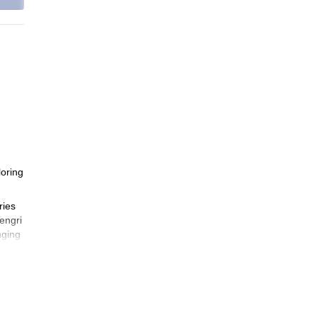
loring
ries
engri
nging