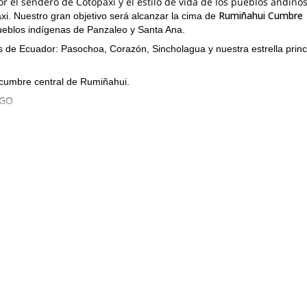
 el sendero de Cotopaxi y el estilo de vida de los pueblos andinos
Rumiñahui Cumbre
axi. Nuestro gran objetivo será alcanzar la cima de
ueblos indígenas de Panzaleo y Santa Ana.
 de Ecuador: Pasochoa, Corazón, Sincholagua y nuestra estrella princi
a cumbre central de Rumiñahui.
NGO
os de altura). En el camino pasaremos por el lugar donde vive la
n el lago donde pasaremos la noche.
 la caminata hasta 4.640 metros hasta la cima del pico central de
todo el Parque Nacional Cotopaxi.
ahui a 4000 metros.
ontinuaremos la caminata hasta el pueblo de Santa Ana, donde
vados de nuevo a Quito. Fin de nuestros servicios.
ejores paisajes del sendero de Cotopaxi. Únete a mí en esta expedici