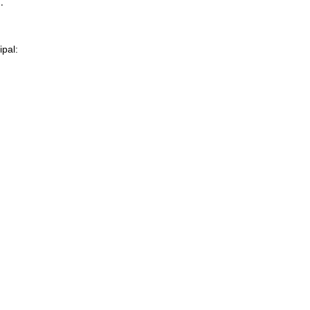
.
pal:
ón