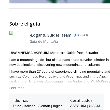
Sobre el guía
-Edgar & Guides' team
4.7
(
43
)
Guía de Montaña
UIAGM/IFMGA-ASEGUIM Mountain Guide from Ecuador.
I am a mountain guide, but also a passionate traveler, climber i
new destinations, discovering new mountains and cultures.
I have more than 27 years of experience climbing mountains and 
such as Colombia, Peru, Bolivia and Argentina, and in the Alps i
peak in the Himalayas, Aconcagua in los Andes and Mt. McKinley 
routes all around the world.
Leer más
I studied 6 years of Tourism in the University, and followed AS
ENSA, and completed first aid courses in the Ecuadorian Red Cr
Idiomas
Certificados
I like guiding people from all around the world, and help them di
Ruso | Italiano | Alemán | Inglés
ASEGUIM | UIAGM
Spanish, English, German, Italian, and a bit of Russian.