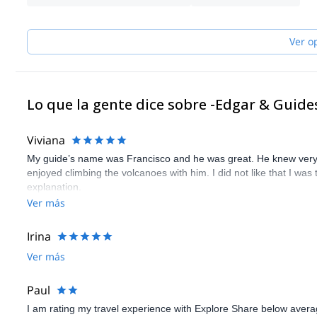
Ver o
Lo que la gente dice sobre -Edgar & Guide
Viviana
My guide’s name was Francisco and he was great. He knew very 
enjoyed climbing the volcanoes with him. I did not like that I w
explanation.
Ver más
Irina
Ver más
Paul
I am rating my travel experience with Explore Share below averag