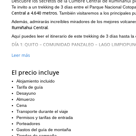
Descubre los secretos de la Cumbre Central de Rumiñahui por
Te invito a un trekking de 3 días entre el Parque Nacional Cotop
Central a 4.640 metros.
También visitaremos a los principales p
Además, admirarás increíbles miradores de los mejores volcanes
Rumiñahui Central.
Aquí puedes leer el itinerario de este trekking de 3 días hasta l
DÍA 1: QUITO – COMUNIDAD PANZALEO – LAGO LIMPIOPU
Comenzaremos el trekking hacia el lago Limpiopungo (3.830 metr
Leer más
comunidad de Panzaleo. Estableceremos nuestro campamento e
DÍA 2: CUMBRE CENTRAL DE RUMIÑAHUI
El precio incluye
Dejaremos el campamento temprano en la mañana y comenzaremos
Alojamiento incluido
Rumiñahui. Desde ahí, no podrás creer tal increíble mirador de 
Tarifa de guía
Después de eso, descenderemos al campamento base de Rumiñ
Desayuno
DÍA 3: REGRESO POR LA COMUNIDAD SANTA ANA
Almuerzo
Cena
Iniciaremos nuestro regreso por la cara norte de Rumiñahui y c
Transporte durante el viaje
conoceremos a su agradable gente local. Desde ahí, seremos lle
Permisos y tarifas de entrada
Será una experiencia realmente emocionante alrededor de los m
Porteadores
que no puedes perderte.
Gastos del guía de montaña
Tiendas de campaña