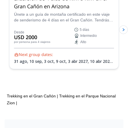
Gran Cañón en Arizona
Únete a un guía de montaña certificado en este viaje
de senderismo de 4 días en el Gran Cañón. Tendrás la
oportunidad de disfrutar de este famoso parque
5 días
nacional de primera mano.
Desde
USD 2000
Intermedio
Alto
por persona
para 4 viajeros
Next group dates:
31 ago,
10 sep,
3 oct,
9 oct,
3 abr 2027,
10 abr 2027,
10 may 2027,
1 sep 2027,
18 sep 2027
Trekking en el Gran Cañón
|
Trekking en el Parque Nacional
Zion
|