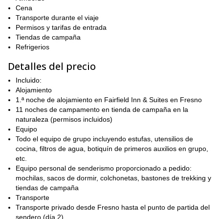
20 kilómetros (12 millas)
Caminaremos casi
la mayoría de los
Cena
días en este viaje. Como resultado, los participantes deben estar
Transporte durante el viaje
excelente condición física
en
. También, deberías tener
Permisos y tarifas de entrada
experiencia previa en senderismo con mochila
.
Tiendas de campaña
sendero John Muir
A lo largo del
, nos aseguraremos de que
Refrigerios
tengas una experiencia que nunca olvidarás. Queremos ayudarte
Detalles del precio
13 días
a escapar del mundo por
. Y nos aseguraremos de que
esa escapada sea tan cómoda como emocionante. Nos
Incluido:
aseguraremos de que comas bien, para que puedas mantener tu
Alojamiento
fuerza, y duermas cómodamente bajo las estrellas cada noche
1.ª noche de alojamiento en Fairfield Inn & Suites en Fresno
en el campamento que prepararemos para ti.
11 noches de campamento en tienda de campaña en la
Así que envíanos una solicitud y únete a nosotros en esta
naturaleza (permisos incluidos)
caminata de 13 días a lo largo del Sendero John Muir en Sierra
Equipo
Nevada.
Todo el equipo de grupo incluyendo estufas, utensilios de
cocina, filtros de agua, botiquín de primeros auxilios en grupo,
etc.
Equipo personal de senderismo proporcionado a pedido:
mochilas, sacos de dormir, colchonetas, bastones de trekking y
tiendas de campaña
Transporte
Transporte privado desde Fresno hasta el punto de partida del
sendero (día 2)