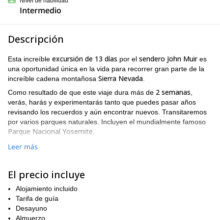
Nivel de habilidad
Intermedio
Descripción
excursión de 13 días
sendero John Muir
Esta increíble
por el
es
una oportunidad única en la vida para recorrer gran parte de la
Sierra Nevada
increíble cadena montañosa
.
2 semanas
Como resultado de que este viaje dura más de
,
verás, harás y experimentarás tanto que puedes pasar años
revisando los recuerdos y aún encontrar nuevos. Transitaremos
por varios parques naturales. Incluyen el mundialmente famoso
Parque Nacional Yosemite.
sendero John Muir
A lo largo de la caminata por el
, verás todo lo
Leer más
Sierra Nevada
que
tiene para ofrecer. Podrás ver una variedad
vida silvestre
bosques majestuosos
praderas exuberantes
de
,
,
,
El precio incluye
lagos de azul cristalino
cumbres espectaculares
y
.
Además, dado que este viaje consta de tantos días, no hay prisa.
Alojamiento incluido
El punto es disfrutar los alrededores naturales e inmersarte en la
Tarifa de guía
impresionante naturaleza.
Desayuno
Almuerzo