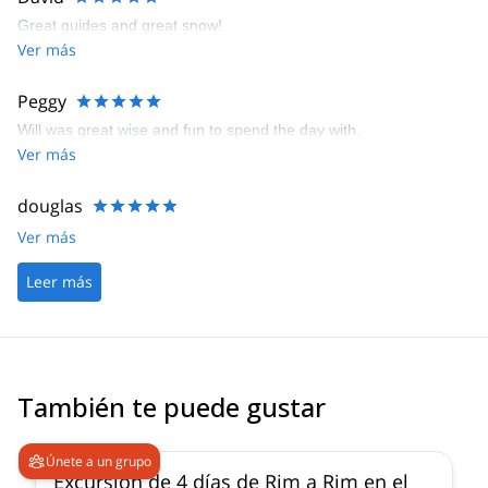
Great guides and great snow!
Ver más
Peggy
Will was great wise and fun to spend the day with.
Ver más
douglas
Ver más
Leer más
También te puede gustar
5.0
(
2
)
Únete a un grupo
Excursión de 4 días de Rim a Rim en el