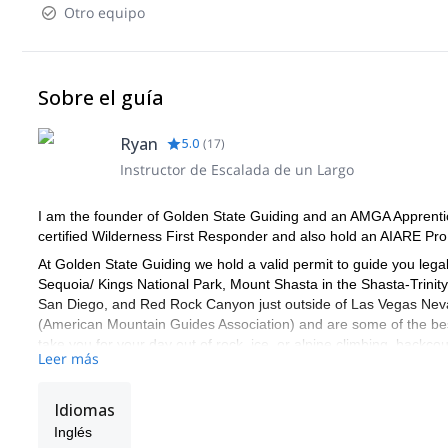
Otro equipo
Sobre el guía
Ryan
5.0
(
17
)
Instructor de Escalada de un Largo
I am the founder of Golden State Guiding and an AMGA Apprentice 
certified Wilderness First Responder and also hold an AIARE Pro 1
At Golden State Guiding we hold a valid permit to guide you lega
Sequoia/ Kings National Park, Mount Shasta in the Shasta-Trinity
San Diego, and Red Rock Canyon just outside of Las Vegas Nevad
(American Mountain Guides Association) and are some of the bes
take you for your day out of rock, ice, or alpine climbing, backco
Leer más
These are some of the spots where we can take you:
- Joshua Tree National Park
Idiomas
- San Diego (Mission Gorge or Mount Woodson)
Inglés