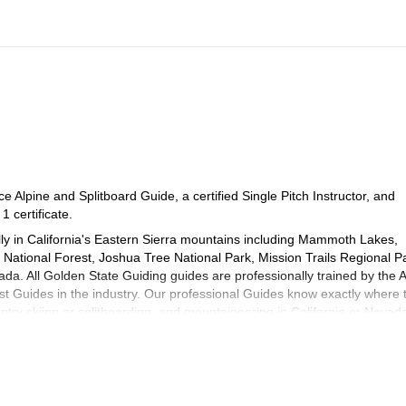
Alpine and Splitboard Guide, a certified Single Pitch Instructor, and
 certificate.
lly in California's Eastern Sierra mountains including Mammoth Lakes,
 National Forest, Joshua Tree National Park, Mission Trails Regional Pa
a. All Golden State Guiding guides are professionally trained by the
t Guides in the industry. Our professional Guides know exactly where 
untry skiing or splitboarding, and mountaineering in California or Nevad