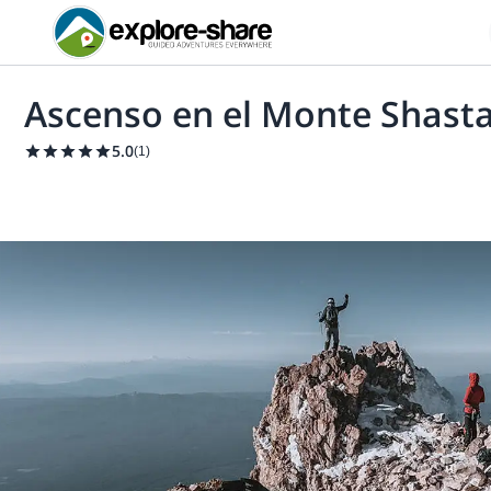
Ascenso en el Monte Shast
5.0
(
1
)