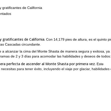
gratificantes de California
entados
gratificantes de California.
Con 14,179 pies de altura, es el quinto p
 las Cascadas circundante.
 a alcanzar la cima del Monte Shasta de manera segura y exitosa, ya
ramas de 2 y 3 días para acomodar las habilidades y deseos de todos:
era perfecta de ascender al Monte Shasta por primera vez.
Este
ecesitas para tener éxito, incluyendo el viaje por glaciar, habilidades
 es para montañistas experimentados que buscan una experiencia m
ndición física y tengas experiencia previa en alpinismo.
uro de que estarás en buenas manos. Nuestros guías son altamente
 a alcanzar tus objetivos de alpinismo.
de alpinismo en el Monte Shasta y para reservar tu viaje!