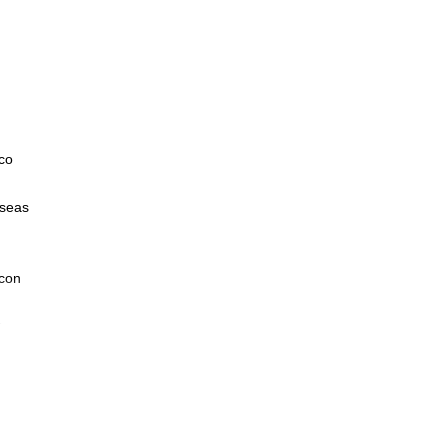
ico
 seas
 con
ás