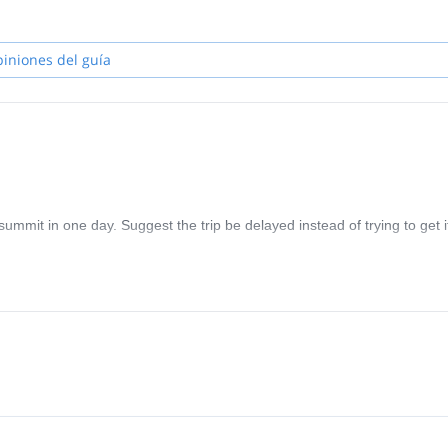
e entire Palisade Range, Bear Creek Spire, Temple Crag, Crystal Crag,
n)
n Cascades
piniones del guía
mmit in one day. Suggest the trip be delayed instead of trying to get i