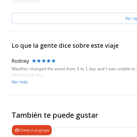
- Eastern Sierra (Lone Pine Peak, Mt Emerson, Mount Sill and th
Cardinal Pinnacle, Iris Slab, Mammoth Lakes Basin, Clark Canyo
- Mount Shasta in Shasta-Trinity National Forest in the Souther
Ver o
- Red Rock Canyon National Conservation Area
Lo que la gente dice sobre este viaje
Rodney
Weather changed the event from 3 to 1 day and I was unable to su
done in one day.
Ver más
También te puede gustar
Únete a un grupo