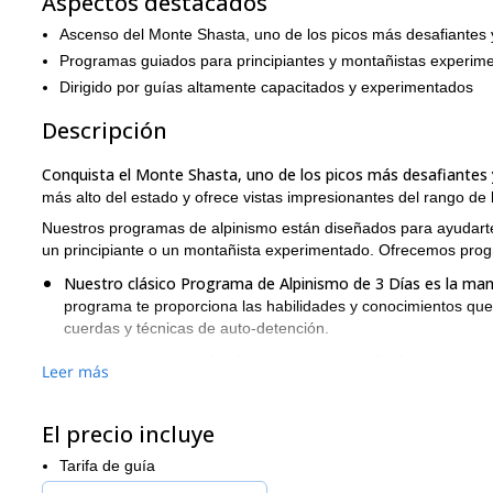
Aspectos destacados
Ascenso del Monte Shasta, uno de los picos más desafiantes y 
Programas guiados para principiantes y montañistas experim
Dirigido por guías altamente capacitados y experimentados
Descripción
Conquista el Monte Shasta, uno de los picos más desafiantes y 
más alto del estado y ofrece vistas impresionantes del rango de
Nuestros programas de alpinismo están diseñados para ayudarte
un principiante o un montañista experimentado. Ofrecemos prog
Nuestro clásico Programa de Alpinismo de 3 Días es la man
programa te proporciona las habilidades y conocimientos que n
cuerdas y técnicas de auto-detención.
Nuestro Programa de Alpinismo Ligero y Rápido de 2 Días
Leer más
desafiante.
Este programa requiere que estés en excelente co
Independientemente del programa que elijas, puedes estar seg
El precio incluye
capacitados y experimentados, y están apasionados por ayudarte
¡Contáctanos hoy para aprender más sobre nuestros programas 
Tarifa de guía