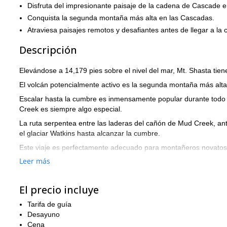
Disfruta del impresionante paisaje de la cadena de Cascade en
Conquista la segunda montaña más alta en las Cascadas.
Atraviesa paisajes remotos y desafiantes antes de llegar a la 
Descripción
Elevándose a 14,179 pies sobre el nivel del mar, Mt. Shasta tien
El volcán potencialmente activo es la segunda montaña más alta 
Escalar hasta la cumbre es inmensamente popular durante todo el
Creek es siempre algo especial.
La ruta serpentea entre las laderas del cañón de Mud Creek, ante
el glaciar Watkins hasta alcanzar la cumbre.
Este viaje es perfectamente adecuado para montañeros novatos
Avalanche Gulch es), pero requiere un alto nivel de condición fís
Leer más
Dependiendo de cómo haya sido el verano, puede que necesitemo
implica principalmente trepar sobre escombros y talud.
El precio incluye
Una vez que hayamos llegado a la cima alrededor del mediodía de
Tarifa de guía
contemplar las magníficas vistas de la cordillera de Cascade en e
Desayuno
Luego, volveremos por el camino que vinimos y recogeremos el 
Cena