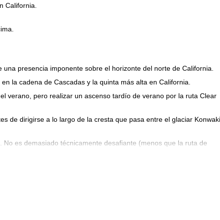
 California.
cima.
e una presencia imponente sobre el horizonte del norte de California.
en la cadena de Cascadas y la quinta más alta en California.
 verano, pero realizar un ascenso tardío de verano por la ruta Clear
s de dirigirse a lo largo de la cresta que pasa entre el glaciar Konwak
. No es demasiado técnicamente desafiante (menos que la ruta de
ica.
s escalar con piolets y crampones, pero de lo contrario la escalada
l segundo día, podremos disfrutar de los frutos de nuestro trabajo y
l norte de California.
campamento antes de regresar al punto de inicio.