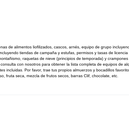
ido y pintoresco ascenso de 2 días al Mt. Shasta por la ruta Clear Cr
ascenso de 3 días un poco más desafian
ambién disfrutarás de nuestro
cenas de alimentos liofilizados, cascos, arnés, equipo de grupo incluyen
ncluyendo tiendas de campaña y estufas, permisos y tasas de licencia
 montañismo, raquetas de nieve (principios de temporada) y crampone
, consulta con nosotros para obtener la lista completa de equipos de alq
s incluidas. Por favor, trae tus propios almuerzos y bocadillos favorito
o, fruta seca, mezcla de frutos secos, barras Clif, chocolate, etc.