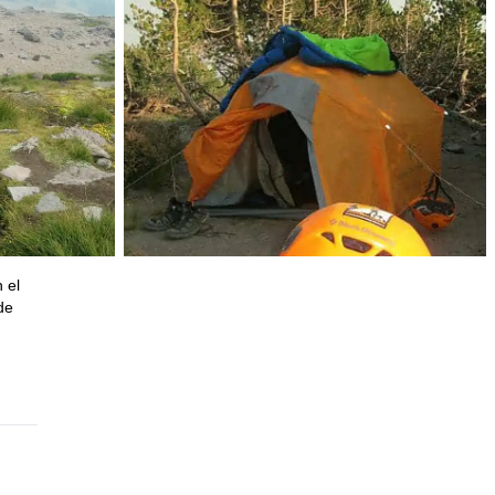
 el
de