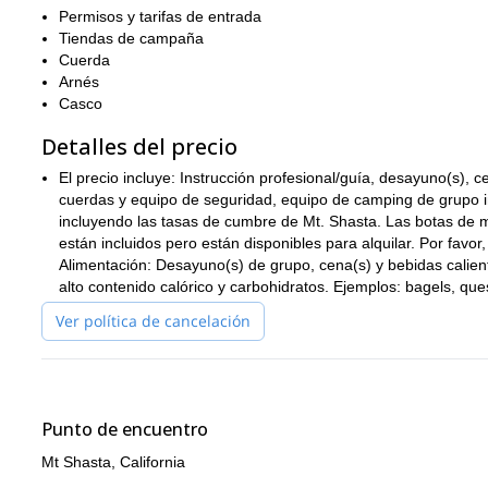
¿Entonces, qué estás esperando? ¡Reserva ahora para este divert
Permisos y tarifas de entrada
Tiendas de campaña
Si te gusta la apariencia de este viaje, entonces creemos que t
Cuerda
la cara oeste de Mt. Shasta
!
Arnés
Casco
Detalles del precio
El precio incluye: Instrucción profesional/guía, desayuno(s), 
cuerdas y equipo de seguridad, equipo de camping de grupo i
incluyendo las tasas de cumbre de Mt. Shasta. Las botas de
están incluidos pero están disponibles para alquilar. Por favor
Alimentación: Desayuno(s) de grupo, cena(s) y bebidas caliente
alto contenido calórico y carbohidratos. Ejemplos: bagels, ques
Ver política de cancelación
Punto de encuentro
Mt Shasta, California