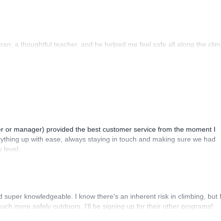
, a thoughtful teacher, and he helped me feel safe all along the clim
ner or manager) provided the best customer service from the moment I
erything up with ease, always staying in touch and making sure we had
 level.
d super knowledgeable. I know there's an inherent risk in climbing, but 
ch more safely outdoors. I'll be signing up for their other programs!