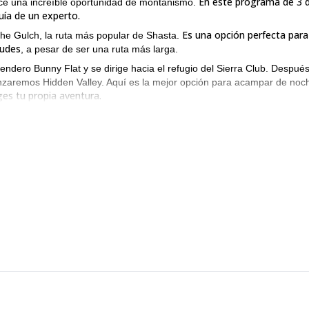
En este programa de 3 d
rece una increíble oportunidad de montañismo.
uía de un experto.
Es una opción perfecta para
nche Gulch, la ruta más popular de Shasta.
tudes
, a pesar de ser una ruta más larga.
endero Bunny Flat y se dirige hacia el refugio del Sierra Club. Despué
anzaremos Hidden Valley. Aquí es la mejor opción para acampar de noc
ges tu propia aventura.
 en 1984, es una región silvestre protegida. Abarca 38,200 acres de
ta montaña apreciarás un maravilloso paisaje.
cho más que simplemente una montaña.
Los nativos americanos vene
ambién se ha vuelto muy importante para grupos espirituales y cultos
a de la Cara Oeste hasta la cumbre del Monte Shasta, ¡por favor