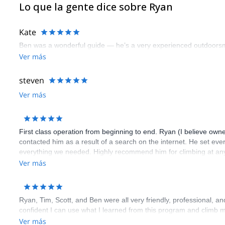
Lo que la gente dice sobre Ryan
Kate
Ben was a wonderful guide — he’s a very experienced outdoorsman
Ver más
steven
Ver más
First class operation from beginning to end. Ryan (I believe ow
contacted him as a result of a search on the internet. He set ev
everything we needed. Highly recommend him for climbing at any
Ver más
Ryan, Tim, Scott, and Ben were all very friendly, professional, an
confident I can use what I learned from this program and climb mu
Ver más