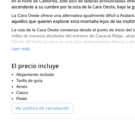
en el norte de California, este pico de laderas pronunciadas of
ascenderás a su cumbre por la ruta de la Cara Oeste, bajo la g
La Cara Oeste ofrece una alternativa igualmente difícil a Avala
aquellos que quieren explorar esta montaña lejos de las multi
La ruta de la Cara Oeste comienza desde el punto de inicio del s
millas de travesía alrededor del extremo de Casaval Ridge, alc
Desde allí hasta la cima es una ruta relativamente directa y eli
Leer más
El área de la Naturaleza Salvaje del Monte Shasta, establecida
bosques, tundra, flujos de lava y glaciares
. Mientras escalas es
Además, el Monte Shasta representa, para mucha gente, mu
El precio incluye
la montaña desde tiempos prehistóricos. Por otro lado, Shasta t
Alojamiento incluido
modernos.
Tarifa de guía
Así que, si deseas ascender por la desafiante y pintoresca rut
Arnés
contáctanos! ¡Será una experiencia única en la vida!
Casco
Piolet
Ver política de cancelación