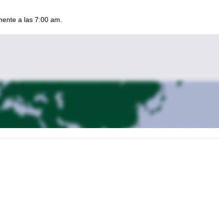
mente a las 7:00 am.
nto de inicio del sendero Bunny Flat (6,950’). Después de las
gurarnos de que nada se haya olvidado o dejado atrás. Si se proporcio