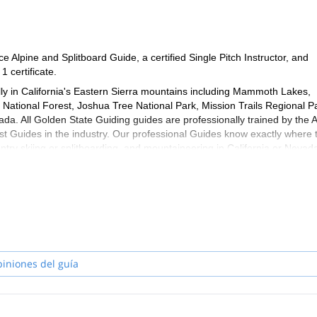
Alpine and Splitboard Guide, a certified Single Pitch Instructor, and
 certificate.
lly in California's Eastern Sierra mountains including Mammoth Lakes,
 National Forest, Joshua Tree National Park, Mission Trails Regional Pa
a. All Golden State Guiding guides are professionally trained by the
t Guides in the industry. Our professional Guides know exactly where 
untry skiing or splitboarding, and mountaineering in California or Nevad
e entire Palisade Range, Bear Creek Spire, Temple Crag, Crystal Crag,
n)
n Cascades
piniones del guía