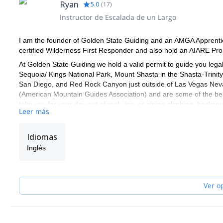
Ryan
5.0
(
17
)
Instructor de Escalada de un Largo
I am the founder of Golden State Guiding and an AMGA Apprentice 
certified Wilderness First Responder and also hold an AIARE Pro 1
At Golden State Guiding we hold a valid permit to guide you lega
Sequoia/ Kings National Park, Mount Shasta in the Shasta-Trinity
San Diego, and Red Rock Canyon just outside of Las Vegas Nevad
(American Mountain Guides Association) and are some of the bes
take you for your day out of rock, ice, or alpine climbing, backco
Leer más
These are some of the spots where we can take you:
- Joshua Tree National Park
Idiomas
- San Diego (Mission Gorge or Mount Woodson)
Inglés
- Eastern Sierra (Lone Pine Peak, Mt Emerson, Mount Sill and th
Cardinal Pinnacle, Iris Slab, Mammoth Lakes Basin, Clark Canyo
- Mount Shasta in Shasta-Trinity National Forest in the Souther
Ver o
- Red Rock Canyon National Conservation Area