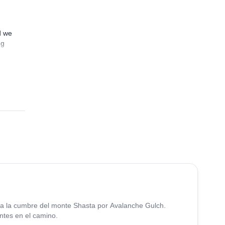
d we
ng
5.0
(
7
)
ta la cumbre del monte Shasta por Avalanche Gulch.
ntes en el camino.