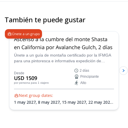
También te puede gustar
5.0
(
7
)
Únete a un grupo
Ascenso a la cumbre del monte Shasta
en California por Avalanche Gulch, 2 días
Únete a un guía de montaña certificado por la IFMGA
para una pintoresca e informativa expedición de
montañismo de 2 días hasta la cumbre del monte
2 días
Shasta por Avalanche Gulch. Disfruta del increíble
Desde
USD 1509
Principiante
paisaje alpino de la cadena montañosa Cascade de
Alto
por persona
para 1 viajero
California y aprende habilidades de montañismo
importantes en el camino.
Next group dates:
1 may 2027,
8 may 2027,
15 may 2027,
22 may 2027,
29 may 2027,
5 jun 2027,
11 jun 2027,
12 jun 2027,
19 jun 2027,
26 jun 2027,
3 jul 2027