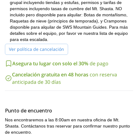
desmontar el campamento y regresar al punto de inicio.
grupal incluyendo tiendas y estufas, permisos y tarifas de
permisos incluyendo tasas de cumbre del Mt. Shasta. NO
Nuestra ruta presentará terreno empinado y emocionantes
incluido pero disponible para alquilar: Botas de montañismo,
maniobras técnicas. La escalada combinará una revisión y
Raquetas de nieve (principios de temporada), y Crampones
aplicación monitoreada de técnicas antes de ponerlas en práctica
disponible para alquilar de SWS Mountain Guides. Para más
en los obstáculos desafiantes hacia la cumbre. Esta es una gran
detalles sobre el equipo, por favor ve nuestra lista de equipo
experiencia para impulsarte hacia objetivos aún más altos como
para esta escalada.
Denali y los volcanes de México.
Ver política de cancelación
Debes estar en gran forma para este ascenso y listo para varios
días en la montaña. La experiencia previa es necesaria para
Asegura tu lugar con solo el 30%
de pago
participar en el programa, al igual que la fortaleza mental para
poder completar este ascenso desafiante.
Cancelación gratuita en 48 horas
con reserva
¡Reserva ahora este increíble programa de alpinismo invernal de
anticipada de 30 días
3 días en el Mt. Shasta y sigue la cresta de Casaval hasta uno
de los ascensos más emocionantes en California y en toda la
cadena de las Cascadas!
Punto de encuentro
Nos encontraremos a las 8:00am en nuestra oficina de Mt.
Shasta. Contáctanos tras reservar para confirmar nuestro punto
de encuentro.