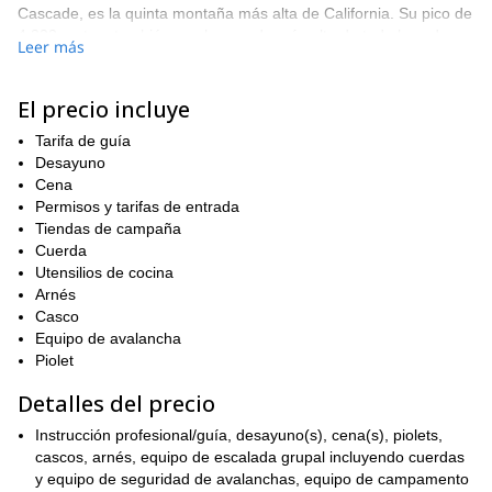
Cascade, es la quinta montaña más alta de California. Su pico de
4,322 metros también es el segundo más alto de toda la cadena.
Leer más
Como un estratovolcán, se ha desarrollado en un objetivo
geológico complejo para los alpinistas debido a sus caras
empinadas, travesías por glaciares y escalada mixta de alta
El precio incluye
altitud.
Tarifa de guía
Tu programa te proporcionará todas estas joyas de escalada
Desayuno
mientras tomas tres días para alcanzar la cumbre. Siguiendo la
Cena
popular Ruta de la Cresta de Casaval, encontraremos caras de
Permisos y tarifas de entrada
roca empinadas, ascensos escarpados e increíbles vistas todo el
Tiendas de campaña
camino hasta la cima. El ascenso es perfecto para alpinistas
Cuerda
intermedios y avanzados que tienen experiencia previa con
Utensilios de cocina
crampones y piolets.
Arnés
El viaje comenzará temprano desde nuestras oficinas,
Casco
dirigiéndose al punto de inicio de Bunny Flat en el lado sur de la
Equipo de avalancha
montaña. Con raquetas de nieve hasta el campamento base en
Piolet
la cresta de Casaval nos sitúa a 10,000 pies (unos 3,050 metros)
Detalles del precio
y listos para empujar hacia la cumbre al día siguiente.
Para condiciones óptimas, comenzamos el día de cumbre
Instrucción profesional/guía, desayuno(s), cena(s), piolets,
alrededor de las 2:00 am con la intención de regresar al
cascos, arnés, equipo de escalada grupal incluyendo cuerdas
campamento alto por la tarde. El último día está reservado para
y equipo de seguridad de avalanchas, equipo de campamento