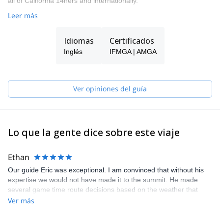
all of California 14ners and internationally.
Leer más
Idiomas
Certificados
Inglés
IFMGA | AMGA
Ver opiniones del guía
Lo que la gente dice sobre este viaje
Ethan
Our guide Eric was exceptional. I am convinced that without his
expertise we would not have made it to the summit. He made
several game time route decisions based on the weather that
ended up being the right call. Will be using SWS again for future
Ver más
trips.