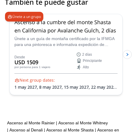
También te puede gustar
5.0
(
7
)
Únete a un grupo
Ascenso a la cumbre del monte Shasta
en California por Avalanche Gulch, 2 días
Únete a un guía de montaña certificado por la IFMGA
para una pintoresca e informativa expedición de
montañismo de 2 días hasta la cumbre del monte
2 días
Shasta por Avalanche Gulch. Disfruta del increíble
Desde
USD 1509
Principiante
paisaje alpino de la cadena montañosa Cascade de
Alto
por persona
para 1 viajero
California y aprende habilidades de montañismo
importantes en el camino.
Next group dates:
1 may 2027,
8 may 2027,
15 may 2027,
22 may 2027,
29 may 2027,
5 jun 2027,
11 jun 2027,
12 jun 2027,
19 jun 2027,
26 jun 2027,
3 jul 2027
Ascenso al Monte Rainier
|
Ascenso al Monte Whitney
|
Ascenso al Denali
|
Ascenso al Monte Shasta
|
Ascenso en