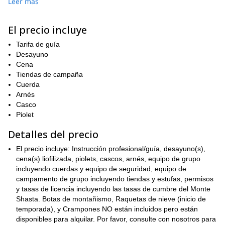
Leer más
Ascender a la cumbre te recompensará con vistas de la lejana
California del norte así como del sur de Oregón. Durante días
claros seremos capaces de vislumbrar el Monte Hood en las
El precio incluye
Cascadas del Sur.
Tarifa de guía
Además de escalar, recibirás instrucción en una serie de técnicas
Desayuno
ideales para intermedios. Comenzando con el uso básico de
Cena
crampones, aseguramiento con piolet y glissando, avanzaremos
Tiendas de campaña
hacia el uso adecuado de la cuerda, aseguramientos rápidos de
Cuerda
seguridad, anclajes de hielo y técnicas de equipo.
Arnés
Si hay tiempo, entonces desarrollaremos otras áreas de
Casco
habilidades de escalada, como la técnica de ritmo, y selección de
Piolet
ruta y toma de decisiones.
Detalles del precio
Una vez que lleguemos al lado norte del Monte Shasta haremos
senderismo hasta el campamento que se encuentra en la base
El precio incluye: Instrucción profesional/guía, desayuno(s),
del Hotlum-Bolam Ridge. Después de aclimatarnos,
cena(s) liofilizada, piolets, cascos, arnés, equipo de grupo
comenzaremos nuestro ascenso a la cumbre a través de la
incluyendo cuerdas y equipo de seguridad, equipo de
cresta.
campamento de grupo incluyendo tiendas y estufas, permisos
y tasas de licencia incluyendo las tasas de cumbre del Monte
Se necesita habilidades básicas de montañismo y experiencia
Shasta. Botas de montañismo, Raquetas de nieve (inicio de
para unirse a esta escalada.
temporada), y Crampones NO están incluidos pero están
Ponte en contacto ahora para reservar tu lugar en una
disponibles para alquilar. Por favor, consulte con nosotros para
escalada de 3 días a la cumbre del Monte Shasta a través del