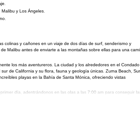
je.
e Malibu y Los Ángeles.
no.
las colinas y cañones en un viaje de dos días de surf, senderismo y
de Malibu antes de enviarte a las montañas sobre ellas para una cam
almente los más aventureros. La ciudad y los alrededores en el Condado
 sur de California y su flora, fauna y geología únicas. Zuma Beach, Sur
creíbles playas en la Bahía de Santa Mónica, ofreciendo vistas
imer día, adentrándonos en las olas a las 7:00 am para conseguir la
iera entrar al agua, nos centraremos en cómo maniobrar en la tabla,
. Tenemos tus comidas y transporte cubiertos, así que después de rep
bre la costa ofrece aún más vistas asombrosas. Limitada por las Monta
usual. El chaparral y la sabana costera son una vista intrigante para l
a hora de aventura satisfactoria y gratificante.