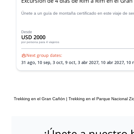
Excursión de 4 días de Rim a Rim en el Gran
Únete a un guía de montaña certificado en este viaje de s
Desde
USD 2000
por persona
para 4 viajeros
Next group dates:
31 ago,
10 sep,
3 oct,
9 oct,
3 abr 2027,
10 abr 2027,
10 
Trekking en el Gran Cañón
|
Trekking en el Parque Nacional Zi
¡Únete a nuestro b