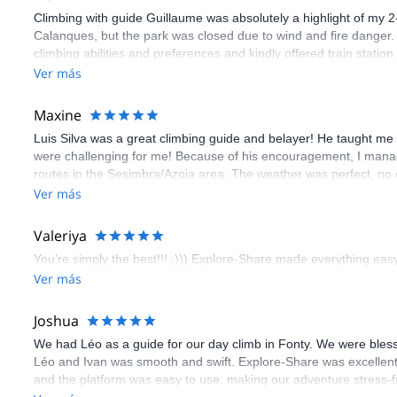
Climbing with guide Guillaume was absolutely a highlight of my 2
Calanques, but the park was closed due to wind and fire danger
climbing abilities and preferences and kindly offered train statio
route we did was not only fun but also the right amount of chal
Ver más
(Gauthier) was prompt and clear—highly recommend!
Maxine
Luis Silva was a great climbing guide and belayer! He taught me 
were challenging for me! Because of his encouragement, I manag
routes in the Sesimbra/Azoia area. The weather was perfect, no
booking an outdoor climbing experience in Lisbon extremely easy.
Ver más
flawless.
Valeriya
You’re simply the best!!! :))) Explore-Share made everything easy 
Ver más
Joshua
We had Léo as a guide for our day climb in Fonty. We were bles
Léo and Ivan was smooth and swift. Explore-Share was excellent
and the platform was easy to use, making our adventure stress-f