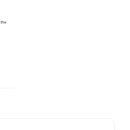
 the
5.0
(
2
)