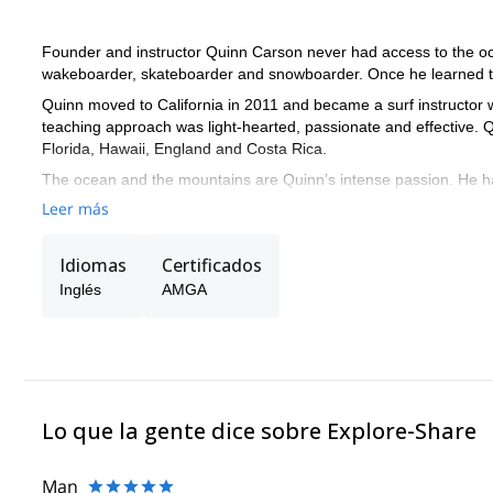
Founder and instructor Quinn Carson never had access to the o
wakeboarder, skateboarder and snowboarder. Once he learned to
Quinn moved to California in 2011 and became a surf instructor 
teaching approach was light-hearted, passionate and effective. Qui
Florida, Hawaii, England and Costa Rica.
The ocean and the mountains are Quinn’s intense passion. He has
where you can surf, hike, climb, camp, and interact intimately wi
Leer más
The joy of sharing these amazing places and experiences with tra
midwesterner himself, he knows what it is like to discover these p
Idiomas
Certificados
Quinn is a certified Wilderness First Responder, AMGA climbing 
Inglés
AMGA
Lo que la gente dice sobre Explore-Share
Man