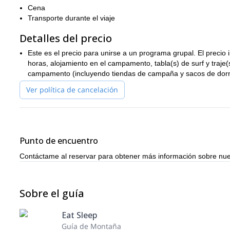
Finalizando nuestra tarde en nuestro campamento, compartiremos
Cena
antes de regresar a nuestras tiendas bajo el cielo abierto de Cal
Transporte durante el viaje
enfrentarnos a las olas, montando hacia el Pacífico y dándote la
Detalles del precio
Cubriremos tu logística, incluyendo las tiendas y equipo de camp
programas disponibles cada otro fin de semana de junio a sept
Este es el precio para unirse a un programa grupal. El precio 
el verano.
horas, alojamiento en el campamento, tabla(s) de surf y traje
El programa es ideal para principiantes que quieren un programa 
campamento (incluyendo tiendas de campaña y sacos de dormi
bienvenidos y nos aseguraremos de que tengas un tiempo seguro,
Ver política de cancelación
de las curvas del sur de la mejor costa.
¡Reserva este increíble viaje surfeando el Pacífico y caminand
icónica naturaleza de un destino de playa simbólico del sur de C
Punto de encuentro
Contáctame al reservar para obtener más información sobre nue
Sobre el guía
Eat Sleep
Guía de Montaña