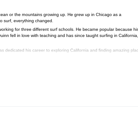
cean or the mountains growing up. He grew up in Chicago as a
 surf, everything changed.
working for three different surf schools. He became popular because hi
nn fell in love with teaching and has since taught surfing in California
 dedicated his career to exploring California and finding amazing pla
th these two environments.
velers and visitors is what drove Quinn to found Eat Sleep Surf. As a
assions for the first time, and he nurtures this discovery in every guest.
guide, and Red Cross lifeguard/CPR certified.