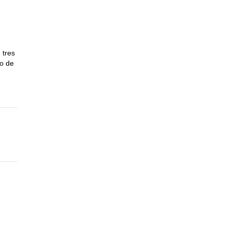
go
 todo
 tres
po de
argo
do la