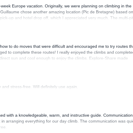
-week Europe vacation. Originally, we were planning on climbing in the
. Guillaume chose another amazing location (Pic de Bretagne) based o
n pick-up and hotel drop off, which I appreciated very much. The multi-pi
lenge, which I thoroughly enjoyed. The communication from the team
how to do moves that were difficult and encouraged me to try routes th
ed to complete these routes! I really enjoyed the climbs and complete
 direct sun and cool enough to enjoy the climbs. Explore-Share made
 Luis, our guide, was fantastic, and the platform’s organization was
and stress-free. Will definitely use again.
sed with a knowledgeable, warm, and instructive guide. Communication
 in arranging everything for our day climb. The communication was qui
ree.