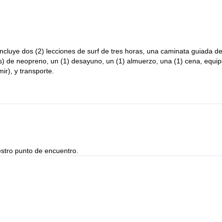
 historias de nuestro día y disfrutaremos de una comida junto al fue
ifornia. Volviendo a la playa por la mañana nos da otra oportunidad de
 oportunidad de poner en práctica tu arduo trabajo.
amento, así que solo tienes que centrarte en divertirte. Tenemos
iembre, así que hay muchas opciones para acomodar tu horario durante
incluye dos (2) lecciones de surf de tres horas, una caminata guiada de
(s) de neopreno, un (1) desayuno, un (1) almuerzo, una (1) cena, equi
integral en el hermoso entorno al aire libre de California. Todos son
r), y transporte.
 satisfactorio y absolutamente divertido en el hermoso entorno a lo l
o por las colinas alrededor de Malibu AHORA y pasa dos días exploran
alifornia!
stro punto de encuentro.