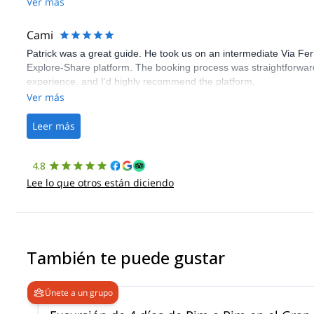
Ver más
Cami
Patrick was a great guide. He took us on an intermediate Via Fe
Explore-Share platform. The booking process was straightforward
experience, and I’d highly recommend the platform.
Ver más
Leer más
4.8
Lee lo que otros están diciendo
También te puede gustar
Únete a un grupo