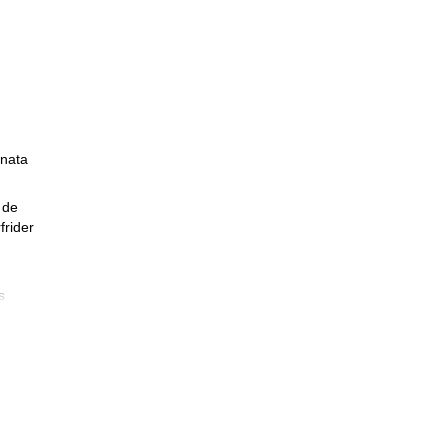
inata
 de
frider
s
asar
ñas
os