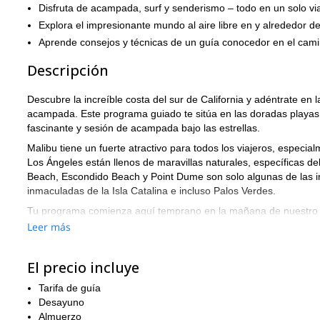
Disfruta de acampada, surf y senderismo – todo en un solo via
Explora el impresionante mundo al aire libre en y alrededor d
Aprende consejos y técnicas de un guía conocedor en el cami
Descripción
Descubre la increíble costa del sur de California y adéntrate en 
acampada. Este programa guiado te sitúa en las doradas playas 
fascinante y sesión de acampada bajo las estrellas.
Malibu tiene un fuerte atractivo para todos los viajeros, especi
Los Ángeles están llenos de maravillas naturales, específicas del
Beach, Escondido Beach y Point Dume son solo algunas de las in
inmaculadas de la Isla Catalina e incluso Palos Verdes.
Tu programa comienza aquí temprano en la mañana de nuestro pr
mejores condiciones de surf en las mejores áreas. Antes de siqu
Leer más
ponernos de pie y prepararnos para un día montando el Pacífico
los fundamentos, te llevaremos a las colinas para una caminata.
El precio incluye
Esta caminata de tres horas por los acantilados y barrancos so
de Santa Mónica, verás una salvaje amalgama de vida silvestre in
Tarifa de guía
amantes de las plantas a medida que caminas por senderos por un
Desayuno
Almuerzo