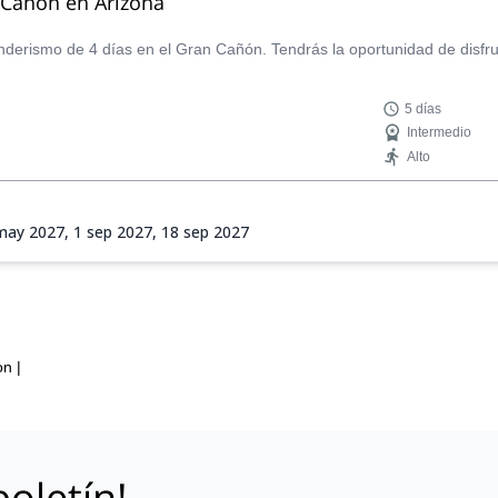
 Cañón en Arizona
enderismo de 4 días en el Gran Cañón. Tendrás la oportunidad de disf
5 días
Intermedio
Alto
may 2027,
1 sep 2027,
18 sep 2027
on
|
oletín!