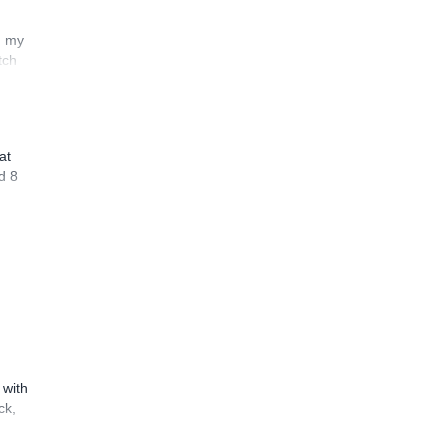
n my
tch
at
d 8
 with
ck,