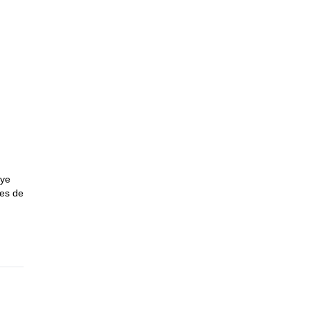
uye
tes de