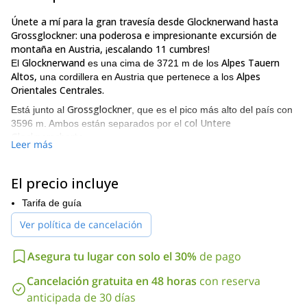
Únete a mí para la gran travesía desde Glocknerwand hasta
Grossglockner: una poderosa e impresionante excursión de
montaña en Austria, ¡escalando 11 cumbres!
Glocknerwand
Alpes Tauern
El
es una cima de 3721 m de los
Altos,
Alpes
una cordillera en Austria que pertenece a los
Orientales Centrales.
Grossglockner
Está junto al
, que es el pico más alto del país con
col Untere
3596 m. Ambos están separados por el
Glocknerscharte.
Leer más
Realmente disfruto de este programa de 2 días, porque es la
travesía más alta de Austria y también en su montaña más alta.
El precio incluye
Además, es una escalada aérea en una cresta estrecha, rodeada
de un paisaje salvaje.
Tarifa de guía
El primer día, estaremos caminando hasta el refugio. Una vez
Ver política de cancelación
allí, haremos algunas caminatas de aclimatación hacia el glaciar.
Luego, completaremos la gran travesía el segundo día.
Asegura tu lugar con solo el 30%
de pago
Es una excursión de alta montaña sofisticada y persistente. De
escalaremos 11 cumbres
hecho,
, con un nivel de escalada de
Cancelación gratuita en 48 horas
con reserva
hasta IV.
anticipada de 30 días