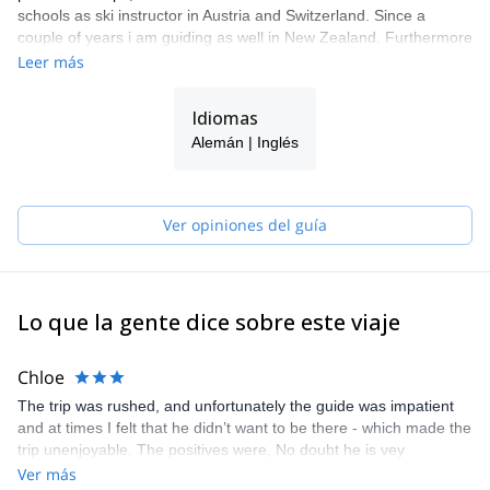
schools as ski instructor in Austria and Switzerland. Since a
couple of years i am guiding as well in New Zealand. Furthermore
I`m working in several education teams like the Austrian Mountain
Leer más
Guide Association as a coach, and also in the Austrian Skiing
Instructor Association, specialized for alpine courses.
Idiomas
I was member of two Himalaya expeditions in 1997 and 2004. I
Alemán | Inglés
have been climbing on Cho Oyu and Broad Peak .
My big passion is rock and ice climbing.
Ver opiniones del guía
Lo que la gente dice sobre este viaje
Chloe
The trip was rushed, and unfortunately the guide was impatient
and at times I felt that he didn’t want to be there - which made the
trip unenjoyable. The positives were, No doubt he is vey
experienced, I have learnt a lot from him and was thankful for
Ver más