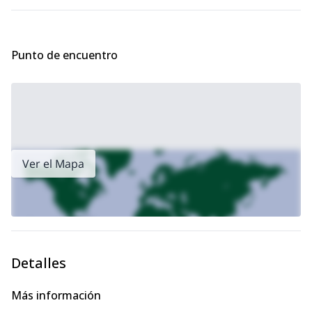
Por eso, deberías tener una muy buena condición física, siendo
capaz de ascender 450 metros verticales por hora. Además,
recomiendo tener experiencia en escalada alpina, así como
escalada rápida en todo tipo de condición de roca.
Punto de encuentro
Por favor, contáctame si estás interesado en este programa
de trekking de verano en Austria. ¡Estaré encantado de ser tu
guía allí!
Ver el Mapa
Detalles
Más información