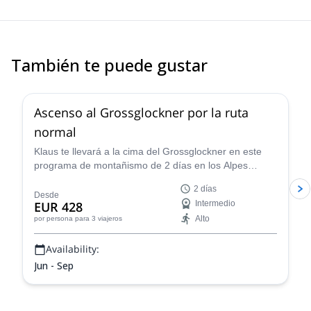
things he have shown me.
También te puede gustar
4.6
(
12
)
Ascenso al Grossglockner por la ruta
normal
Klaus te llevará a la cima del Grossglockner en este
programa de montañismo de 2 días en los Alpes
Austríacos. ¡Las vistas son impresionantes!
2 días
Desde
EUR 428
Intermedio
Alto
por persona
para 3 viajeros
Availability:
Jun - Sep