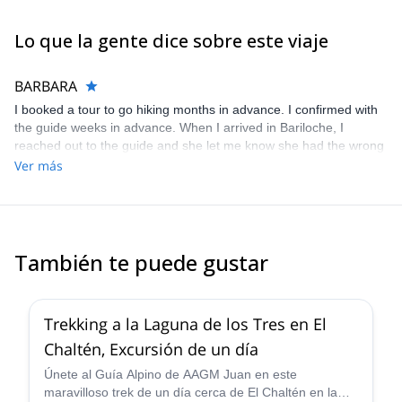
I'm also a Yoga Vital instructor.
una en un programa de varios días, también podemos trabajar
en una propuesta personalizada para ti.
Lo que la gente dice sobre este viaje
Lugares de interés
Bariloche y alrededores
BARBARA
I booked a tour to go hiking months in advance. I confirmed with
the guide weeks in advance. When I arrived in Bariloche, I
reached out to the guide and she let me know she had the wrong
date of. I was never able to go hiking with her. I was able to do all
Ver más
the hiking on my own anyway so it was not a big deal. Probably
would not use the company again. I only got annoyed because it
did take several days to confirm that I would receive a refund.
They did refund the payment.
También te puede gustar
4.9
(
11
)
Trekking a la Laguna de los Tres en El
Chaltén, Excursión de un día
Únete al Guía Alpino de AAGM Juan en este
maravilloso trek de un día cerca de El Chaltén en la