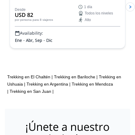
Patagonia. Camina a través de impresionantes
1 día
paisajes glaciares, aprende más sobre la historia del
Desde
USD 82
Todos los niveles
área y ve vistas incomparables del Monte Fitz Roy.
Alto
por persona
para 8 viajeros
Availability:
Ene - Abr, Sep - Dic
Trekking en El Chaltén
|
Trekking en Bariloche
|
Trekking en
Ushuaia
|
Trekking en Argentina
|
Trekking en Mendoza
|
Trekking en San Juan
|
¡Únete a nuestro