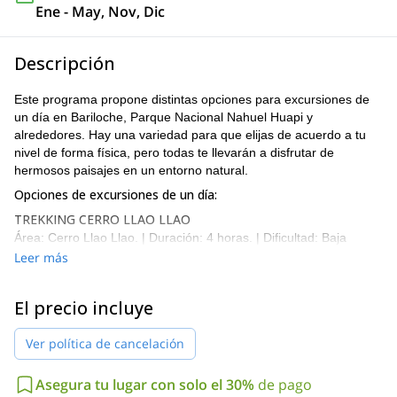
Ene - May, Nov, Dic
Descripción
Este programa propone distintas opciones para excursiones de
un día en Bariloche, Parque Nacional Nahuel Huapi y
alrededores. Hay una variedad para que elijas de acuerdo a tu
nivel de forma física, pero todas te llevarán a disfrutar de
hermosos paisajes en un entorno natural.
Opciones de excursiones de un día:
TREKKING CERRO LLAO LLAO
Área: Cerro Llao Llao. | Duración: 4 horas. | Dificultad: Baja
intensidad
Leer más
Esta es una caminata corta y de baja intensidad, óptima para
aquellos que disponen de poco tiempo o para quienes nunca han
El precio incluye
practicado esta actividad y desean descubrirla. Increíbles vistas
del Lago Nahuel Huapi y las montañas.
Ver política de cancelación
CERRO BELLA VISTA
Área: Cerro Bella Vista. | Duración: día completo. | Dificultad:
Asegura tu lugar con solo el 30%
de pago
Intensidad media