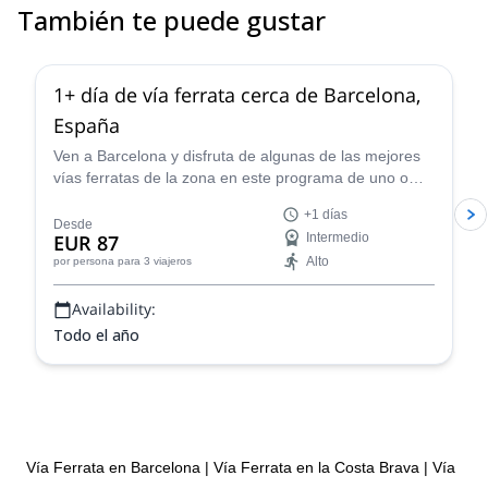
También te puede gustar
5.0
(
5
)
1+ día de vía ferrata cerca de Barcelona,
España
Ven a Barcelona y disfruta de algunas de las mejores
vías ferratas de la zona en este programa de uno o
más días dirigido por Cesc o uno de los guías
+1 días
certificados de su equipo.
Desde
EUR 87
Intermedio
Alto
por persona
para 3 viajeros
Availability:
Todo el año
Vía Ferrata en Barcelona
|
Vía Ferrata en la Costa Brava
|
Vía