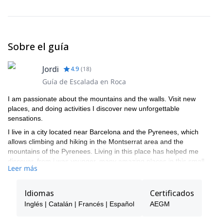
Sobre el guía
Jordi
4.9
(
18
)
Guía de Escalada en Roca
I am passionate about the mountains and the walls. Visit new
places, and doing activities I discover new unforgettable
sensations.
I live in a city located near Barcelona and the Pyrenees, which
allows climbing and hiking in the Montserrat area and the
mountains of the Pyrenees. Living in this place has helped me
discover, from i was younger, many amazing places in this small
Leer más
country where I live.
I would like to show you some of the best routes and climbs in the
Idiomas
Certificados
Pyrenees and the Montserrat area. For one or more days. You
will get a good memory of your stay in Catalonia, and you will
Inglés | Catalán | Francés | Español
AEGM
surely want to visit us again.