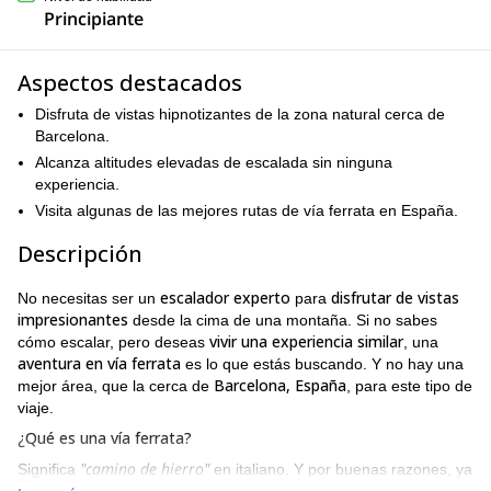
Principiante
Aspectos destacados
Disfruta de vistas hipnotizantes de la zona natural cerca de
Barcelona.
Alcanza altitudes elevadas de escalada sin ninguna
experiencia.
Visita algunas de las mejores rutas de vía ferrata en España.
Descripción
escalador experto
disfrutar de vistas
No necesitas ser un
para
impresionantes
desde la cima de una montaña. Si no sabes
vivir una experiencia similar
cómo escalar, pero deseas
, una
aventura en vía ferrata
es lo que estás buscando. Y no hay una
Barcelona, España
mejor área, que la cerca de
, para este tipo de
viaje.
¿Qué es una vía ferrata?
"camino de hierro"
Significa
en italiano. Y por buenas razones, ya
ruta de escalada o ascensión
protegida