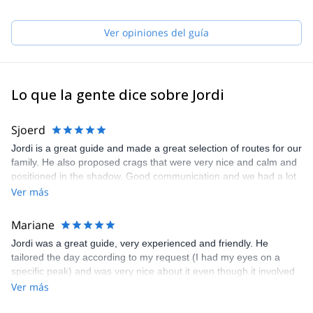
Ver opiniones del guía
Lo que la gente dice sobre Jordi
Sjoerd
Jordi is a great guide and made a great selection of routes for our
family. He also proposed crags that were very nice and calm and
positioned in the shadow. Good communication and we had a lot
of fun.
Ver más
Mariane
Jordi was a great guide, very experienced and friendly. He
tailored the day according to my request (I had my eyes on a
specific peak) and was very nice about it even though it involved
a long approach and some difficult pitches. I would definitely
Ver más
recommend him! The climbs in Montserrat are absolutely