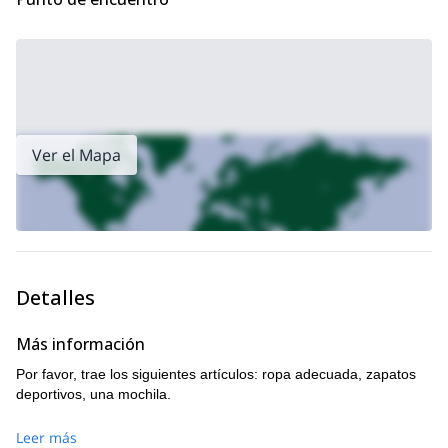
¿Buscas un tipo de actividad diferente en la misma área?
excursión de trekking de 1 día en
También guío esta
Montserrat, España.
Ver el Mapa
Detalles
Más información
Por favor, trae los siguientes artículos: ropa adecuada, zapatos
deportivos, una mochila.
Leer más