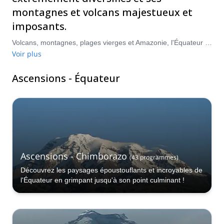
montagnes et volcans majestueux et
imposants.
Volcans, montagnes, plages vierges et Amazonie, l'Équateur a tout pour plaire. Avec sa nature sauvage et ses coins et recoins inexplorés, c'est une destination parfaite pour les voyageurs aventureux qui cherchent à apprécier la couleur unique de l'Amérique du Sud. L'alpinisme en Équateur est un excellent moyen de découvrir certains de ses endroits accidentés et reculés, avec une abondance de montagnes et de volcans qui dominent le paysage, le décor et le terrain sublimes et somptueux. Faites votre choix parmi notre sélection de programmes d'escalade en Équateur, et préparez-vous à être enthousiasmé.
Voir plus
Ascensions - Équateur
Ascensions - Chimborazo
(
43
programmes
)
Découvrez les paysages époustouflants et incroyables de
l'Équateur en grimpant jusqu'à son point culminant !