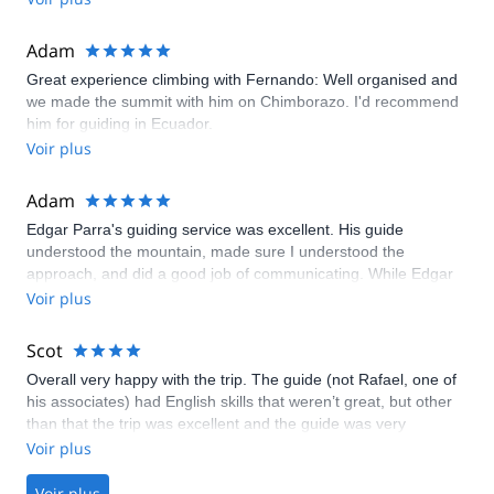
knows the mountains like the back of his hand and can relay
tons of information, which makes the trip that much more
enjoyable. His 4x4 transport and climbing equipment were all
Adam
top notch. He understood safety and made sure to avoid
Great experience climbing with Fernando: Well organised and
unnecessary risks. I will climb with Edgar again.
we made the summit with him on Chimborazo. I'd recommend
him for guiding in Ecuador.
Voir plus
Adam
Edgar Parra's guiding service was excellent. His guide
understood the mountain, made sure I understood the
approach, and did a good job of communicating. While Edgar
can't control the weather, his guide did a great job of controlling
Voir plus
the situations he could control. Highly recommended and
would climb with him again.
Scot
Overall very happy with the trip. The guide (not Rafael, one of
his associates) had English skills that weren’t great, but other
than that the trip was excellent and the guide was very
attentive and helpful. Would climb with him again.
Voir plus
Voir plus