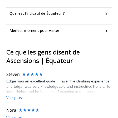
Quel est l'indicatif de Équateur ?
Meilleur moment pour visiter
Ce que les gens disent de
Ascensions | Équateur
Steven
Edgar was an excellent guide. I have little climbing experience
and Edgar was very knowledgeable and instructive. He is a life
long climber and he has tons of experience and passion
climbing through out the world. He was pleasant and a very
Voir plus
nice guy. Unfortunately, the weather was very bad while I was
in Ecuador so Edgar came up with a great alternative climb to
Nora
Cayambe, which was not in good condition due to storms. He
Voir plus