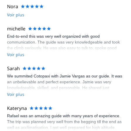
Nora
Voir plus
michelle
End-to-end this was very well organized with good
communication. The guide was very knowledgeable and took
the climb seriously. He was also easy to talk to, spoke good
English and went out of his way to tell me about climbing in the
Voir plus
region, the volcanoes and anything else I was I interested in.
Sarah
We summited Cotopaxi with Jamie Vargas as our guide. It was
an unbelievable and perfect experience. Jamie was very
knowledgeable, skilled, and personable. He shared just
enough information with us for each part of the trip for us to be
Voir plus
prepared but not too overwhelmed. It was very easy to
communicate with our guide and the company before the trip.
Kateryna
The food was really nice and the whole experience staying at
Rafael was an amazing guide with many years of experience.
the refuge and meeting other climbers and guides. We were
The trip was planned very well from the begging till the end as
very confident in Jamie’s skills and ability to keep us safe. His
well as acclimatisation. I get well prepared for high altitude.
saying “never give up!” was very motivating for our successful