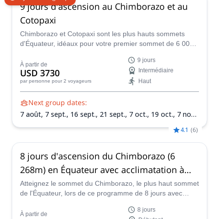
9 jours d'ascension au Chimborazo et au
Cotopaxi
Chimborazo et Cotopaxi sont les plus hauts sommets
d'Équateur, idéaux pour votre premier sommet de 6 000
m. Gravissez-les lors de cette expédition d'ascension de
9 jours
9 jours dirigée par Rafael, un guide de montagne certifié
À partir de
USD 3730
Intermédiaire
ASEGUIM.
Haut
par personne
pour 2 voyageurs
Next group dates:
7 août,
7 sept.,
16 sept.,
21 sept.,
7 oct.,
19 oct.,
7 nov.,
7 déc.,
15 déc.,
26 déc.
4.1
(
6
)
8 jours d'ascension du Chimborazo (6
268m) en Équateur avec acclimatation à
Iliniza et Cotopaxi
Atteignez le sommet du Chimborazo, le plus haut sommet
de l'Équateur, lors de ce programme de 8 jours avec
acclimatation sur l'Iliniza et le Cotopaxi en compagnie du
8 jours
guide de montagne certifié ASEGUIM Juan Carlos.
À partir de