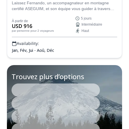
Laissez Fernando, un accompagnateur en montagne
certifié ASEGUIM, et son équipe vous guider à travers
des paysages envoûtants en Équateur. Rejoignez-le pour
5 jours
cette ascension de 5 jours au sommet du Cotopaxi, du
À partir de
USD 916
Intermédiaire
Pasochoa, du Corazón et de l'Illiniza.
Haut
par personne
pour 2 voyageurs
Availability:
Jan, Fév, Jui - Aoû, Déc
Trouvez plus d’options