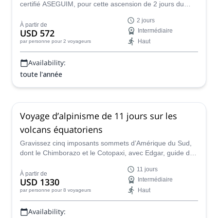
certifié ASEGUIM, pour cette ascension de 2 jours du
volcan Cotopaxi. Et atteignez l'étonnant cratère de ce
2 jours
volcan actif !
À partir de
USD 572
Intermédiaire
Haut
par personne
pour 2 voyageurs
Availability:
toute l'année
Voyage d’alpinisme de 11 jours sur les
volcans équatoriens
Gravissez cinq imposants sommets d’Amérique du Sud,
dont le Chimborazo et le Cotopaxi, avec Edgar, guide de
montagne certifié IFMGA.
11 jours
À partir de
USD 1330
Intermédiaire
Haut
par personne
pour 8 voyageurs
Availability: