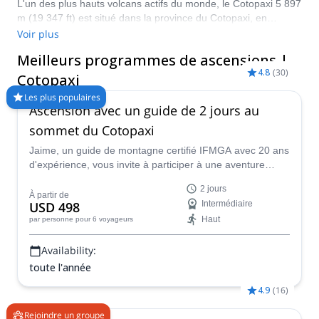
L'un des plus hauts volcans actifs du monde, le Cotopaxi 5 897
m (19 347 ft) est situé dans la province du Cotopaxi, en
Équateur. Alliant une difficulté technique modérée à une
Voir plus
expérience de la haute montagne, ce sommet est un excellent
Meilleurs programmes de ascensions |
choix pour ceux qui souhaitent passer à la vitesse supérieure
4.8
(
30
)
en matière d'alpinisme. Pour atteindre le sommet, vous devrez
Cotopaxi
escalader les glaciers massifs du Cotopaxi et contourner avec
Les plus populaires
précaution son champ de crevasses. Un guide de montagne
Ascension avec un guide de 2 jours au
certifié est indispensable pour une expérience enrichissante et
sommet du Cotopaxi
sûre. Explore-Share.com ne promeut que des programmes de
montagne conduits par des guides certifiés.
Jaime, un guide de montagne certifié IFMGA avec 20 ans
d'expérience, vous invite à participer à une aventure
d'escalade de 2 jours vers le sommet du Cotopaxi.
2 jours
À partir de
USD 498
Intermédiaire
Haut
par personne
pour 6 voyageurs
Availability:
toute l'année
4.9
(
16
)
Rejoindre un groupe