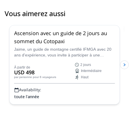
Vous aimerez aussi
4.8
(
30
)
Ascension avec un guide de 2 jours au
sommet du Cotopaxi
Jaime, un guide de montagne certifié IFMGA avec 20
ans d'expérience, vous invite à participer à une
aventure d'escalade de 2 jours vers le sommet du
2 jours
Cotopaxi.
À partir de
USD 498
Intermédiaire
Haut
par personne
pour 6 voyageurs
Availability:
toute l'année