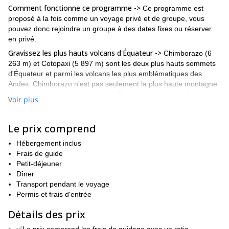
Comment fonctionne ce programme ->
Ce programme est
proposé à la fois comme un voyage privé et de groupe, vous
pouvez donc rejoindre un groupe à des dates fixes ou réserver
en privé.
Gravissez les plus hauts volcans d'Équateur ->
Chimborazo (6
263 m) et Cotopaxi (5 897 m) sont les deux plus hauts sommets
d'Équateur et parmi les volcans les plus emblématiques des
Andes. Chimborazo n'est pas seulement la plus haute montagne
du pays, mais aussi le point de la Terre le plus éloigné du centre
Voir plus
de la planète, tandis que Cotopaxi est l'un des volcans actifs les
plus hauts du monde. Sur 9 jours, vous vivrez une progression
complète en haute altitude à travers l'« Avenue des Volcans » de
Le prix comprend
l'Équateur. En commençant à Quito, le programme comprend des
Hébergement inclus
randonnées d'acclimatation sur Pasochoa et Pichincha, suivies
Frais de guide
de l'ascension de l'Iliniza Norte (5 116 m), une étape clé avant de
Petit-déjeuner
tenter le Cotopaxi et finalement le Chimborazo.
Dîner
Un défi non technique mais exigeant ->
Bien que ces
Transport pendant le voyage
ascensions se déroulent dans un véritable environnement de
Permis et frais d'entrée
non techniques
haute montagne, elles sont
et ne nécessitent pas
d'expérience préalable en alpinisme. Vous utiliserez des
Détails des prix
crampons et un piolet sur le terrain glaciaire, et toutes les