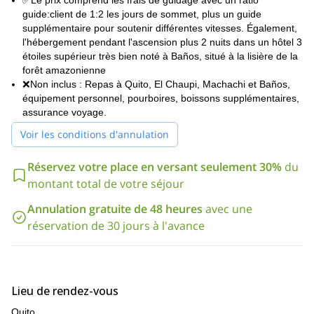
✅Le prix comprend les frais de guidage avec un ratio
techniques essentielles sont introduites et pratiquées pendant le
guide:client de 1:2 les jours de sommet, plus un guide
programme. Ce programme est idéal pour les randonneurs en
supplémentaire pour soutenir différentes vitesses. Également,
premier sommet de 6 000 mètres
forme cherchant à gravir leur
,
l'hébergement pendant l'ascension plus 2 nuits dans un hôtel 3
ou pour ceux qui se préparent à des objectifs plus grands tels
étoiles supérieur très bien noté à Baños, situé à la lisière de la
que l'Aconcagua. Une bonne condition physique est essentielle,
forêt amazonienne
car le défi vient de l'altitude et de l'endurance plutôt que de la
❌Non inclus : Repas à Quito, El Chaupi, Machachi et Baños,
difficulté technique.
équipement personnel, pourboires, boissons supplémentaires,
Conçu pour la sécurité, la flexibilité et le succès ->
L'itinéraire
assurance voyage.
est soigneusement conçu pour maximiser l'acclimatation et
Voir les conditions d'annulation
augmenter considérablement le succès au sommet (environ 90 %
selon l'expérience du guide). Avec une progression d'altitude
graduelle et des périodes de repos stratégiques, le programme
Réservez votre place en versant seulement 30%
du
donne à votre corps le temps nécessaire pour s'adapter
montant total de votre séjour
correctement—un facteur essentiel pour des sommets comme le
Chimborazo.
Annulation gratuite de 48 heures
avec une
réservation de 30 jours à l'avance
Les jours de sommet, il y a 1 guide pour 2 grimpeurs, et tout au
long du programme, les tailles de groupe sont limitées à un
maximum de 12 grimpeurs. De plus, chaque groupe comprend
un guide supplémentaire pour soutenir différents rythmes. Cela
permet à l'équipe de s'adapter naturellement pendant les jours
Lieu de rendez-vous
de sommet—par exemple, en se divisant en groupes plus petits
si nécessaire—afin que chacun puisse grimper à un rythme
Quito