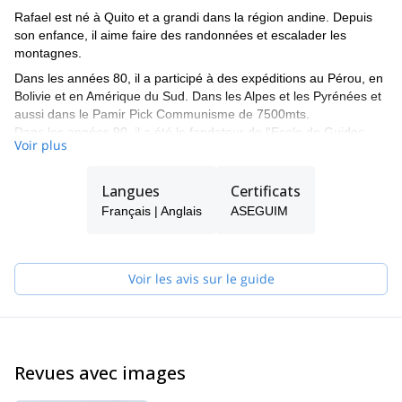
Rafael est né à Quito et a grandi dans la région andine. Depuis
son enfance, il aime faire des randonnées et escalader les
montagnes.
Dans les années 80, il a participé à des expéditions au Pérou, en
Bolivie et en Amérique du Sud. Dans les Alpes et les Pyrénées et
aussi dans le Pamir Pick Communisme de 7500mts.
Dans les années 90, il a été le fondateur de l'Ecole de Guides
Voir plus
ASEGUIM, Président pendant 7 ans de l'Association des Guides
et a promu et formé le groupe de sauvetage en montagne GRA.
Langues
Certificats
Il a obtenu le diplôme de guide de montagne et de moniteur de
guides à l'ENSA de Chamonix-France.
Français | Anglais
ASEGUIM
Depuis 2000, il a conseillé, formé et participé à 16 expéditions
dans le monde entier : Alaska, Aconcagua, Alpes, Pyrénées,
Cordillera Blanca. Il a également formé et conseillé des alpinistes
Voir les avis sur le guide
équatoriens qui ont réussi à faire les 14 huit mille sans oxygène
auxiliaire, les 7 plus hauts sommets du monde et les Big Walls.
Depuis 2001, il a lancé son programme d'aventure qui fonctionne
avec succès jusqu'à aujourd'hui sous le nom de CLIM BIKE HIKE.
Revues avec images
Depuis 2010, il s'entraîne et participe au projet EVEREST sans
oxygène auxiliaire en une journée. Il a gravi l'EVEREST 2 fois, et