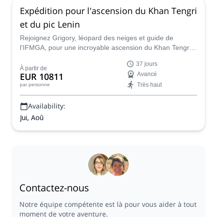
Expédition pour l'ascension du Khan Tengri
et du pic Lenin
Rejoignez Grigory, léopard des neiges et guide de
l'IFMGA, pour une incroyable ascension du Khan Tengri
et du pic Lenin au Kirghizistan. Mettez vos compétences
37 jours
en alpinisme à l'épreuve lors d'une expérience unique en
À partir de
EUR 10811
Avancé
haute montagne !
Très haut
par personne
Availability:
Jui, Aoû
Contactez-nous
Notre équipe compétente est là pour vous aider à tout
moment de votre aventure.