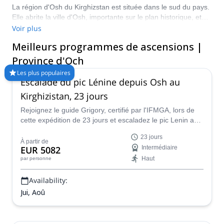
La région d'Osh du Kirghizstan est située dans le sud du pays.
Elle abrite la ville d'Osh, importante sur le plan historique, et
plusieurs chaînes de montagnes proches, comme les monts
Voir plus
Alay et le puissant pic Lénine. La popularité de l'alpinisme dans
Meilleurs programmes de ascensions |
la région ne cesse de croître, sa situation hors des sentiers
battus et ses paysages immenses, clairsemés et
Province d'Och
spectaculaires attirant de nombreuses personnes. Jetez un
Les plus populaires
coup d'œil à notre sélection de programmes d'escalade dans
Escalade du pic Lénine depuis Osh au
la région d'Osh, et préparez-vous à vivre des moments
Kirghizistan, 23 jours
inoubliables !
Rejoignez le guide Grigory, certifié par l'IFMGA, lors de
cette expédition de 23 jours et escaladez le pic Lenin au
Kirghizstan, l'un des sommets de 7000 mètres les plus
23 jours
accessibles au monde.
À partir de
EUR 5082
Intermédiaire
Haut
par personne
Availability:
Jui, Aoû