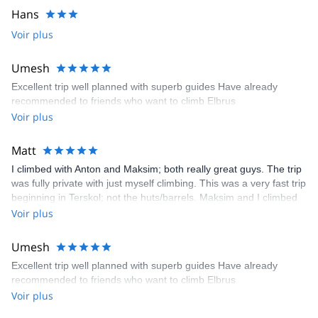
Hans
Voir plus
Umesh
Excellent trip well planned with superb guides Have already
recommended to friends who want to climb Elbrus
Voir plus
Matt
I climbed with Anton and Maksim; both really great guys. The trip
was fully private with just myself climbing. This was a very fast trip
beginning in Terskol; not the huts/barrels. Maksim and I climbed
up the barrels from Terskol where we met Anton. Anton and I
Voir plus
rested about 6 hours until midnight then made a single push to
the summit and back down to barrels. The entire round trip was
Umesh
about 23 hours. The weather was cold, snowing/sleet, lots of wind
Excellent trip well planned with superb guides Have already
and little to no visibility. We made good time in challenging
recommended to friends who want to climb Elbrus
conditions. Planning and coordination of the trip was smooth and
Voir plus
easy. Great job and great company all the way around. Thanks!