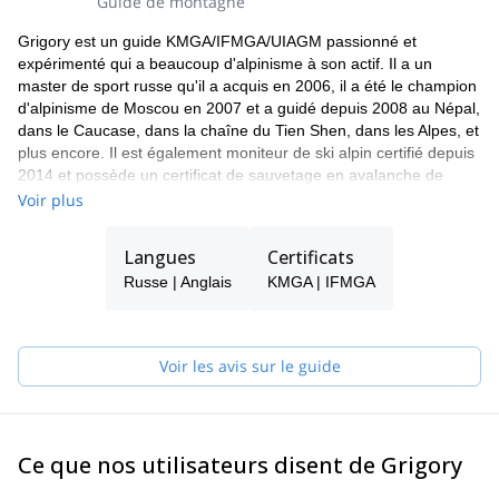
Guide de montagne
Grigory est un guide KMGA/IFMGA/UIAGM passionné et
expérimenté qui a beaucoup d'alpinisme à son actif. Il a un
master de sport russe qu'il a acquis en 2006, il a été le champion
d'alpinisme de Moscou en 2007 et a guidé depuis 2008 au Népal,
dans le Caucase, dans la chaîne du Tien Shen, dans les Alpes, et
plus encore. Il est également moniteur de ski alpin certifié depuis
2014 et possède un certificat de sauvetage en avalanche de
l'Association russe des guides de montagne.
Voir plus
Langues
Certificats
Russe | Anglais
KMGA | IFMGA
Voir les avis sur le guide
Ce que nos utilisateurs disent de Grigory