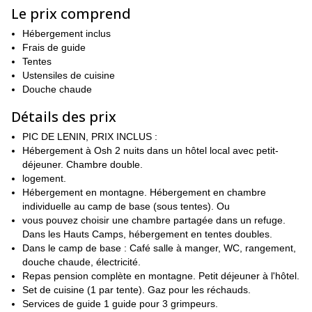
connaissances préalables en matière d'alpinisme.
Le prix comprend
Ce programme se déroule sur 37 jours et vise à atteindre ces
Hébergement inclus
deux sommets. Pour les atteindre, une bonne acclimatation sera
Frais de guide
essentielle. De plus, vous devrez être extrêmement en forme et
Tentes
être un alpiniste chevronné. Vous pouvez trouver un itinéraire
Ustensiles de cuisine
détaillé ci-dessous, et poser toutes vos questions sur vos
Douche chaude
qualifications en cas de doute.
Détails des prix
Il s'agit d'une opportunité unique d'alpinisme dans un endroit
isolé. Ne manquez pas la chance d'escalader le Khan Tengri et le
PIC DE LENIN, PRIX INCLUS :
pic Lénine !
Hébergement à Osh 2 nuits dans un hôtel local avec petit-
Vous voulez en savoir plus sur cette aventure ? Alors contactez-
déjeuner. Chambre double.
moi dès aujourd'hui et je serai en mesure de vous donner toutes
logement.
les informations dont vous avez besoin pour commencer à
Hébergement en montagne. Hébergement en chambre
planifier !
individuelle au camp de base (sous tentes). Ou
vous pouvez choisir une chambre partagée dans un refuge.
Dans les Hauts Camps, hébergement en tentes doubles.
Dans le camp de base : Café salle à manger, WC, rangement,
douche chaude, électricité.
Repas pension complète en montagne. Petit déjeuner à l'hôtel.
Set de cuisine (1 par tente). Gaz pour les réchauds.
Services de guide 1 guide pour 3 grimpeurs.