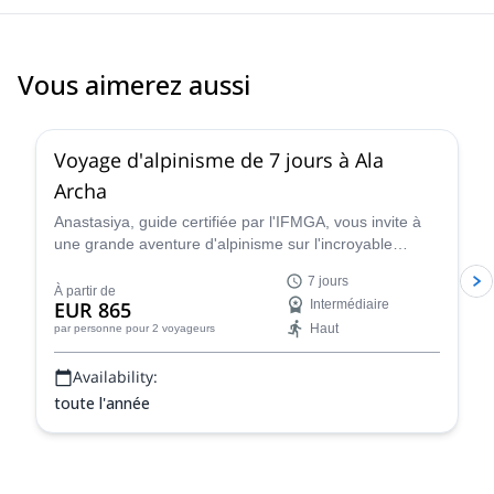
Vous aimerez aussi
5.0
(
8
)
Voyage d'alpinisme de 7 jours à Ala
Archa
Anastasiya, guide certifiée par l'IFMGA, vous invite à
une grande aventure d'alpinisme sur l'incroyable
glacier Ak-Sai, dans le parc national d'Ala Archa. Vous
7 jours
aurez l'occasion d'escalader le pic Korona (4810) et le
À partir de
EUR 865
Intermédiaire
Bachechekei (4515 m) !
Haut
par personne
pour 2 voyageurs
Availability:
toute l'année