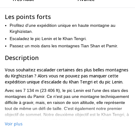
Les points forts
Profitez d'une expédition unique en haute montagne au
Kirghizistan.
Escaladez le pic Lenin et le Khan Tengri.
Passez un mois dans les montagnes Tian Shan et Pamir.
Description
Vous souhaitez escalader certaines des plus belles montagnes
du Kirghizstan ? Alors vous ne pouvez pas manquer cette
expédition unique d'escalade du Khan Tengri et du pic Lenin.
Avec ses 7 134 m (23 406 ft), le pic Lenin est l'une des stars des
montagnes du Pamir. Ce n'est pas une montagne techniquement
difficile à gravir, mais, en raison de son altitude, elle représente
tout de même un défi de taille. C'est également notre premier
objectif de sommet. Notre deuxième objectif est le Khan Tengri, à
une altitude de 7 010 m (22 999 ft) dans la chaîne Tian Shan.
Voir plus
Bien qu'il ne soit pas aussi élevé que le Lenin, le Khan Tengri est
un objectif d'alpinisme difficile et nécessite une expérience et des