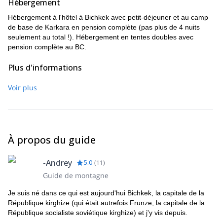
Hébergement
Hébergement à l'hôtel à Bichkek avec petit-déjeuner et au camp
de base de Karkara en pension complète (pas plus de 4 nuits
seulement au total !). Hébergement en tentes doubles avec
pension complète au BC.
Plus d'informations
COMMUNICATION Utilisation du service de
Voir plus
radiotélécommunications à longue distance.
SANTÉ Consultation d'un médecin.
TRANSPORT Transfert aéroport de Bishkek- hôtel - aéroport de
Bishkek. Transfert de Bichkek au lieu d'atterrissage de
l'hélicoptère à Karkara et retour. Vol en hélicoptère vers la
À propos du guide
Colombie-Britannique et retour.
-Andrey
5.0
(
11
)
Guide de montagne
Je suis né dans ce qui est aujourd'hui Bichkek, la capitale de la
République kirghize (qui était autrefois Frunze, la capitale de la
République socialiste soviétique kirghize) et j'y vis depuis.