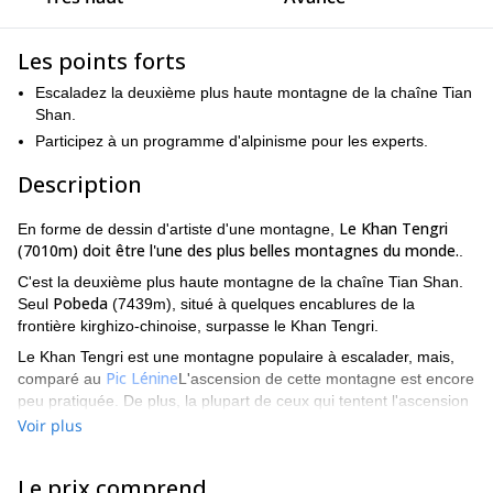
Les points forts
Escaladez la deuxième plus haute montagne de la chaîne Tian
Shan.
Participez à un programme d'alpinisme pour les experts.
Description
Le Khan Tengri
En forme de dessin d'artiste d'une montagne,
(7010m) doit être l'une des plus belles montagnes du monde.
.
C'est la deuxième plus haute montagne de la chaîne Tian Shan.
Pobeda
Seul
(7439m), situé à quelques encablures de la
frontière kirghizo-chinoise, surpasse le Khan Tengri.
Le Khan Tengri est une montagne populaire à escalader, mais,
Pic Lénine
comparé au
L'ascension de cette montagne est encore
peu pratiquée. De plus, la plupart de ceux qui tentent l'ascension
de cette montagne appartiennent à l'ancien bloc soviétique. Les
Voir plus
visiteurs venant de l'extérieur de cette région sont encore
relativement peu nombreux.
Le prix comprend