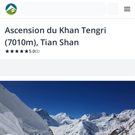
Ascension du Khan Tengri
(7010m), Tian Shan
5.0
(
1
)