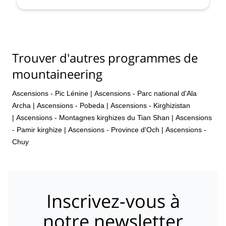
N'hésitez pas à me contacter si vous êtes intéressés pour venir
découvrir les montagnes de ma région.
Trouver d'autres programmes de
mountaineering
Ascensions - Pic Lénine
|
Ascensions - Parc national d'Ala
Archa
|
Ascensions - Pobeda
|
Ascensions - Kirghizistan
|
Ascensions - Montagnes kirghizes du Tian Shan
|
Ascensions
- Pamir kirghize
|
Ascensions - Province d'Och
|
Ascensions -
Chuy
Inscrivez-vous à
notre newsletter