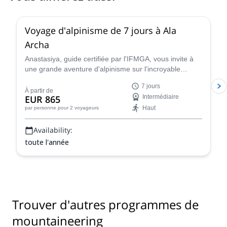
5.0
(
8
)
Voyage d'alpinisme de 7 jours à Ala
Archa
Anastasiya, guide certifiée par l'IFMGA, vous invite à
une grande aventure d'alpinisme sur l'incroyable
glacier Ak-Sai, dans le parc national d'Ala Archa. Vous
7 jours
aurez l'occasion d'escalader le pic Korona (4810) et le
À partir de
EUR 865
Intermédiaire
Bachechekei (4515 m) !
Haut
par personne
pour 2 voyageurs
Availability:
toute l'année
Trouver d'autres programmes de
mountaineering