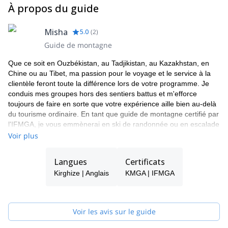
À propos du guide
Misha
5.0
(
2
)
Guide de montagne
Que ce soit en Ouzbékistan, au Tadjikistan, au Kazakhstan, en
Chine ou au Tibet, ma passion pour le voyage et le service à la
clientèle feront toute la différence lors de votre programme. Je
conduis mes groupes hors des sentiers battus et m'efforce
toujours de faire en sorte que votre expérience aille bien au-delà
du tourisme ordinaire. En tant que guide de montagne certifié par
l'IFMGA, je vous emmènerai en ski de randonnée ou en escalade
sur les meilleurs sites de la région. Je m'assurerai que vous vous
Voir plus
imprégniez de la culture locale et que vous repartiez avec des
souvenirs inoubliables et l'envie de revenir.
Langues
Certificats
Kirghize | Anglais
KMGA | IFMGA
Voir les avis sur le guide