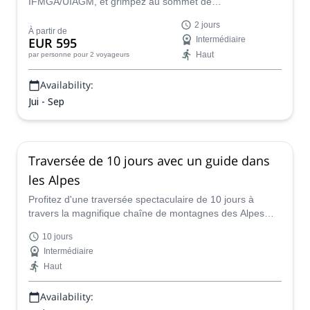
IFMGA/UIAGM, et grimpez au sommet de
l'impressionnant sommet de la Jungfrau dans les Alpes
2 jours
suisses !
À partir de
EUR 595
Intermédiaire
Haut
par personne
pour 2 voyageurs
Availability:
Jui - Sep
Traversée de 10 jours avec un guide dans
les Alpes
Profitez d'une traversée spectaculaire de 10 jours à
travers la magnifique chaîne de montagnes des Alpes
avec Ervin, un guide certifié IFMGA, qui élaborera pour
10 jours
vous l'expédition parfaite.
Intermédiaire
Haut
Availability: