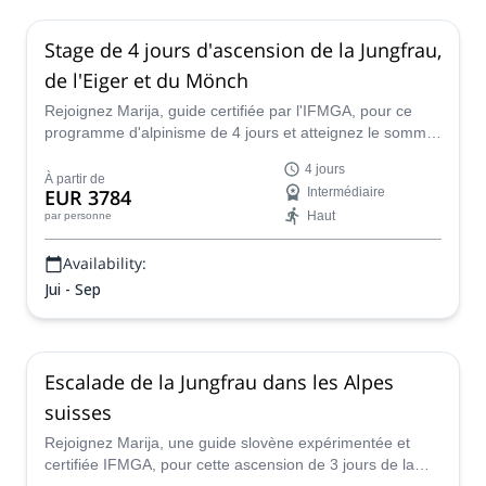
Stage de 4 jours d'ascension de la Jungfrau,
de l'Eiger et du Mönch
Rejoignez Marija, guide certifiée par l'IFMGA, pour ce
programme d'alpinisme de 4 jours et atteignez le sommet
de trois des plus beaux sommets des Alpes suisses :
4 jours
Jungfrau, Eiger et Mönch. Vivez une aventure
À partir de
EUR 3784
Intermédiaire
spectaculaire en escaladant ces montagnes à couper le
Haut
par personne
souffle.
Availability:
Jui - Sep
Escalade de la Jungfrau dans les Alpes
suisses
Rejoignez Marija, une guide slovène expérimentée et
certifiée IFMGA, pour cette ascension de 3 jours de la