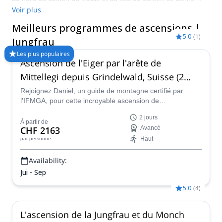
dans l'Oberland bernois. Avec l'Eiger et le Mont, ces trois
Voir plus
montagnes forment un massif majestueux et emblématique
Meilleurs programmes de ascensions |
des Alpes suisses. Ne manquez pas l'occasion de grimper au
5.0
(
1
)
sommet de la Jungfrau avec l'aide d'un des guides certifiés
Jungfrau
d'Explore-Share.com !
Les plus populaires
Ascension de l'Eiger par l'arête de
Mittellegi depuis Grindelwald, Suisse (2
jours)
Rejoignez Daniel, un guide de montagne certifié par
l'IFMGA, pour cette incroyable ascension de
l'emblématique Eiger en Suisse centrale via l'arête de
2 jours
Mittellegi. Pendant deux jours, nous grimperons et ferons
À partir de
CHF 2163
Avancé
du scrambling pour atteindre le sommet, tout en profitant
Haut
par personne
de vues spectaculaires.
Availability:
Jui - Sep
5.0
(
4
)
L'ascension de la Jungfrau et du Monch