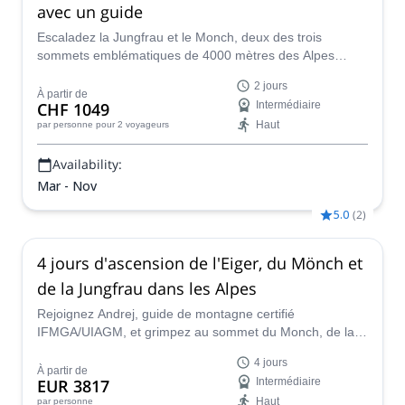
avec un guide
Escaladez la Jungfrau et le Monch, deux des trois
sommets emblématiques de 4000 mètres des Alpes
bernoises. Nicolas (guide de montagne IFMGA) vous
2 jours
guidera pendant ces deux jours d'alpinisme au-dessus de
À partir de
CHF 1049
Intermédiaire
Grindelwald.
Haut
par personne
pour 2 voyageurs
Availability:
Mar - Nov
5.0
(
2
)
4 jours d'ascension de l'Eiger, du Mönch et
de la Jungfrau dans les Alpes
Rejoignez Andrej, guide de montagne certifié
IFMGA/UIAGM, et grimpez au sommet du Monch, de la
Jungfrau et de l'Eiger dans les Alpes suisses !
4 jours
À partir de
EUR 3817
Intermédiaire
Haut
par personne