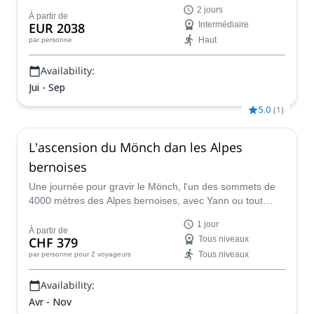
Jungfrau, l'un des plus célèbres sommets des Alpes
2 jours
suisses.
À partir de
EUR 2038
Intermédiaire
Haut
par personne
Availability:
Jui - Sep
5.0
(
1
)
L'ascension du Mönch dan les Alpes
bernoises
Une journée pour gravir le Mönch, l'un des sommets de
4000 mètres des Alpes bernoises, avec Yann ou tout
autre guide de montagne suisse de l'IFMGA de son
1 jour
équipe.
À partir de
CHF 379
Tous niveaux
Tous niveaux
par personne
pour 2 voyageurs
Availability:
Avr - Nov