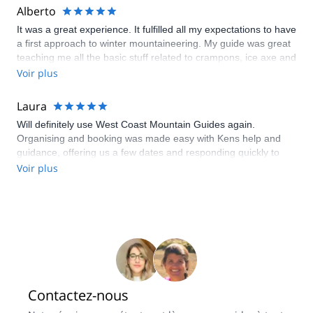
Alberto
It was a great experience. It fulfilled all my expectations to have
a first approach to winter mountaineering. My guide was great
teaching me all the basic stuff related to crampons, ice axe and
winter hiking, plus he was a great coach supporting me to
Voir plus
make it to the summit.
Laura
Will definitely use West Coast Mountain Guides again.
Organising and booking was made easy with Kens help and
guidance, offering us a few dates and responding quickly to
emails. We had a great four days with two very
Voir plus
accommodating and highly competent guides, Niels and Mike
who made sure we got the most out of our trip for our skill
level. Highly recommend.
Contactez-nous