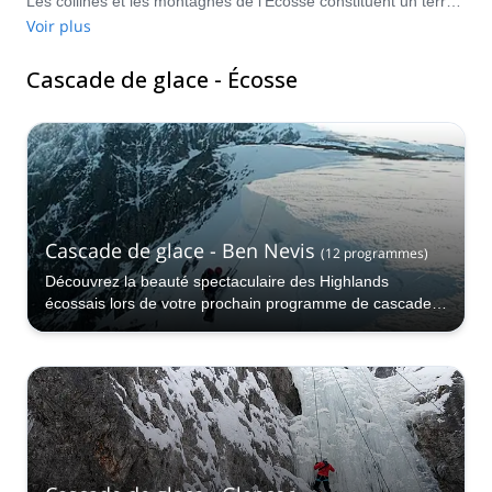
Les collines et les montagnes de l'Écosse constituent un terrain de jeu idéal pour la glace, avec un large éventail de niveaux, du débutant à l'expert. Surmontez les défis gratifiants de la nature pour capturer les paysages époustouflants de l'Écosse. Visitez les lieux de janvier à mars pour bénéficier des meilleures conditions de cascade de glace.
Voir plus
Cascade de glace - Écosse
Cascade de glace - Ben Nevis
(
12
programmes
)
Découvrez la beauté spectaculaire des Highlands
écossais lors de votre prochain programme de cascade
de glace.