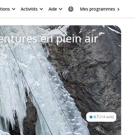
tions
Activités
Aide
Mes programmes
entures en plein air
4.7
(
14 avis
)