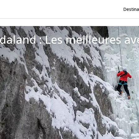
Destina
daland : Les meilleures av