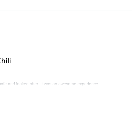
hili
afe and looked after. It was an awesome experience.