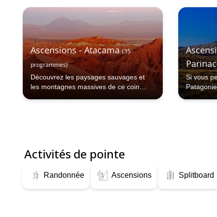
est le moyen idéal de le voir !
Ascensions - Atacama
Ascensi
(
35
Parinac
programmes
)
Découvrez les paysages sauvages et
Si vous pe
les montagnes massives de ce coin
Patagonie
reculé du monde !
vous vient
n'avez pas
Activités de pointe
Randonnée
Ascensions
Splitboard