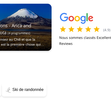
ons - Arica and
(
4.9
)
ota
(
4
programmes
)
Nous sommes classés Excellent
nsez au Chili et que la
Reviews
 est la première chose qui
 à l'esprit, c'est que vous
 encore visité le nord.
Ski de randonnée