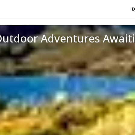
D
 Outdoor Adventures Await