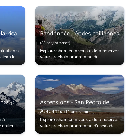
larrica
Randonnée - Andes chiliennes
(
83
programmes
)
touflants
Explore-share.com vous aide à réserver
volcan le
votre prochain programme de
entes !
randonnée dans les Andes chiliennes.
enas
Ascensions - San Pedro de
(
2
Atacama
(
11
programmes
)
n à
Explore-share.com vous aide à réserver
e chilienne
votre prochain programme d'escalade à
San Pedro de Atacama.