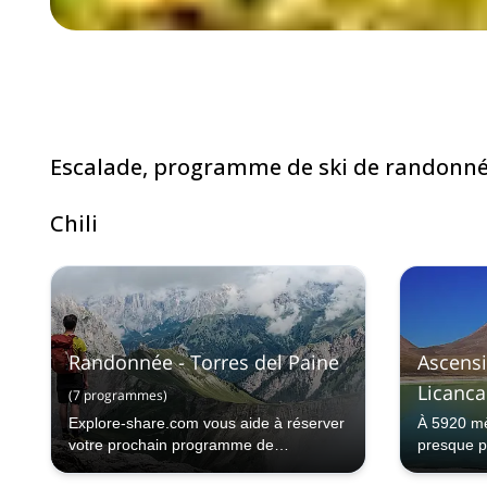
Escalade, programme de ski de randonnée 
Chili
Randonnée - Torres del Paine
Ascensi
Licanca
(
7
programmes
)
Explore-share.com vous aide à réserver
À 5920 mè
votre prochain programme de
presque pa
randonnée à Torres del Paine.
Verde. C'e