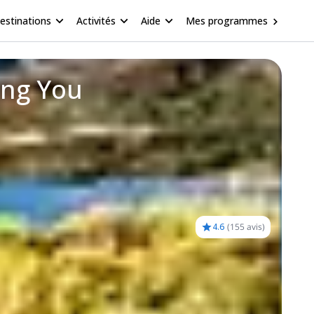
estinations
Activités
Aide
Mes programmes
ing You
4.6
(
155 avis
)