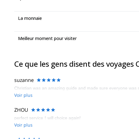
La monnaie
Meilleur moment pour visiter
Ce que les gens disent des voyages C
suzanne
Christian was an amazing guide and made sure everyone was s
Voir plus
ZHOU
perfect service！will choice again!
Voir plus