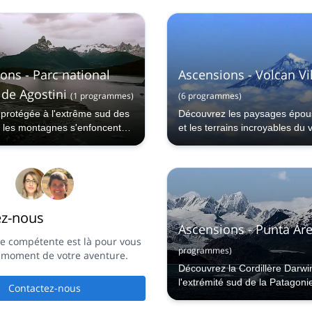
eigé que se disputent la
 le Chili, au cœur des Andes.
ons - Parc national
Ascensions - Volcan Vil
 de Agostini
(
1
programmes
)
(
6
programmes
)
protégée à l'extrême sud des
Découvrez les paysages épous
 les montagnes s'enfoncent
et les terrains incroyables du 
an Pacifique, formant de
plus actif du Chili depuis ses p
jords.
ez-nous
Ascensions - Punta Ar
e compétente est là pour vous
programmes
)
t moment de votre aventure.
Découvrez la Cordillère Darwi
l'extrémité sud de la Patagoni
Contactez-nous
!