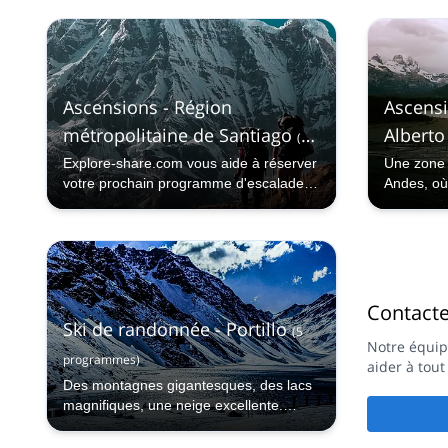
joyau enn
Bolivie et
Ascensions - Région
Ascensi
métropolitaine de Santiago
Alberto
(
45
Explore-share.com vous aide à réserver
Une zone 
programmes
)
votre prochain programme d'escalade
Andes, où
dans la région métropolitaine de
dans l'océ
Santiago.
profonds f
Contact
Ski de randonnée - Portillo
(
5
Notre équip
programmes
)
aider à tou
Des montagnes gigantesques, des lacs
magnifiques, une neige excellente.
Portillo, au Chili, possède tout cela et
bien plus encore, et le ski de randonnée