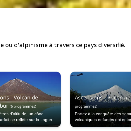
ou d'alpinisme à travers ce pays diversifié.
ons - Volcan de
Ascensions - Pucon
(
18
bur
(
6
programmes
)
programmes
)
tres d'altitude, un cône
Partez à la conquête des so
rfait se reflète sur la Laguna
volcaniques enfumés qui entou
st le volcan Licancabur, un
pittoresque ville de Pucon.