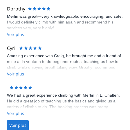
Dorothy
Merlin was great—very knowledgeable, encouraging, and safe.
I would definitely climb with him again and recommend his
services very, very highly!
Voir plus
Cyril
Amazing experience with Craig, he brought me and a friend of
mine at la ventana to do beginner routes, teaching us how to
climb while enjoying breathtaking view. Greatly recommend.
Voir plus
We had a great experience climbing with Merlín in El Chalten.
He did a great job of teaching us the basics and giving us a
variety of climbs to do. The booking process was pretty
straightforward, and overall I would definitely recommend this
Voir plus
to anyone.
Voir plus