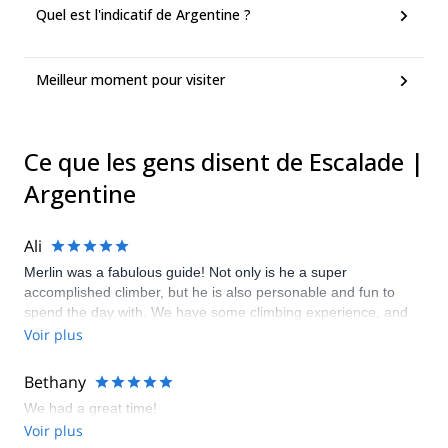
Quel est l'indicatif de Argentine ?
Meilleur moment pour visiter
Ce que les gens disent de Escalade |
Argentine
Ali
Merlin was a fabulous guide! Not only is he a super
accomplished climber, but he is also personable and fun to
spend the day with. We have some climbing experience, and
Merlin selected sport climbing that was a fun challenge for our
Voir plus
skill level. We 100% recommend him as a guide.
Bethany
We had a great time!
Voir plus