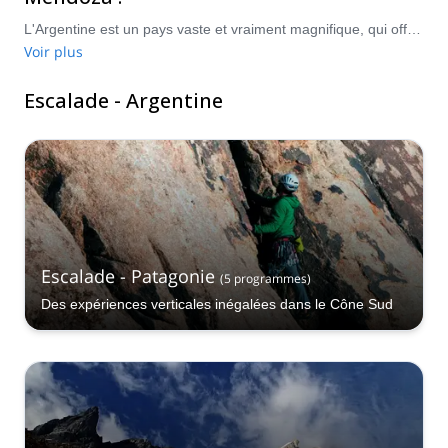
L'Argentine est un pays vaste et vraiment magnifique, qui offre des possibilités d'escalade infinies. Des rochers de grande qualité et des paysages époustouflants d'El Chalten, dans le sud de la province de Santa Cruz, aux options étonnantes de la belle ville de Bariloche ou des parois d'Arenales, dans la province de Mendoza - le pays du soleil sans fin et du bon vin - il ne manque pas de grandes voies d'escalade à découvrir en Argentine !
Voir plus
Escalade - Argentine
Escalade - Patagonie
(
5
programmes
)
Des expériences verticales inégalées dans le Cône Sud