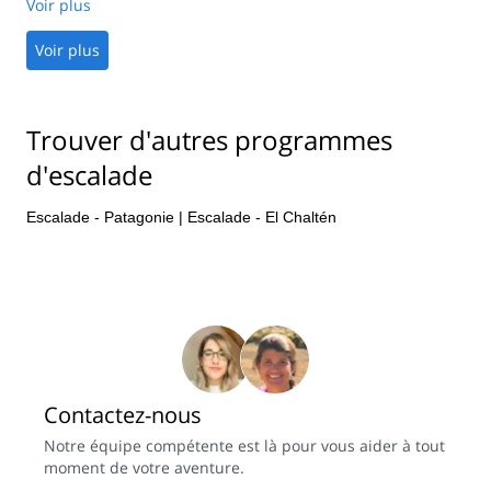
some fine rock in a spectacular setting.
Voir plus
Voir plus
Trouver d'autres programmes
d'escalade
Escalade - Patagonie
|
Escalade - El Chaltén
Contactez-nous
Notre équipe compétente est là pour vous aider à tout
moment de votre aventure.