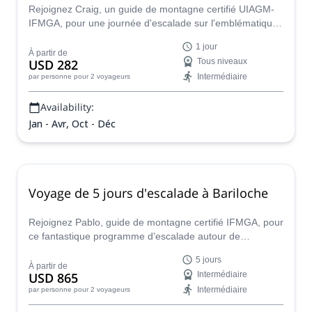
Rejoignez Craig, un guide de montagne certifié UIAGM-
IFMGA, pour une journée d'escalade sur l'emblématique
Cerro López en Patagonie.
1 jour
À partir de
USD 282
Tous niveaux
Intermédiaire
par personne
pour 2 voyageurs
Availability:
Jan - Avr, Oct - Déc
Voyage de 5 jours d'escalade à Bariloche
Rejoignez Pablo, guide de montagne certifié IFMGA, pour
ce fantastique programme d'escalade autour de
Bariloche. Découvrez Frey, le Mont Lopez ou El Bolson,
5 jours
le choix est le vôtre dans cette belle région de Patagonie,
À partir de
USD 865
Intermédiaire
Argentine !
Intermédiaire
par personne
pour 2 voyageurs