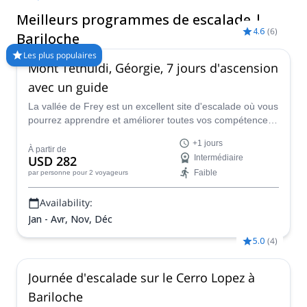
ville de montagne est l'un des meilleurs endroits pour pratiquer
Meilleurs programmes de escalade |
l'escalade en Amérique du Sud. Visitez-la d'octobre à avril pour
4.6
(
6
)
profiter de la meilleure saison pour l'escalade. &nbsp ;
Bariloche
Les plus populaires
Mont Tetnuldi, Géorgie, 7 jours d'ascension
avec un guide
La vallée de Frey est un excellent site d'escalade où vous
pourrez apprendre et améliorer toutes vos compétences
en matière d'escalade. Rejoignez Craig, le guide de
+1 jours
montagne local de l'IFMGA, dans ce programme de 4
À partir de
USD 282
Intermédiaire
jours.
Faible
par personne
pour 2 voyageurs
Availability:
Jan - Avr, Nov, Déc
5.0
(
4
)
Journée d'escalade sur le Cerro Lopez à
Bariloche