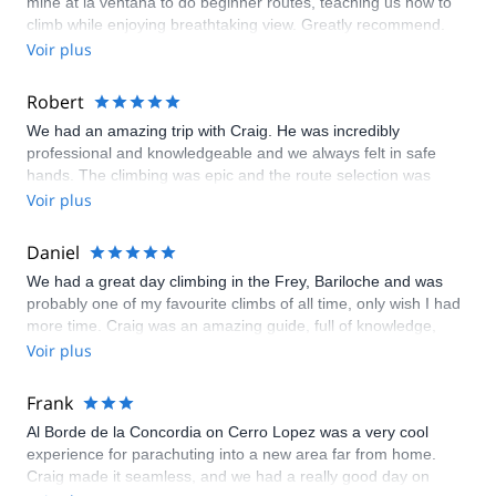
mine at la ventana to do beginner routes, teaching us how to
climb while enjoying breathtaking view. Greatly recommend.
Voir plus
Robert
We had an amazing trip with Craig. He was incredibly
professional and knowledgeable and we always felt in safe
hands. The climbing was epic and the route selection was
perfect, I definitely felt like I was able to try stuff which I
Voir plus
wouldn't have the confidence to do on my own. An amazing
experience which we wont forget! Thank you so much
Daniel
We had a great day climbing in the Frey, Bariloche and was
probably one of my favourite climbs of all time, only wish I had
more time. Craig was an amazing guide, full of knowledge,
experience and when I'm back I'll be going climbing with him
Voir plus
again. Can't believe he is turning 60! He only looks 35 must be
all that mountain air!!
Frank
Al Borde de la Concordia on Cerro Lopez was a very cool
experience for parachuting into a new area far from home.
Craig made it seamless, and we had a really good day on