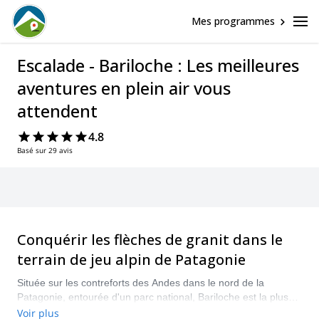
Mes programmes
Escalade - Bariloche : Les meilleures
aventures en plein air vous
attendent
4.8
Basé sur 29 avis
Conquérir les flèches de granit dans le
terrain de jeu alpin de Patagonie
Située sur les contreforts des Andes dans le nord de la
Patagonie, entourée d'un parc national, Bariloche est la plus
belle base pour explorer les montagnes avoisinantes. Cette
Voir plus