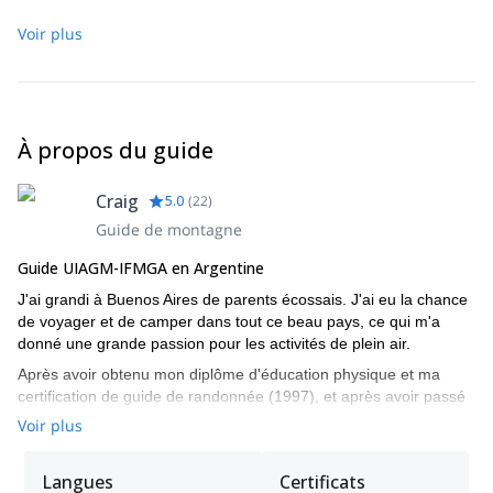
Voir plus
À propos du guide
Craig
5.0
(
22
)
Guide de montagne
Guide UIAGM-IFMGA en Argentine
J'ai grandi à Buenos Aires de parents écossais. J'ai eu la chance
de voyager et de camper dans tout ce beau pays, ce qui m'a
donné une grande passion pour les activités de plein air.
Après avoir obtenu mon diplôme d'éducation physique et ma
certification de guide de randonnée (1997), et après avoir passé
mes étés à grimper à Frey, j'ai décidé que Bariloche était l'endroit
Voir plus
où je voulais vivre.
Ma passion m'a permis de poursuivre mes rêves de grimper
Langues
Certificats