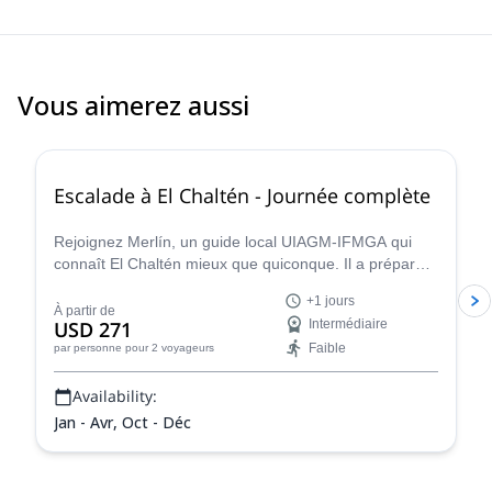
Vous aimerez aussi
5.0
(
17
)
Escalade à El Chaltén - Journée complète
Rejoignez Merlín, un guide local UIAGM-IFMGA qui
connaît El Chaltén mieux que quiconque. Il a préparé
une grande journée d'escalade qui peut être adaptée à
+1 jours
votre niveau !
À partir de
USD 271
Intermédiaire
Faible
par personne
pour 2 voyageurs
Availability:
Jan - Avr, Oct - Déc