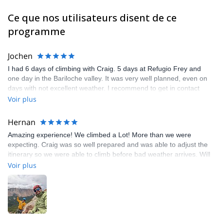
Nous avons hâte de partager de bons moments ensemble !!!
Ce que nos utilisateurs disent de ce
programme
Jochen
I had 6 days of climbing with Craig. 5 days at Refugio Frey and
one day in the Bariloche valley. It was very well planned, even on
days with not excellent weather. I recommend to get in contact
with Craig for climbing in Frey.
Voir plus
Hernan
Amazing experience! We climbed a Lot! More than we were
expecting. Craig was so well prepared and was able to adjust the
itinerary so we were able to climb before bad weather arrives. Will
definitely hire Craig again in the future.
Voir plus