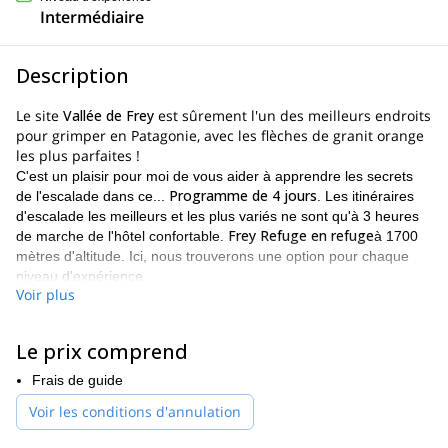
Intermédiaire
Description
Le site
Vallée de Frey
est sûrement l'un des meilleurs endroits
pour grimper en Patagonie, avec les flèches de granit orange
les plus parfaites !
C'est un plaisir pour moi de vous aider à apprendre les secrets
Programme de 4 jours
de l'escalade dans ce...
. Les itinéraires
d'escalade les meilleurs et les plus variés ne sont qu'à 3 heures
Frey Refuge en refuge
de marche de l'hôtel confortable.
à 1700
mètres d'altitude. Ici, nous trouverons une option pour chaque
niveau d'expérience.
Voir plus
De plus, j'ai appris la plupart de mes techniques d'escalade et je
suis tombé amoureux de la Patagonie dans la vallée de Frey.
C'est pourquoi j'ai décidé de faire de Bariloche ma nouvelle
Le prix comprend
maison et d'y inviter des gens !
Frais de guide
Les parois rocheuses de la vallée de Frey offrent de grandes
Voir les conditions d'annulation
flèches avec des fissures étonnantes pour commencer à gagner
en confiance avec la roche et les compétences de base. Je