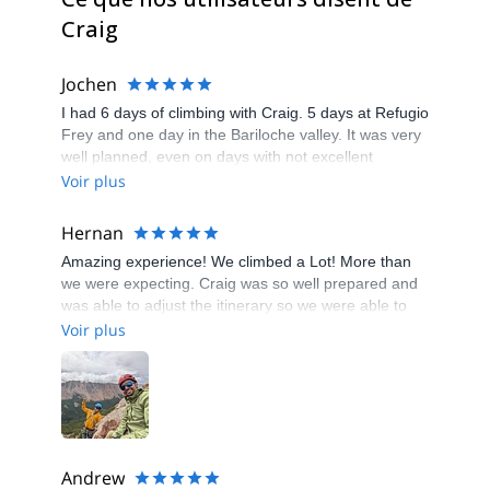
Craig
Jochen
I had 6 days of climbing with Craig. 5 days at Refugio
Frey and one day in the Bariloche valley. It was very
well planned, even on days with not excellent
weather. I recommend to get in contact with Craig for
Voir plus
climbing in Frey.
Hernan
Amazing experience! We climbed a Lot! More than
we were expecting. Craig was so well prepared and
was able to adjust the itinerary so we were able to
climb before bad weather arrives. Will definitely hire
Voir plus
Craig again in the future.
Andrew