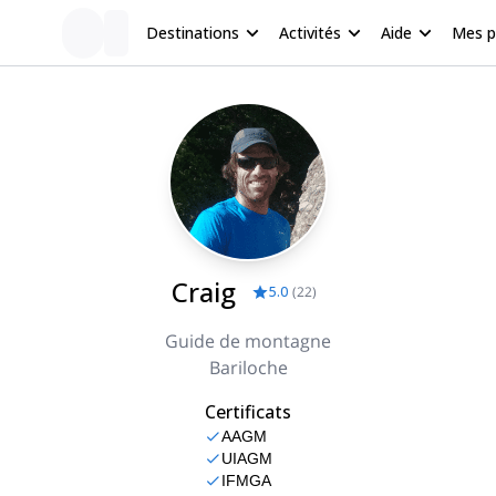
Destinations
Activités
Aide
Mes 
Craig
5.0
(
22
)
Guide de montagne
Bariloche
Certificats
AAGM
UIAGM
IFMGA