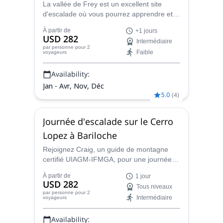
potentiels et de futurs amis.
La vallée de Frey est un excellent site
d'escalade où vous pourrez apprendre et
Nous nous concentrons principalement sur des
améliorer toutes vos compétences en
programmes sur mesure spécialement développés
À partir de
+1 jours
matière d'escalade. Rejoignez Craig, le
USD 282
pour chaque intérêt individuel. Ski de randonnée,
Intermédiaire
guide de montagne local de l'IFMGA, dans
par personne
pour 2
Alpinisme, Escalade, etc !!!
Faible
voyageurs
ce programme de 4 jours.
Nous avons hâte de partager de bons moments
Availability:
ensemble !!!
Jan - Avr, Nov, Déc
5.0
(
4
)
Journée d'escalade sur le Cerro
Lopez à Bariloche
Rejoignez Craig, un guide de montagne
certifié UIAGM-IFMGA, pour une journée
d'escalade sur l'emblématique Cerro López
À partir de
1 jour
en Patagonie.
USD 282
Tous niveaux
par personne
pour 2
Intermédiaire
voyageurs
Availability: