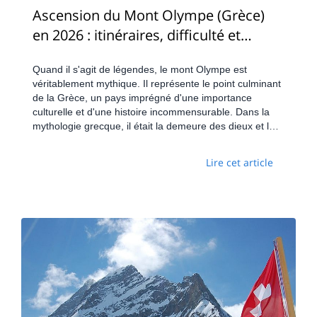
Ascension du Mont Olympe (Grèce)
en 2026 : itinéraires, difficulté et
budget
Quand il s'agit de légendes, le mont Olympe est
véritablement mythique. Il représente le point culminant
de la Grèce, un pays imprégné d'une importance
culturelle et d'une histoire incommensurable. Dans la
mythologie grecque, il était la demeure des dieux et le
sommet de Stefani était considéré comme le « trône de
Zeus ». Son nom résonne à travers le monde et à
Lire cet article
travers les âges, mais rien ne peut vraiment rendre
justice à cette montagne qui dépasse l'imagination.