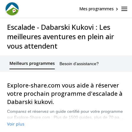
Mes programmes
Escalade - Dabarski Kukovi : Les
meilleures aventures en plein air
vous attendent
Meilleurs programmes
Besoin d'assistance?
Explore-share.com vous aide à réserver
votre prochain programme d'escalade à
Dabarski kukovi.
Comparez et réservez un guide certifié pour votre programme
sur Explore-Share.com : Plus de 1500 guides, plus de 70 pays
et plus de 8000 programmes différents au choix. Faites votre
Voir plus
choix parmi notre sélection de programmes d'escalade à