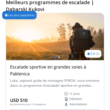
Meilleurs programmes de escalade |
Dabarski kukovi. Les montagnes vous appellent !
Dabarski Kukovi
Les plus populaires
5.0
(
2
)
Escalade sportive en grandes voies à
Paklenica
Luka, aspirant guide de montagne IFMGA, vous emmène
dans un programme d'escalade sportive en grandes
voies de 1 ou 2 jours dans la gorge de Paklenica, un haut
+1 jours
lieu de l'escalade en Croatie.
USD 510
Débutant
Intermédiaire
par personne
pour 2 voyageurs