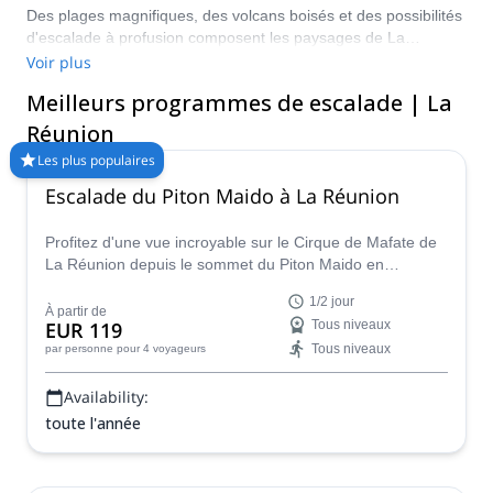
Des plages magnifiques, des volcans boisés et des possibilités
d'escalade à profusion composent les paysages de La
Réunion. Ne manquez pas l&#8217occasion de découvrir cet
Voir plus
endroit paradisiaque tout en profitant d&#8217une aventure
Meilleurs programmes de escalade | La
palpitante sur les rochers. Comparez et réservez un guide
certifié pour votre programme sur Explore-Share.com : Plus de
Réunion
1500 guides, plus de 70 pays et plus de 8000 programmes
Les plus populaires
différents à choisir. Faites votre choix parmi notre sélection de
Escalade du Piton Maido à La Réunion
programmes d'escalade à La Réunion. La montagne vous
appelle !
Profitez d'une vue incroyable sur le Cirque de Mafate de
La Réunion depuis le sommet du Piton Maido en
compagnie d'Olivier, guide de montagne diplômé de
1/2 jour
l'IFMGA.
À partir de
EUR 119
Tous niveaux
Tous niveaux
par personne
pour 4 voyageurs
Availability:
toute l'année