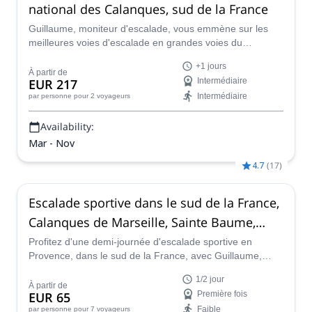
national des Calanques, sud de la France
Guillaume, moniteur d'escalade, vous emmène sur les
meilleures voies d'escalade en grandes voies du
magnifique parc national des Calanques, près de
+1 jours
Marseille, dans le sud de la France.
À partir de
EUR 217
Intermédiaire
Intermédiaire
par personne
pour 2 voyageurs
Availability:
Mar - Nov
4.7
(
17
)
Escalade sportive dans le sud de la France,
Calanques de Marseille, Sainte Baume,
Garlaban
Profitez d'une demi-journée d'escalade sportive en
Provence, dans le sud de la France, avec Guillaume,
moniteur d'escalade. Participez à un programme adapté
1/2 jour
à tous les niveaux, dans les Calanques ou dans d'autres
À partir de
EUR 65
Première fois
endroits magnifiques près des villes de Marseille, Cassis
Faible
par personne
pour 7 voyageurs
et La Ciotat.