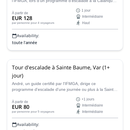
l'IFMGA, lors d'un programme d'escalade à la Calanque
de Sormiou avec vue sur la Méditerranée depuis le sud
1 jour
de la France.
À partir de
EUR 128
Intermédiaire
Haut
par personne
pour 4 voyageurs
Availability:
toute l'année
Tour d'escalade à Sainte Baume, Var (1+
jour)
André, un guide certifié par l'IFMGA, dirige ce
programme d'escalade d'une journée ou plus à la Sainte
Baume, où vous explorerez, découvrirez et grimperez sur
+1 jours
certaines des plus belles parois rocheuses et arêtes de
À partir de
EUR 80
Intermédiaire
montagne du Sud-Ouest de la France, en profitant des
Intermédiaire
par personne
pour 5 voyageurs
vues imprenables sur la campagne tranquille tout en vous
mettant au défi sur les différentes escalades.
Availability: