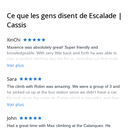
Ce que les gens disent de Escalade |
Cassis
XinChi
Maxence was absolutely great! Super friendly and
knowledgeable. With very little back and forth he was able to
plan a perfect climbing day trip for us, including our first multi-
pitch climb (and all of this was actually a backup plan, since the
Voir plus
area we were going climbing was closed due to high winds). I
look forward to going climbing again in Calanque and would
Sara
not hesitate to book him again!!
The climb with Robin was amazing. We were a group of 3 and
he picked us up at the bus station since we didn't have a car.
He took us on the route de Cretes which is beautiful, and then
climbed les Calanques. The day was perfect and the view was
Voir plus
mesmerizing. At the end, he dropped us off at the city center of
Cassis since we luckily had the time to visit it. I would definitely
John
recommend the guide, who watched over us and is friendly,
Had a great time with Max climbing at the Calanques. He
and the route which was so beautiful!