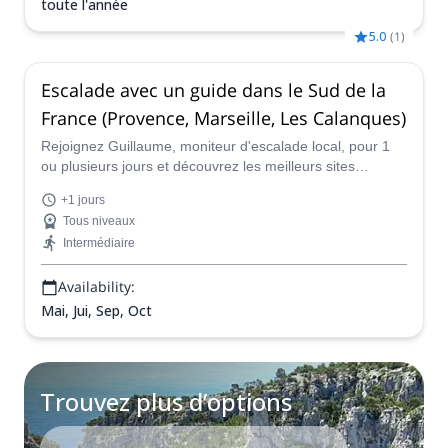
toute l'année
5.0
(
1
)
Escalade avec un guide dans le Sud de la
France (Provence, Marseille, Les Calanques)
Rejoignez Guillaume, moniteur d'escalade local, pour 1
ou plusieurs jours et découvrez les meilleurs sites
d'escalade du sud de la France, en Provence, à Marseille
+1 jours
et aux Calanques, entre autres. Tous les niveaux sont les
Tous niveaux
bienvenus !
Intermédiaire
Availability:
Mai, Jui, Sep, Oct
Trouvez plus d’options