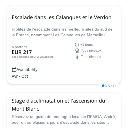
Escalade dans les Calanques et le Verdon
Profitez de l'escalade dans les meilleurs sites du sud de
la France, notamment Les Calanques de Marseille /
Cassis, Les Gorges du Verdon, Annot, et Ceuze, avec un
+1 jours
guide certifié.
À partir de
EUR 217
Tous niveaux
Tous niveaux
par personne
pour 2 voyageurs
Availability:
Avr - Oct
5.0
(
3
)
Stage d'acclimatation et l'ascension du
Mont Blanc
Réservez un guide de montagne local de l'IFMGA, André,
pour un ou plusieurs jours d'escalade dans les sites