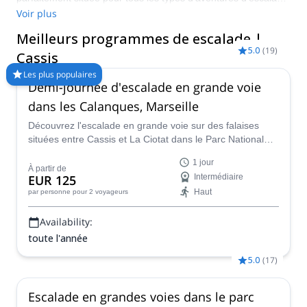
Avec des paysages incroyables tout autour de la ville côtière et
Voir plus
la proximité de plusieurs parcs nationaux, il n'y a pas de
Meilleurs programmes de escalade |
meilleur endroit pour des vacances d'escalade ! Comparez et
5.0
(
19
)
réservez un guide certifié pour votre programme sur Explore-
Cassis
Share.com : Plus de 1500 guides, plus de 70 pays et plus de
Les plus populaires
8000 programmes différents à choisir. Faites votre choix parmi
Demi-journée d'escalade en grande voie
notre sélection de programmes d'escalade à Cassis. La
dans les Calanques, Marseille
montagne vous appelle !
Découvrez l'escalade en grande voie sur des falaises
situées entre Cassis et La Ciotat dans le Parc National
des Calanques ! Rejoignez un guide local certifié pour
1 jour
une aventure inoubliable sur des falaises de calcaire
À partir de
EUR 125
Intermédiaire
baignées de soleil donnant sur la Méditerranée ! Explorez
Haut
par personne
pour 2 voyageurs
les meilleures voies d'escalade du sud de la France,
adaptées à votre niveau.
Availability:
toute l'année
5.0
(
17
)
Escalade en grandes voies dans le parc