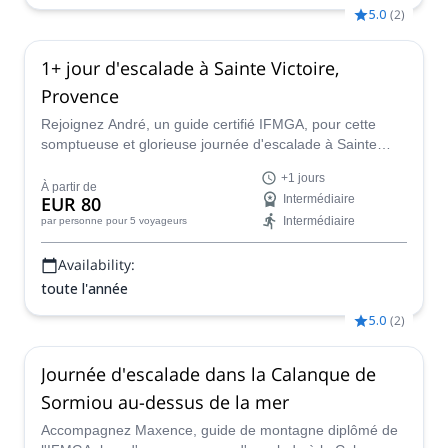
5.0
(
2
)
1+ jour d'escalade à Sainte Victoire,
Provence
Rejoignez André, un guide certifié IFMGA, pour cette
somptueuse et glorieuse journée d'escalade à Sainte
Victoire, en Provence, une belle région populaire de
+1 jours
France qui offre des vues spectaculaires sur la
À partir de
EUR 80
Intermédiaire
campagne française idyllique, et une grande variété de
Intermédiaire
par personne
pour 5 voyageurs
voies et de sites d'escalade.
Availability:
toute l'année
5.0
(
2
)
Journée d'escalade dans la Calanque de
Sormiou au-dessus de la mer
Accompagnez Maxence, guide de montagne diplômé de