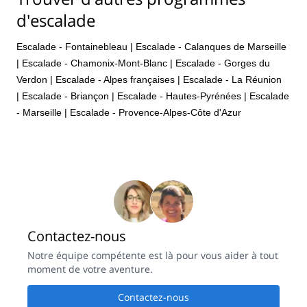
the equipment that we needed and found us suitable routes to
d'escalade
climb for our levels. We would recommend Maxence to anyone
who wants to find a climbing adventure in the Calanques.
Escalade - Fontainebleau
|
Escalade - Calanques de Marseille
|
Escalade - Chamonix-Mont-Blanc
|
Escalade - Gorges du
Verdon
|
Escalade - Alpes françaises
|
Escalade - La Réunion
|
Escalade - Briançon
|
Escalade - Hautes-Pyrénées
|
Escalade
- Marseille
|
Escalade - Provence-Alpes-Côte d'Azur
Contactez-nous
Notre équipe compétente est là pour vous aider à tout
moment de votre aventure.
Contactez-nous