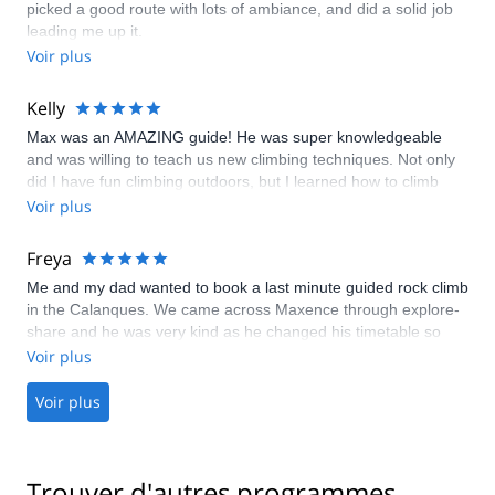
picked a good route with lots of ambiance, and did a solid job
leading me up it.
Voir plus
Kelly
Max was an AMAZING guide! He was super knowledgeable
and was willing to teach us new climbing techniques. Not only
did I have fun climbing outdoors, but I learned how to climb
better outside. I highly recommend this trip! You won´t be
Voir plus
disappointed!
Freya
Me and my dad wanted to book a last minute guided rock climb
in the Calanques. We came across Maxence through explore-
share and he was very kind as he changed his timetable so
that he could take us out at short notice. Me and my dad were
Voir plus
a little nervous about rock climbing and Maxence very quickly
put us at ease. He was friendly and warm and very
Voir plus
encouraging when we were on the rocks. He took us to the
most beautiful spot where we were the only ones climbing, and
we had an amazing view of the Calanques. He took pictures for
Trouver d'autres programmes
us and sent them to us afterwards. He also provided us with all