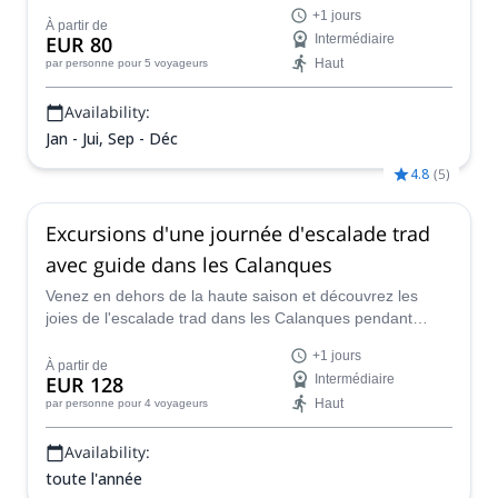
uniques des Calanques près de Marseille/Cassis.
+1 jours
À partir de
EUR 80
Intermédiaire
Haut
par personne
pour 5 voyageurs
Availability:
Jan - Jui, Sep - Déc
4.8
(
5
)
Excursions d'une journée d'escalade trad
avec guide dans les Calanques
Venez en dehors de la haute saison et découvrez les
joies de l'escalade trad dans les Calanques pendant
l'hiver, sous un ciel bleu et avec la Méditerranée comme
+1 jours
toile de fond. Rejoignez Maxence, un local certifié
À partir de
EUR 128
Intermédiaire
IFMGA, pour 2 jours ou plus dans cet environnement
Haut
par personne
pour 4 voyageurs
unique du Sud de la France.
Availability:
toute l'année