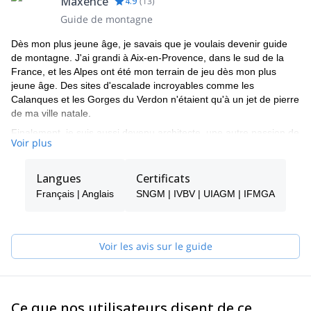
Maxence
4.9
(
13
)
Guide de montagne
Dès mon plus jeune âge, je savais que je voulais devenir guide
de montagne. J'ai grandi à Aix-en-Provence, dans le sud de la
France, et les Alpes ont été mon terrain de jeu dès mon plus
jeune âge. Des sites d'escalade incroyables comme les
Calanques et les Gorges du Verdon n'étaient qu'à un jet de pierre
de ma ville natale.
Finalement, je suis aussi devenu architecte, une autre passion de
Voir plus
longue date. En tant qu'architecte, j'ai vécu à New York,
Barcelone et Rotterdam et j'ai appris à parler couramment
l'anglais et l'espagnol. J'ai aussi rencontré des gens formidables
Langues
Certificats
et je me suis beaucoup amusé !
Français | Anglais
SNGM | IVBV | UIAGM | IFMGA
Je suis maintenant de retour en France et je passe la plupart de
mon temps à guider dans les Alpes. Je serai heureux de vous
emmener faire de l'escalade, du ski ou de l'alpinisme dans
Voir les avis sur le guide
certains de mes endroits préférés.
Ce que nos utilisateurs disent de ce