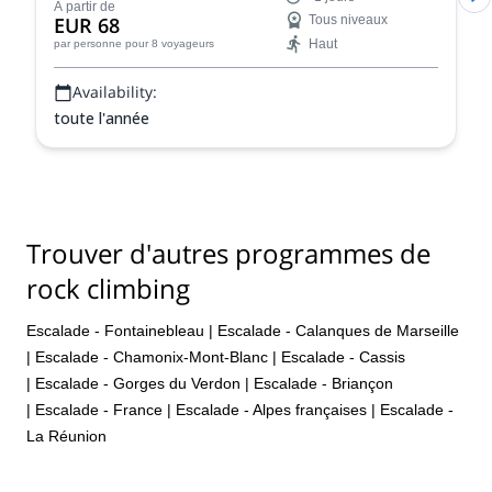
ou plusieurs jours.
À partir de
EUR 68
Tous niveaux
Haut
par personne
pour 8 voyageurs
Availability:
toute l'année
Trouver d'autres programmes de
rock climbing
Escalade - Fontainebleau
|
Escalade - Calanques de Marseille
|
Escalade - Chamonix-Mont-Blanc
|
Escalade - Cassis
|
Escalade - Gorges du Verdon
|
Escalade - Briançon
|
Escalade - France
|
Escalade - Alpes françaises
|
Escalade -
La Réunion