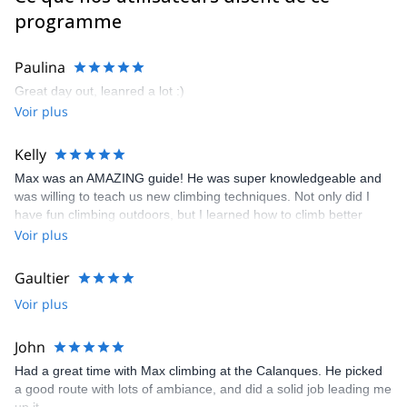
programme
Paulina
Great day out, leanred a lot :)
Voir plus
Kelly
Max was an AMAZING guide! He was super knowledgeable and
was willing to teach us new climbing techniques. Not only did I
have fun climbing outdoors, but I learned how to climb better
outside. I highly recommend this trip! You won´t be disappointed!
Voir plus
Gaultier
Voir plus
John
Had a great time with Max climbing at the Calanques. He picked
a good route with lots of ambiance, and did a solid job leading me