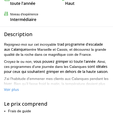
toute l'année
Haut
Niveau d'expérience
Intermédiaire
Description
trad
programme d'escalade
Rejoignez-moi sur cet incroyable
aux Calanques
entre Marseille et Cassis, et découvrez la grande
qualité de la roche dans ce magnifique coin de France.
vous pouvez grimper ici toute l'année
Croyez-le ou non,
. Ainsi,
sont idéales
ces programmes d'une journée dans les Calanques
pour ceux qui souhaitent grimper en dehors de la haute saison.
J'ai l'habitude d'emmener mes clients aux Calanques pendant les
hiver
. Bien qu'il fasse froid le matin, la température devient plus
confortable au cours de la journée. Nous pourrons grimper sous
Voir plus
le soleil, ce que vous ne pouvez pas faire pendant l'été ! Je suis
un ciel bleu et une lumière hivernale
sûr que vous apprécierez le
Le prix comprend
magnifique.
Les Calanques offrent une grande variété de rochers et de voies
Frais de guide