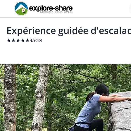
Expérience guidée d'escala
4.9
(
45
)