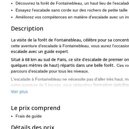
Découvrez la forêt de Fontainebleau, un haut lieu de l'escalad
Essayez l'escalade sans corde sur des rochers de petite taille ma
Améliorez vos compétences en matière d'escalade avec un ins
Description
La visite de la forêt de Fontainebleau, célèbre pour sa concen
cette aventure d'escalade à Fontainebleau, vous aurez l'occasi
escalade avec un guide expert.
Situé à 68 km au sud de Paris, ce site d'escalade de premier o
quelques mètres de haut) répartis dans une belle forêt.
. Ces ro
parcours d'escalade pour tous les niveaux.
L'escalade à Fontainebleau ne nécessite pas d'aller très haut, ma
formation spécifiq
notre aventure de 3 heures, vous obtiendrez
d'escalade !**En outre, vous aurez l'occasion d'explorer une mag
Voir plus
Alors, si vous voulez découvrir la forêt de Fontainebleau, pr
journée dans l'une des zones d'escalade de bloc les plus gran
Le prix comprend
journée complète d'escalade de bloc si vous le souhaitez.
Frais de guide
Détails des prix