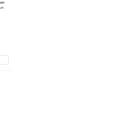
ser
 un