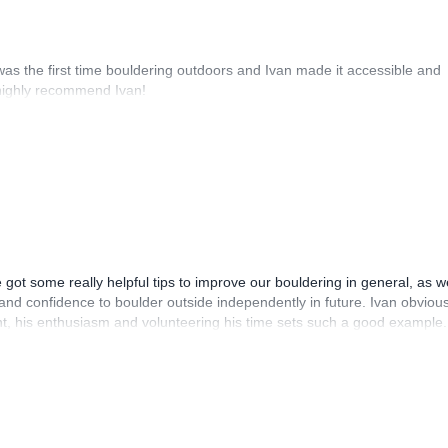
as the first time bouldering outdoors and Ivan made it accessible and
 highly recommend Ivan!
 got some really helpful tips to improve our bouldering in general, as we
nd confidence to boulder outside independently in future. Ivan obvious
nt, his enthusiasm and volunteering his time sets such a good example.
he session and make sure we set off on the right way.