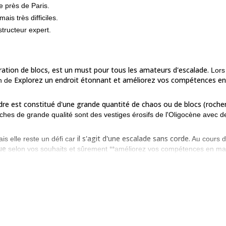
e près de Paris.
is très difficiles.
tructeur expert.
tration de blocs, est un must pour tous les amateurs d'escalade.
Lors
Explorez un endroit étonnant et améliorez vos compétences en
on de
rdre est constitué d'une grande quantité de chaos ou de blocs (roche
ches de grande qualité sont des vestiges érosifs de l'Oligocène avec d
il s'agit d'une escalade sans corde.
is elle reste un défi car
Au cours 
ue
selon vos souhaits et sûrement **améliorez vos compétences en ma
nifique zone forestière près de Paris.
enez contact avec nous. Ce sera une aventure étonnante d'une demi-
des et les plus développées au monde ! Et, nous pouvons l'étendre à 