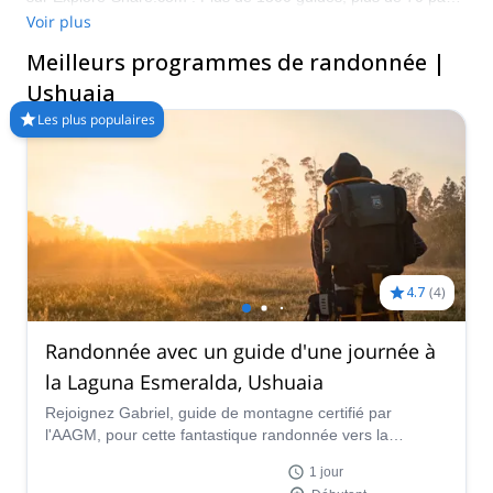
et plus de 8000 programmes différents au choix. Faites votre
Voir plus
choix parmi notre sélection de programmes de randonnée à
Meilleurs programmes de randonnée |
Ushuaia. Les montagnes vous appellent !
Ushuaia
Les plus populaires
4.7
(
4
)
Randonnée avec un guide d'une journée à
la Laguna Esmeralda, Ushuaia
Rejoignez Gabriel, guide de montagne certifié par
l'AAGM, pour cette fantastique randonnée vers la
spectaculaire Laguna Esmeralda, près d'Ushuaia. Ce lac
1 jour
d'une beauté envoûtante vous attend !