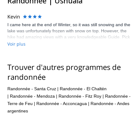
Randonnée | Ushuaia
Kevin
I came here at the end of Winter, so it was still snowing and the
lake was unfortunately frozen with snow on top. However, the
hike had amazing views with a very knowledgeable Guide. Pick
up was on time and all information was given to me as needed.
Voir plus
Highly recommend.
Trouver d'autres programmes de
randonnée
Randonnée - Santa Cruz
|
Randonnée - El Chaltén
|
Randonnée - Mendoza
|
Randonnée - Fitz Roy
|
Randonnée -
Terre de Feu
|
Randonnée - Acconcagua
|
Randonnée - Andes
argentines