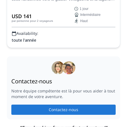
Tempanos. Idéal pour les randonneurs bien entraînés à
1 jour
la recherche d'un paysage glaciaire. Rejoignez-le pour ce
USD 141
Intermédiaire
grand trek au cœur des montagnes fuégiennes.
Haut
par personne
pour 2 voyageurs
Availability:
toute l'année
Contactez-nous
Notre équipe compétente est là pour vous aider à tout
moment de votre aventure.
Contactez-nous