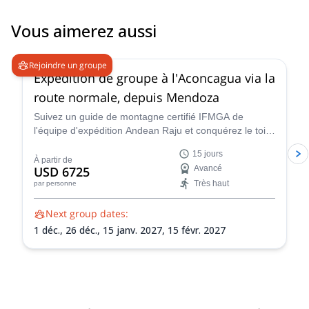
Vous aimerez aussi
4.6
(
8
)
Rejoindre un groupe
Expédition de groupe à l'Aconcagua via la
route normale, depuis Mendoza
Suivez un guide de montagne certifié IFMGA de
l'équipe d'expédition Andean Raju et conquérez le toit
des Andes lors de cette expédition de 15 jours à
15 jours
l'Aconcagua depuis Mendoza.
À partir de
USD 6725
Avancé
Très haut
par personne
Next group dates:
1 déc.,
26 déc.,
15 janv. 2027,
15 févr. 2027