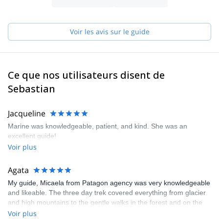
En 2017, j'ai suivi les cours de guidage pour devenir également
un guide de montagne certifié GEM-AAGM.
J'ai fait un grand nombre d'escalades techniques dans la chaîne
Voir les avis sur le guide
Darwin et en Patagonie, mais beaucoup de ces lignes sont
nouvelles.
Ce que nos utilisateurs disent de
Sebastian
Jacqueline
Marine was knowledgeable, patient, and kind. She was an
excellent guide!
Voir plus
Agata
My guide, Micaela from Patagon agency was very knowledgeable
and likeable. The three day trek covered everything from glacier
and high mountains to the gentle walks in the forest and on the
turf marshes. Gear, food and transfers were provided, we didn’t
Voir plus