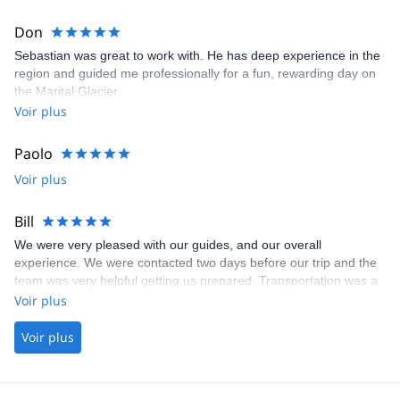
lack absolutely anything. I rarely hike with guides, but I thoroughly
enjoyed this experience!
Don
Sebastian was great to work with. He has deep experience in the
region and guided me professionally for a fun, rewarding day on
the Marital Glacier.
Voir plus
Paolo
Voir plus
Bill
We were very pleased with our guides, and our overall
experience. We were contacted two days before our trip and the
team was very helpful getting us prepared. Transportation was a
snap. Our guides, Sebastian and Marine, were kind, helpful,
Voir plus
engaging and knowledgeable.
Voir plus