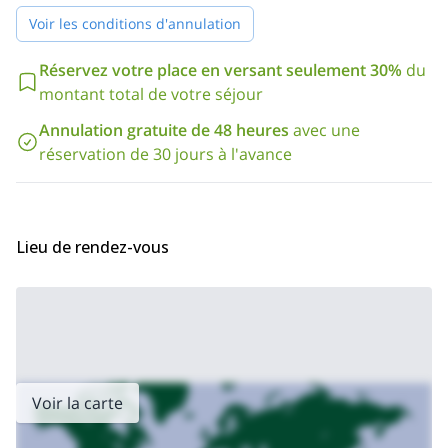
être en bonne forme physique
. En outre, il faut tenir compte du
Voir les conditions d'annulation
fait que le dénivelé total sera de 663 mètres et que la distance
parcourue sera de 12 kilomètres.
Réservez votre place en versant seulement 30%
du
ce trek est disponible pendant toute
Enfin, je veux vous dire
montant total de votre séjour
l'année !
En fait, si vous voulez venir pendant l'hiver, nous
utiliserons des raquettes à neige pendant la randonnée. Ce sera
Annulation gratuite de 48 heures
avec une
vraiment amusant !
réservation de 30 jours à l'avance
Alors, qu'attendez-vous pour me contacter et réserver votre
place ? Ce sera une belle expérience au Glacier Vinciguerra en
Terre de Feu... le bout du monde !
Lieu de rendez-vous
Voir la carte