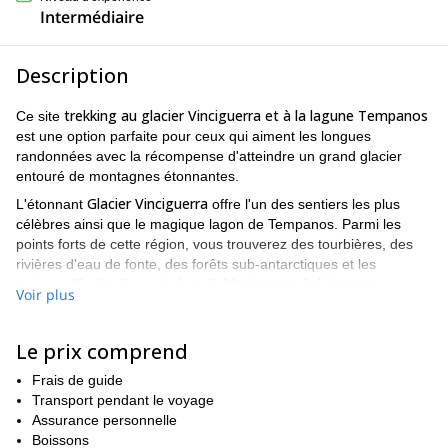
Intermédiaire
Description
trekking au glacier Vinciguerra et à la lagune Tempanos
Ce site
est une option parfaite pour ceux qui aiment les longues
randonnées avec la récompense d'atteindre un grand glacier
entouré de montagnes étonnantes.
Glacier Vinciguerra
L'étonnant
offre l'un des sentiers les plus
célèbres ainsi que le magique lagon de Tempanos. Parmi les
points forts de cette région, vous trouverez des tourbières, des
rivières d'eau de fonte, des forêts sub-antarctiques et les
Montagnes fuégiennes
typiques "forêts d'eau de fonte".
.
Voir plus
Après avoir traversé la forêt dense, nous atteindrons enfin la
lagune Tempanos. Une fois sur place, nous dégusterons une
Le prix comprend
bonne boisson chaude afin de récupérer des énergies. Enfin, il
est temps de revenir au point de départ.
Frais de guide
7 heures de
Le programme aller-retour durera environ 2 heures.
Transport pendant le voyage
marche
Assurance personnelle
. Par conséquent, je recommande ce trek aux
vous devez
randonneurs de niveau intermédiaire. Cela signifie
Boissons