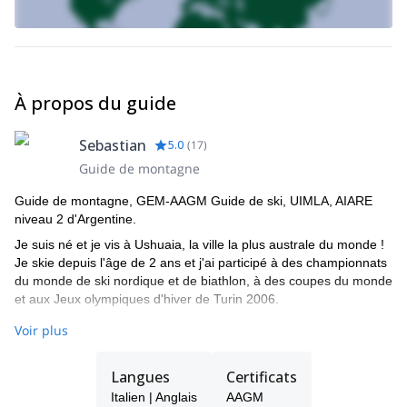
À propos du guide
Sebastian
5.0
(
17
)
Guide de montagne
Guide de montagne, GEM-AAGM Guide de ski, UIMLA, AIARE
niveau 2 d'Argentine.
Je suis né et je vis à Ushuaia, la ville la plus australe du monde !
Je skie depuis l'âge de 2 ans et j'ai participé à des championnats
du monde de ski nordique et de biathlon, à des coupes du monde
et aux Jeux olympiques d'hiver de Turin 2006.
En 2007, je me suis retiré des compétitions professionnelles pour
Voir plus
me concentrer sur ma carrière de guide. Je me suis formé aux
techniques d'escalade sur rocher, glace et mixte ainsi qu'aux
Langues
Certificats
techniques de guidage et je suis devenu guide de montagne en
2011 à l'Association argentine des guides de montagne (AAGM).
Italien | Anglais
AAGM