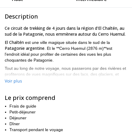
Description
Ce circuit de trekking de 4 jours dans la région d'El Chaltén, au
sud de la Patagonie, nous emmènera autour du Cerro Huemul.
El Chaltén
est une ville magique située dans le sud de la
Patagonie argentine
. Et le **Cerro Huemul (2876 m)**est
l'endroit idéal pour profiter de certaines des vues les plus
choquantes de Patagonie.
Tout au long de notre voyage, nous passerons par des rivières et
profiterons de vues magnifiques sur des lacs, des glaciers, et
nous apprécierons une partie du champ de glace de Patagonie,
Voir plus
le troisième plus grand champ de glace du monde.
Vous trouverez ci-dessous une proposition d'itinéraire. N'oubliez
Le prix comprend
pas que ce n'est qu'une des nombreuses options dont nous
pouvons discuter.
Frais de guide
Petit-déjeuner
Veuillez me contacter si vous êtes intéressé par ce trekking
Déjeuner
dans cette magnifique région de la Patagonie !
Dîner
Et si vous voulez essayer une autre belle randonnée à El
Transport pendant le voyage