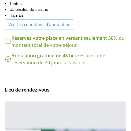
Trek des camps de base à El
Chaltén, veuillez consulter mes
Tentes
Chaltén
Expédition sur le champ de glace austral,
ou mon
Ustensiles de cuisine
Patagonie
.
Harnais
Voir les conditions d'annulation
Réservez votre place en versant seulement 30%
du
montant total de votre séjour
Annulation gratuite de 48 heures
avec une
réservation de 30 jours à l'avance
Lieu de rendez-vous