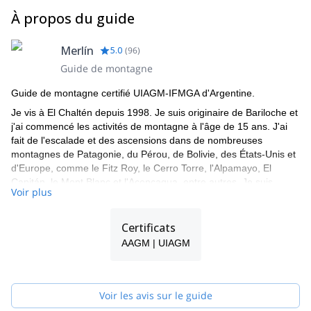
camperons à Paso Huemul où se trouve une petite forêt de
2950 pieds a/s/l) où nous camperons. C'est une randonnée
à El Chalten. C'est la fin de l'expédition.
À propos du guide
buissons de Lenga (900 mètres ou 2950 pieds a/s/l).
de 7 heures avec un gain d'altitude de 900 mètres (2950
Repas : Petit-déjeuner et repas du midi.
pieds) de la Laguna Toro au Paso del Viento.
Repas : Petit-déjeuner, box lunch et repas du soir.
Merlín
5.0
(
96
)
Repas : Petit-déjeuner, box lunch et repas du soir.
Guide de montagne
Guide de montagne certifié UIAGM-IFMGA d'Argentine.
Je vis à El Chaltén depuis 1998. Je suis originaire de Bariloche et
j'ai commencé les activités de montagne à l'âge de 15 ans. J'ai
fait de l'escalade et des ascensions dans de nombreuses
montagnes de Patagonie, du Pérou, de Bolivie, des États-Unis et
d'Europe, comme le Fitz Roy, le Cerro Torre, l'Alpamayo, El
Capitán, le Mont Blanc et l'Aconcagua, entre autres. Je suis
Voir plus
également moniteur de ski et je suis passionné par le ski de
randonnée.
Certificats
Je parle couramment anglais, italien et français et je dirige des
programmes et des expéditions depuis plus de 20 ans. Je
AAGM | UIAGM
travaille avec un groupe de guides, donc si je ne suis pas
disponible pour le programme que vous demandez, un de mes
collègues vous guidera !
Voir les avis sur le guide