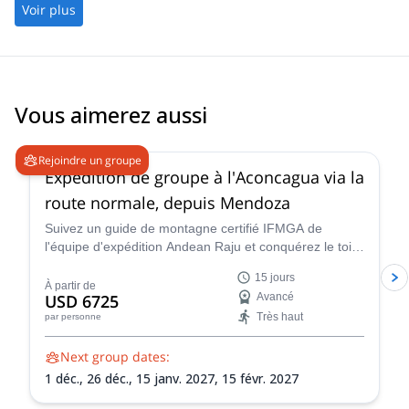
Voir plus
Vous aimerez aussi
4.6
(
8
)
Rejoindre un groupe
Expédition de groupe à l'Aconcagua via la
route normale, depuis Mendoza
Suivez un guide de montagne certifié IFMGA de
l'équipe d'expédition Andean Raju et conquérez le toit
des Andes lors de cette expédition de 15 jours à
15 jours
l'Aconcagua depuis Mendoza.
À partir de
USD 6725
Avancé
Très haut
par personne
Next group dates:
1 déc.,
26 déc.,
15 janv. 2027,
15 févr. 2027