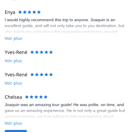
this hike was the highlight of our trip.
Enya
I would highly recommend this trip to anyone. Joaquin is an
excellent guide, and will not only take you to you destination, but
also teach you a lot about the geography and history around
Aconcagua and the area around. The view of Aconcagua is better
Voir plus
by the entrance to the park, but the trip up to Confluencia is worth
the trouble if you are staying in Mendoza (or nearby, I travelled
Yves-René
from Chile just for this hike). Depending on your fitness level,
Voir plus
Joaquin can find a hike that will suit you and give you an
experience of the Andes mountains that you wont get anywhere
else.
Yves-René
Voir plus
Chelsea
Joaquin was an amazing tour guide! He was polite, on time, and
gave us an amazing experience. He is not only a great guide but
amazing person, we love talking to him and learning about
Argentina and consider him a friend. We are so appreciative and
Voir plus
this hike was the highlight of our trip.