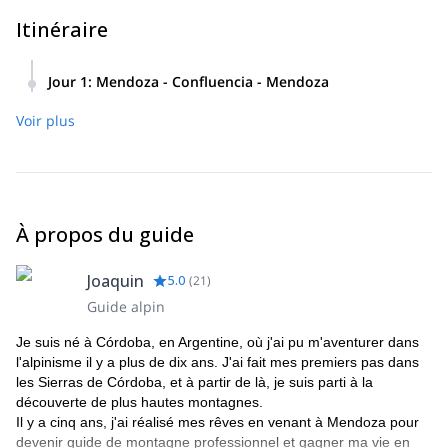
Itinéraire
Jour 1
:
Mendoza - Confluencia - Mendoza
Après un rendez-vous à 7h30 à Mendoza, nous ferons 190
Voir plus
km (environ 3 heures) en voiture vers Horcones, le point de
départ du trek.
La randonnée se terminera vers 17h00 pour le retour à la
ville de Mendoza.
À propos du guide
Joaquin
5.0
(
21
)
Guide alpin
Je suis né à Córdoba, en Argentine, où j'ai pu m'aventurer dans
l'alpinisme il y a plus de dix ans. J'ai fait mes premiers pas dans
les Sierras de Córdoba, et à partir de là, je suis parti à la
découverte de plus hautes montagnes.
Il y a cinq ans, j'ai réalisé mes rêves en venant à Mendoza pour
devenir guide de montagne professionnel et gagner ma vie en