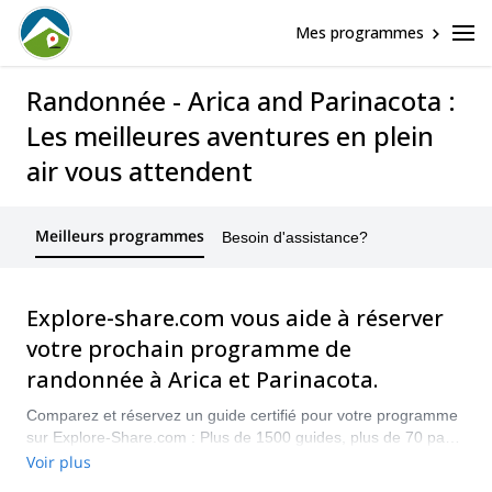
Mes programmes
Randonnée - Arica and Parinacota :
Les meilleures aventures en plein
air vous attendent
Meilleurs programmes
Besoin d'assistance?
Explore-share.com vous aide à réserver
votre prochain programme de
randonnée à Arica et Parinacota.
Comparez et réservez un guide certifié pour votre programme
sur Explore-Share.com : Plus de 1500 guides, plus de 70 pays
et plus de 8000 programmes différents au choix. Faites votre
Voir plus
choix parmi notre sélection de programmes de randonnée à