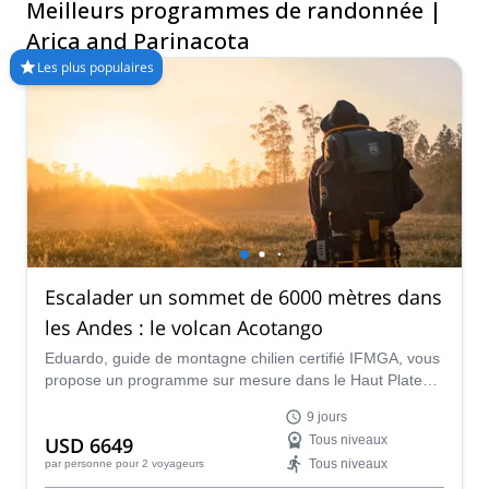
Meilleurs programmes de randonnée |
Arica et Parinacota. Les montagnes vous appellent !
Arica and Parinacota
Les plus populaires
Escalader un sommet de 6000 mètres dans
les Andes : le volcan Acotango
Eduardo, guide de montagne chilien certifié IFMGA, vous
propose un programme sur mesure dans le Haut Plateau
andin. Pendant 9 jours, vous randonnerez entre les hauts
9 jours
plateaux chiliens et boliviens et conquérerez 2 sommets.
USD 6649
Tous niveaux
L'un d'eux est l'incroyable Nevado Acotango.
Tous niveaux
par personne
pour 2 voyageurs