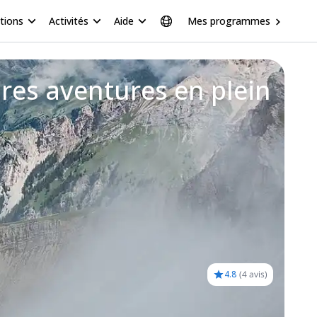
tions
Activités
Aide
Mes programmes
ures aventures en plein
4.8
(
4 avis
)