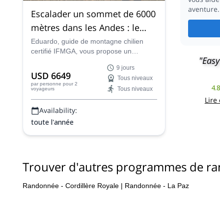
aventure.
Escalader un sommet de 6000
mètres dans les Andes : le
volcan Acotango
Eduardo, guide de montagne chilien
certifié IFMGA, vous propose un
"Easy
programme sur mesure dans le Haut
9 jours
Plateau andin. Pendant 9 jours, vous
USD 6649
Tous niveaux
randonnerez entre les hauts plateaux
par personne
pour 2
4.
Tous niveaux
voyageurs
chiliens et boliviens et conquérerez 2
Lire
sommets. L'un d'eux est l'incroyable
Availability:
Nevado Acotango.
toute l'année
Trouver d'autres programmes de r
Randonnée - Cordillère Royale
|
Randonnée - La Paz