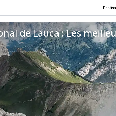
Destina
nal de Lauca : Les meille