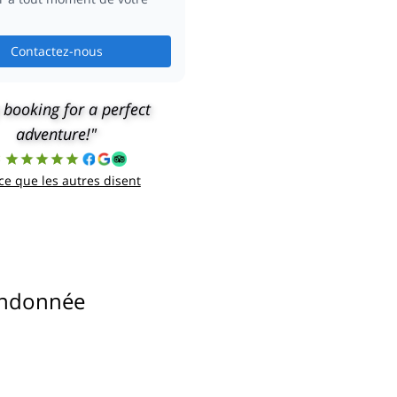
Contactez-nous
 booking for a perfect
adventure!"
8
 ce que les autres disent
andonnée