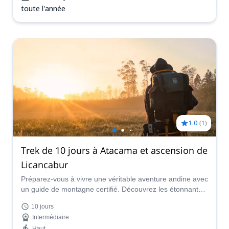
toute l'année
1.0
(
1
)
Trek de 10 jours à Atacama et ascension de
Licancabur
Préparez-vous à vivre une véritable aventure andine avec
un guide de montagne certifié. Découvrez les étonnants
hauts plateaux de l'Atacama et l'unique volcan
10 jours
Licancabur !
Intermédiaire
Haut