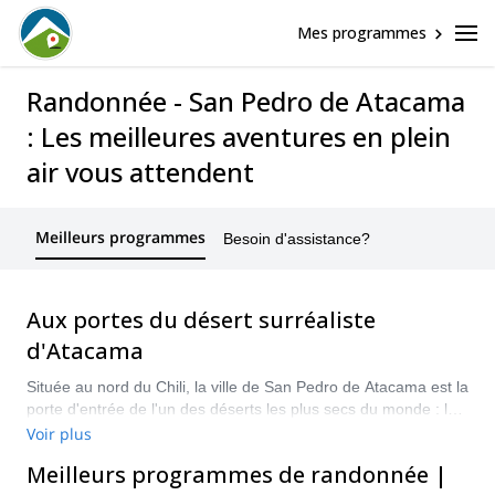
Mes programmes
Randonnée - San Pedro de Atacama
: Les meilleures aventures en plein
air vous attendent
Meilleurs programmes
Besoin d'assistance?
Aux portes du désert surréaliste
d'Atacama
Située au nord du Chili, la ville de San Pedro de Atacama est la
porte d'entrée de l'un des déserts les plus secs du monde : le
désert d'Atacama. Cette destination étonnante du haut plateau
Voir plus
andin regorge de paysages d'une beauté surréaliste : salines,
Meilleurs programmes de randonnée |
volcans, lacs colorés et geysers fumants. Atacama est