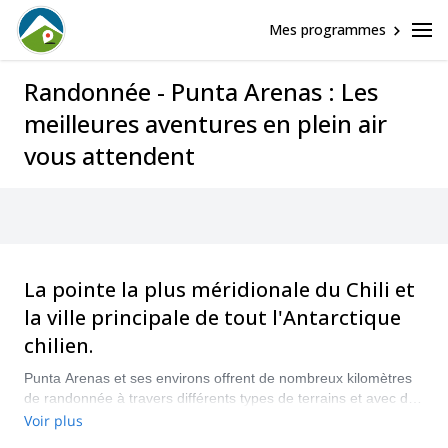
Mes programmes
Randonnée - Punta Arenas : Les
meilleures aventures en plein air
vous attendent
La pointe la plus méridionale du Chili et
la ville principale de tout l'Antarctique
chilien.
Punta Arenas et ses environs offrent de nombreux kilomètres
de randonnée à travers différents types de terrains et avec des
programmes de durée variée : d'une promenade d'une demi-
Voir plus
heure, à un programme d'une journée entière, une aventure