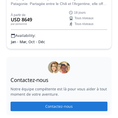
Patagonie. Partagée entre le Chili et l'Argentine, elle offre
les meilleurs spots de randonnée pour les amateurs de
18 jours
trek. Rejoignez-moi dans cette incroyable aventure !
À partir de
USD 8649
Tous niveaux
Tous niveaux
par personne
Availability:
Jan - Mar, Oct - Déc
Contactez-nous
Notre équipe compétente est là pour vous aider à tout
moment de votre aventure.
Contactez-nous