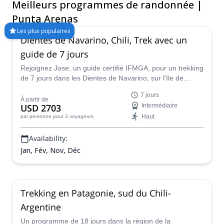
Meilleurs programmes de randonnée |
hebdomadaire ou même plus ! Son emplacement stratégique
en fait une ville très touristique. C'est également l'une des
Punta Arenas
rares capitales régionales situées à l'est de la Cordillère des
Les plus populaires
Andes. Il existe de nombreuses autres raisons d'engager un
Dientes de Navarino, Chili, Trek avec un
guide local certifié et de réserver votre prochain programme de
guide de 7 jours
randonnée à Punta Arenas. Jetez un coup d'œil à nos
propositions intéressantes ci-dessous !
Rejoignez Jose, un guide certifié IFMGA, pour un trekking
de 7 jours dans les Dientes de Navarino, sur l'île de
Navarino, au sud du Chili.
7 jours
À partir de
USD 2703
Intermédiaire
Haut
par personne
pour 3 voyageurs
Availability:
Jan, Fév, Nov, Déc
Trekking en Patagonie, sud du Chili-
Argentine
Un programme de 18 jours dans la région de la