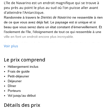
L'île de Navarino est un endroit magnifique qui se trouve à
peu près au point le plus au sud où l'on puisse aller avant
d'atteindre l'Antarctique.
Dientes de Navarino
Randonnée à travers le
ne ressemble à rien
de ce que vous avez déjà fait. Le paysage est si unique et si
beau que vous serez dans un état constant d'émerveillement. Et
l'isolement de l'île, l'éloignement de tout ce qui ressemble à une
ville en font un endroit encore plus incroyable.
Expédition de 7 jours
Punta Arenas
Ce site
débutera en
. De là,
Voir plus
Puerto
nous prendrons un vol court, mais panoramique, vers
Williams
Canal
. Pendant le vol, vous aurez l'occasion de voir les
Beagle, Ushuaia
Cordillère Darwin
Détroit de Magellan
le
et le
.
Le prix comprend
Puerto Williams
Après être arrivé à
nous ferons une randonnée à
Hébergement inclus
Dientes de Navarino
travers le
. Ces formations rocheuses
Frais de guide
déchiquetées ressemblent à des dents émergeant du sol, et
Petit-déjeuner
seront un spectacle constant et spectaculaire tout au long du
Déjeuner
programme. Chaque jour, vous verrez un certain nombre de
Dîner
Cerro
choses formidables. Quelques exemples incluent le
Porteurs
Bandera
Paso Australie
Gamme Lindenmayer
le
le
et bien plus
Vol jusqu'au début
encore.
Bien que la randonnée ne soit pas trop difficile ou technique,
Détails des prix
une expérience préalable de la