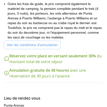
vous devez avoir quelques
Outre les frais de guide, le prix comprend également le
randonnée pour ce programme
. Et parce que nous ferons
matériel de camping, la pension complète pendant le trek (4
beaucoup de randonnées pendant le programme, vous devriez
jours, 3 nuits), les porteurs, les vols allerretour de Punta
bonne condition physique
être dans...
également.
Arenas à Puerto Williams, l'auberge à Puerto Williams et un
Vous êtes à la recherche d'une de ces aventures que peu de
repas du soir au barbecue ou au crabe royal le dernier soir.
gens ont vécues ? Voulez-vous aller explorer un endroit que
Toutefois, le prix ne comprend pas le repas du midi et le repas
peu de gens ont vu ? Alors, envoyez-moi une demande et
du soir du deuxième jour, ni l'équipement personnel, comme
rejoignez-moi dans cet incroyable voyage d'une semaine à
les sacs de couchage ou les matelas.
travers le monde.
Dientes de Navarino
. Vous ne l'oublierez
jamais !
Voir les conditions d'annulation
Chili
Vous souhaitez explorer davantage de
? Alors rejoignez-moi
Réservez votre place en versant seulement 30%
du
2 jours d'aventure d'alpinisme
Cajon de Maipo
sur ce
dans le
.
montant total de votre séjour
Annulation gratuite de 48 heures
avec une
réservation de 30 jours à l'avance
Lieu de rendez-vous
Punta Arenas