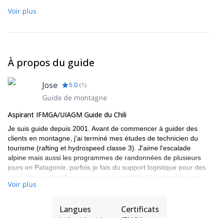
Voir plus
À propos du guide
Jose
5.0
(
1
)
Guide de montagne
Aspirant IFMGA/UIAGM Guide du Chili
Je suis guide depuis 2001. Avant de commencer à guider des
clients en montagne, j'ai terminé mes études de technicien du
tourisme (rafting et hydrospeed classe 3). J'aime l'escalade
alpine mais aussi les programmes de randonnées de plusieurs
jours en Patagonie, parfois je fais du support logistique pour des
expéditions scientifiques et aussi du contrôle d'avalanche avec
Voir plus
Gazex, Avalancheur, Helibombing dans des zones
opérationnelles (AIARE 2 rec).
Langues
Certificats
La cascade de glace dans les Andes centrales chiliennes près de