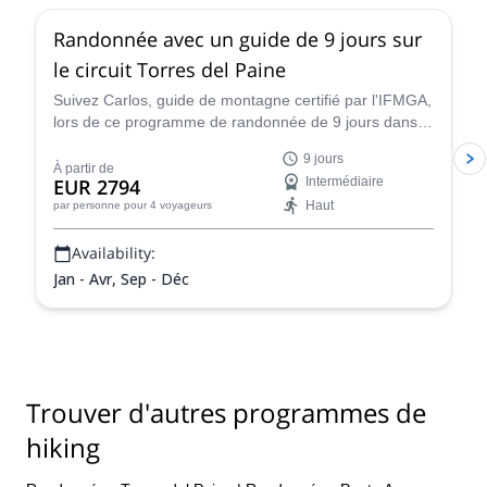
Randonnée avec un guide de 9 jours sur
le circuit Torres del Paine
Suivez Carlos, guide de montagne certifié par l'IFMGA,
lors de ce programme de randonnée de 9 jours dans le
parc national Torres del Paine. Découvrez l'une des
9 jours
plus belles régions de la Patagonie chilienne !
À partir de
EUR 2794
Intermédiaire
Haut
par personne
pour 4 voyageurs
Availability:
Jan - Avr, Sep - Déc
Trouver d'autres programmes de
hiking