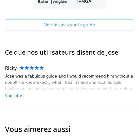
Santiago est formidable en juin-septembre, tout comme
Italien | Anglais
IFMGA
l'escalade dans le Cajón del Maipo, de nombreux sommets de
4000-5000 mètres attendent d'être visités, certains d'entre eux
avec la possibilité de nouvelles voies, en fait, il est possible
Voir les avis sur le guide
d'explorer beaucoup de choses et j'ai de nombreux projets dans
différentes régions du Chili !!!
Ce que nos utilisateurs disent de Jose
Ricky
Jose was a fabulous guide and I would recommend him without a
doubt! He knew exactly what I had in mind and had multiple
backup options in case weather related issues caused a problem.
He provided drinks, food, and was overall a very kind and
Voir plus
informative individual. Would definitely book again with him.
Vous aimerez aussi
5.0
(
2
)