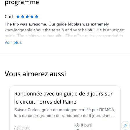
programme
Carl
The trip was awesome. Our guide Nicolas was extremely
knowledgeable about the terrain and very helpful. He is an expert
guide. The sights were beautiful. The office quickly responded to
our request and questions and provided excellent information.
Voir plus
Vous aimerez aussi
5.0
(
2
)
Randonnée avec un guide de 9 jours sur
le circuit Torres del Paine
Suivez Carlos, guide de montagne certifié par l'IFMGA,
lors de ce programme de randonnée de 9 jours dans le
parc national Torres del Paine. Découvrez l'une des
9 jours
plus belles régions de la Patagonie chilienne !
À partir de