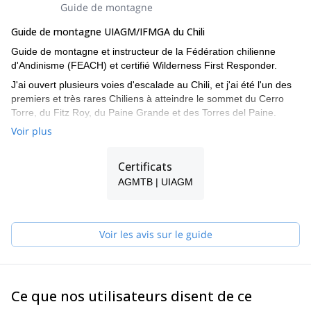
Guide de montagne
Guide de montagne UIAGM/IFMGA du Chili
Guide de montagne et instructeur de la Fédération chilienne
d'Andinisme (FEACH) et certifié Wilderness First Responder.
J'ai ouvert plusieurs voies d'escalade au Chili, et j'ai été l'un des
premiers et très rares Chiliens à atteindre le sommet du Cerro
Torre, du Fitz Roy, du Paine Grande et des Torres del Paine.
Voir plus
J'ai escaladé presque toutes les montagnes techniques du Cajón
del Maipo, dans le centre du Chili, et j'ai fait quelques-unes des
voies les plus importantes à Yosemite, Indian Creek et en
Certificats
Patagonie.
AGMTB | UIAGM
Et en ce qui concerne le ski-alpinisme, j'ai descendu les monts
Illimani et Huayna Potosí en Bolivie, ainsi que Cerro Castillo,
Morado Norte et Sur au Chili.
Voir les avis sur le guide
Ce que nos utilisateurs disent de ce