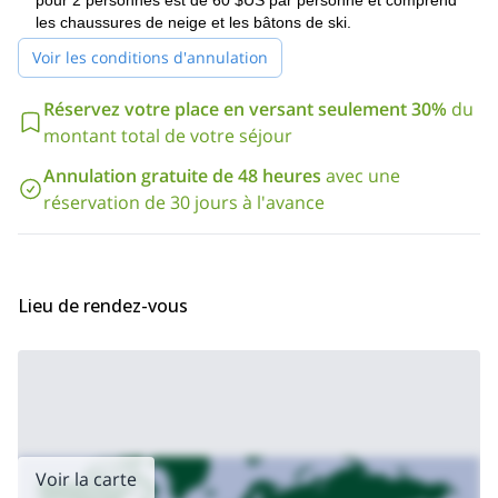
pour 2 personnes est de 60 $US par personne et comprend
randonnée d'une journée vers le glacier suspendu El Morado et
les chaussures de neige et les bâtons de ski.
je m'arrangerai pour que vous passiez une belle journée dans la
Voir les conditions d'annulation
nature.
Et si vous voulez essayer une autre randonnée dans cette région,
Réservez votre place en versant seulement 30%
du
Trek de 1 jour dans les grottes de Del
jetez un œil à mes
montant total de votre séjour
Manzano
1 journée de randonnée dans le Bosque de
et mon
los Brujos
.
Annulation gratuite de 48 heures
avec une
réservation de 30 jours à l'avance
Lieu de rendez-vous
Voir la carte