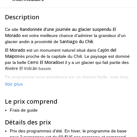
Description
Randonnée d'une journée au glacier suspendu El
Ce site
Morado
est votre meilleure chance d'admirer la grandeur d'un
Santiago du Chili
glacier andin à proximité de
.
El Morado
Cajón del
est un monument naturel situé dans
Maipo
très proche de la capitale du Chili. Le paysage est dominé
Cerro El Morado
par la belle
et il y a un glacier qui fait partie des
Rivière El Volcán
bassin.
Ce programme nous emmènera sur un chemin facile, mais long,
Lagune El Morado
qui nous permettra de
D'où nous aurons une
Voir plus
vue privilégiée sur l'étonnant glacier suspendu (Glaciar
Colgante). Au cours de la randonnée, nous serons également
Le prix comprend
entourés par le paysage époustouflant de la région centrale de la
Cordillère des Andes
Colombie.
.
Frais de guide
La promenade entière durera environ 6 heures pour monter et
Détails des prix
descendre. Il y aura du temps libre pour prendre des photos et
prendre le repas du midi dans la lagune.
Prix des programmes d'été. En hiver, le programme de base
Alors envoyez-moi une demande si vous voulez essayer cette