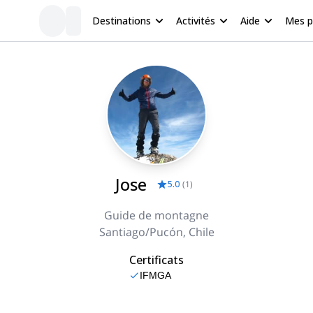
Destinations
Activités
Aide
Mes 
Jose
5.0
(
1
)
Guide de montagne
Santiago/Pucón, Chile
Certificats
IFMGA