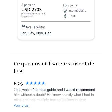
Dientes de Navarino, sur l'île de Navarino,
À partir de
7 jours
au sud du Chili.
USD 2703
Intermédiaire
par personne
pour 3
Haut
voyageurs
Availability:
Jan, Fév, Nov, Déc
Ce que nos utilisateurs disent de
Jose
Ricky
Jose was a fabulous guide and I would recommend
him without a doubt! He knew exactly what I had in
mind and had multiple backup options in case
weather related issues caused a problem. He
Voir plus
provided drinks, food, and was overall a very kind