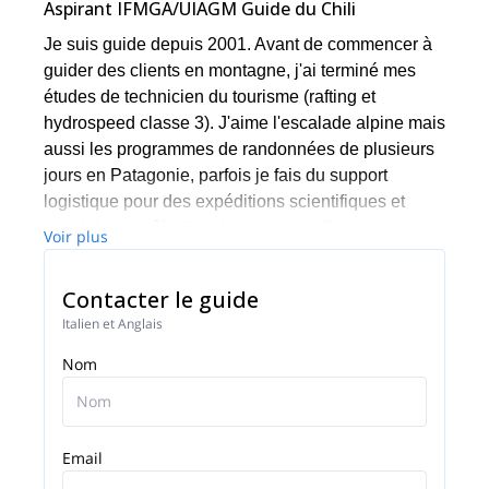
Aspirant IFMGA/UIAGM Guide du Chili
Je suis guide depuis 2001. Avant de commencer à
guider des clients en montagne, j'ai terminé mes
études de technicien du tourisme (rafting et
hydrospeed classe 3). J'aime l'escalade alpine mais
aussi les programmes de randonnées de plusieurs
jours en Patagonie, parfois je fais du support
logistique pour des expéditions scientifiques et
aussi du contrôle d'avalanche avec Gazex,
Voir plus
Avalancheur, Helibombing dans des zones
opérationnelles (AIARE 2 rec).
Contacter le guide
La cascade de glace dans les Andes centrales
Italien et Anglais
chiliennes près de Santiago est formidable en juin-
Nom
septembre, tout comme l'escalade dans le Cajón
del Maipo, de nombreux sommets de 4000-5000
mètres attendent d'être visités, certains d'entre eux
avec la possibilité de nouvelles voies, en fait, il est
Email
possible d'explorer beaucoup de choses et j'ai de