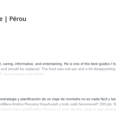
e | Pérou
t, caring, informative, and entertaining. He is one of the best guides I 
rn and should be replaced. The food was sub par and a bit disappointin
d, hard working and helpful
strategia y planificación de un viaje de montaña no es nada fácil y l
cordillera Andina Peruana Huayhuash y todo salió fenomenal!! 100 pts.
s fueron bien planificados. Perú es un gran destino, seguro que volver