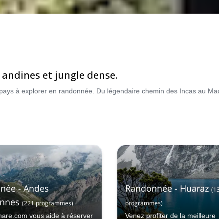
andines et jungle dense.
née - Andes
Randonnée - Huaraz
(
1
ennes
(
221
programmes
)
programmes
)
hare.com vous aide à réserver
Venez profiter de la meilleure