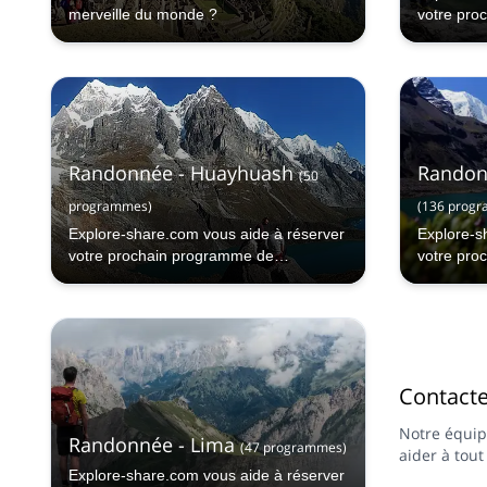
merveille du monde ?
votre pro
randonnée
Randonnée - Huayhuash
Randonn
(
50
programmes
)
(
136
progr
Explore-share.com vous aide à réserver
Explore-s
votre prochain programme de
votre pro
randonnée à Huayhuash.
randonnée
Contact
Notre équip
Randonnée - Lima
(
47
programmes
)
aider à tou
Explore-share.com vous aide à réserver