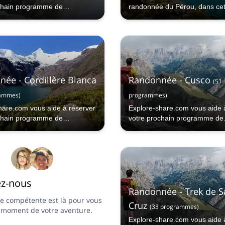
chain programme de
randonnée du Pérou, dans cett
 dans les Andes péruviennes.
pré-inca située à plus de 300
d'altitude.
ée - Cordillère Blanca
Randonnée - Cusco
(
51
ammes
)
programmes
)
hare.com vous aide à réserver
Explore-share.com vous aide 
chain programme de
votre prochain programme de
 dans la Cordillera Blanca.
randonnée à Cusco.
ez-nous
Randonnée - Trek de S
e compétente est là pour vous
Cruz
(
33
programmes
)
t moment de votre aventure.
Explore-share.com vous aide 