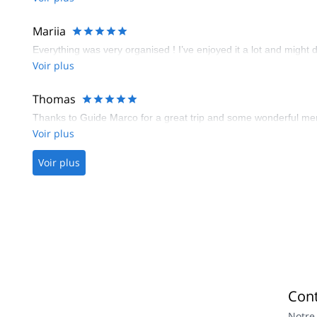
Mariia
Everything was very organised ! I’ve enjoyed it a lot and might
Voir plus
Thomas
Thanks to Guide Marco for a great trip and some wonderful memor
Voir plus
Voir plus
Con
Notre