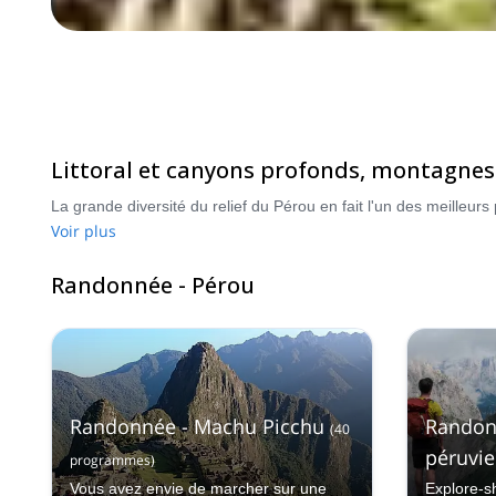
Littoral et canyons profonds, montagnes 
Voir plus
Randonnée - Pérou
Randonnée - Machu Picchu
Randon
(
40
péruvi
programmes
)
Vous avez envie de marcher sur une
Explore-s