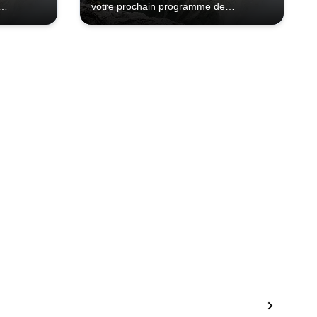
votre prochain programme de
ruz Trek.
randonnée à Ancash.