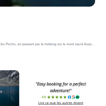
La grande diversité du relief du Pérou en fait l'un des meilleurs pays à explorer en randonnée. Du légendaire chemin des Incas au Machu Picchu, en passant par le trekking sur le mont sacré Ausangate. Visitez le pays en hiver, entre mai et septembre, pour bénéficier de conditions de randonnée optimales.
"Easy booking for a perfect
adventure!"
38
4.8
Lire ce que les autres disent