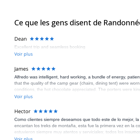
Ce que les gens disent de Randonné
Dean
Excellent trip and seamless booking
Voir plus
James
Alfredo was intelligent, hard working, a bundle of energy, patien
that the quality of the camp gear (chairs, dining tent) were wo
conditions, the hot chocolate appreciated. The porters were kin
Voir plus
Hector
Como clientes siempre deseamos que todo este de lo mejor, la e
encantan los treks de montaña, esta fue la primera vez en la 
estuvieron siempre muy atentos y serviciales; todos los insumo
Voir plus