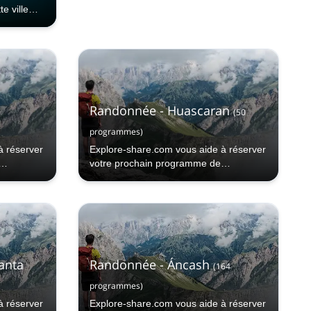
e ville
0 mètres
Randonnée - Huascaran
(
50
programmes
)
à réserver
Explore-share.com vous aide à réserver
votre prochain programme de
randonnée à Huascaran.
anta
Randonnée - Áncash
(
164
programmes
)
à réserver
Explore-share.com vous aide à réserver