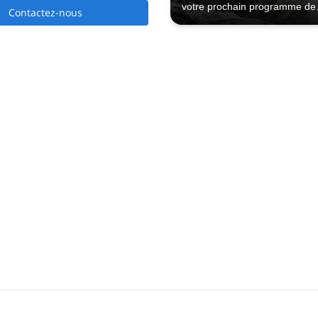
votre prochain programme de
Contactez-nous
randonnée pédestre à Santa C