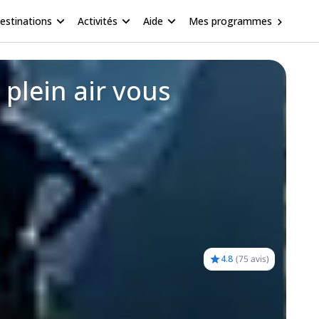
estinations
Activités
Aide
Mes programmes
plein air vous
4.8
(
75 avis
)