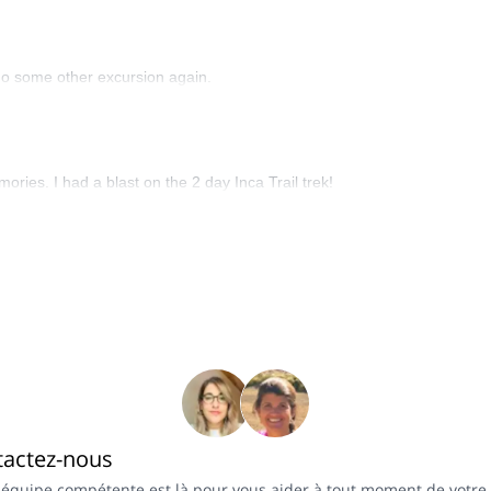
 do some other excursion again.
ies. I had a blast on the 2 day Inca Trail trek!
tactez-nous
 équipe compétente est là pour vous aider à tout moment de votre